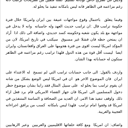
رغم مزاعمه في الظاهر فانه ليس بامكانه تنفيذ ما يحلو له.
وفيما يتعلق باحتمال وقوع مواجهات عنيفة بين ايران وامريكا خلال فترة
حكومة ترامب قال :ان ترامب حديث العهد وله حاسباته وانه لا يدخل في
مواجهة مع بلد يكون شعبه وحكومته كسد حديدي، واضافة الى ذلك اذا أراد
ان يمتحن حظه فان فشلا غير مسبوق سيكتب في تاريخ امريكا، لان من
المؤكد امريكا ليست اقوى من فترة هجومها على العراق وافغانستان، وايران
ايضا ليست أقل قوة من هذه الدول فلهذا ترامب رغم مزاعمه في الظاهر
ستكون له حساباته بهذا الشان.
واردف بالقول: الى جانب حسابات ترامب التي لم تسمح له الاعتداء على
ايران فان الموضوع الاخر هو ان في امريكا ليس الوضع بشكل من شانه
ان يقوم ترامب بما يحلو له على سبيل المثال فقد راينا بشان موضوع حظر
دخول المسلمين الى امريكا فان جهاز القضاء الامريكي قام برد فعل ازاء
ذلك واوقف تنفيذ هذا الامر، ان العديد من الصحافة و الساسة المتنفذين في
امريكا قد وقفوا امام ترامب فلهذا ليس بامكانه كسب من يرافق اجراءاته
العجيبة والغريبة.
واضاف: ان امريكا ومع كافة حلفائها الاقليميين والغربيين وعبر الارهابيين