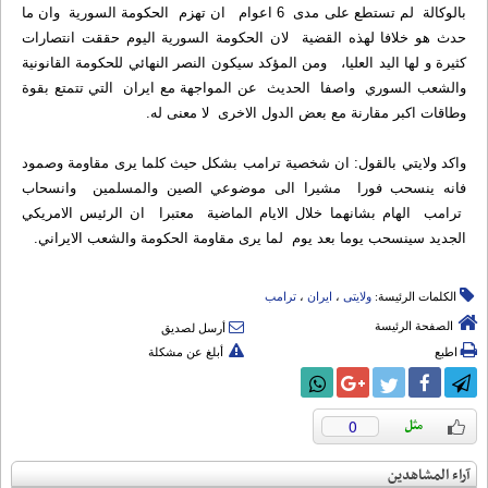
بالوكالة لم تستطع على مدى 6 اعوام ان تهزم الحكومة السورية وان ما
حدث هو خلافا لهذه القضية لان الحكومة السورية اليوم حققت انتصارات
كثيرة و لها اليد العليا، ومن المؤكد سيكون النصر النهائي للحكومة القانونية
والشعب السوري واصفا الحديث عن المواجهة مع ايران التي تتمتع بقوة
وطاقات اكبر مقارنة مع بعض الدول الاخرى لا معنى له.
واكد ولايتي بالقول: ان شخصية ترامب بشكل حيث كلما يرى مقاومة وصمود
فانه ينسحب فورا مشيرا الى موضوعي الصين والمسلمين وانسحاب
ترامب الهام بشانهما خلال الايام الماضية معتبرا ان الرئيس الامريكي
الجديد سينسحب يوما بعد يوم لما يرى مقاومة الحكومة والشعب الايراني.
الكلمات الرئيسة:
ولایتی
،
ایران
،
ترامب
الصفحة الرئيسة
أرسل لصديق
اطبع
أبلغ عن مشكلة
0
آراء المشاهدين