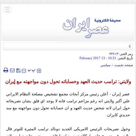
باز
و
بسته
کردن
منو
رمز الخبر:
۳۳۶۱۳
تأريخ النشر:
10:51
- 13 February 2017
صفحه نخست
»
سياسي
‍‍‍ پ
پ
ولايتي: ترامب حديث العهد وحساباته تحول دون مواجهته مع إيران
عصر إيران - أعلن رئيس مركز أبحاث مجمع تشخيص مصلحة النظام الايراني
علي أكبر ولايتي انه رغم مزاعم ترامب فانه لا يوجد اي قلق بشان تصريحاته
حول ايران لانه شخص حديث العهد و ان حساباته تحول دون مواجهته مع سد
حديدي كايران.
وحول تصريحات الرئيس الامريكي الجديد دونالد ترامب المثيرة للتوتر قال
ولايتي في تصريح خاص لوكالة تسنيم: لسنا قلقين من تصريحات ترامب لانه