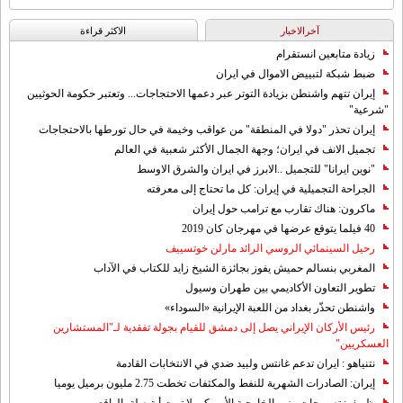
آخرالاخبار
الاکثر قراءة
زيادة متابعين انستقرام
ضبط شبكة لتبييض الاموال في ايران
إيران تتهم واشنطن بزيادة التوتر عبر دعمها الاحتجاجات... وتعتبر حكومة الحوثيين
"شرعية"
إيران تحذر "دولا في المنطقة" من عواقب وخيمة في حال تورطها بالاحتجاجات
تجميل الانف في ايران؛ وجهة الجمال الأكثر شعبية في العالم
"نوين ايرانا" للتجميل ..الابرز في ايران والشرق الاوسط
الجراحة التجميلية في إيران: كل ما تحتاج إلى معرفته
ماكرون: هناك تقارب مع ترامب حول إيران
40 فيلما يتوقع عرضها في مهرجان كان 2019
رحيل السينمائي الروسي الرائد مارلن خوتسييف
المغربي بنسالم حميش يفوز بجائزة الشيخ زايد للكتاب في الآداب
تطوير التعاون الأكاديمي بين طهران وسيول
واشنطن تحذّر بغداد من اللعبة الإيرانية «السوداء»
رئيس الأركان الإيراني يصل إلى دمشق للقيام بجولة تفقدية لـ"المستشارين
العسكريين"
نتنياهو : ايران تدعم غانتس ولبيد ضدي في الانتخابات القادمة
إيران: الصادرات الشهریة للنفط والمكثفات تخطت 2.75 مليون برميل يوميا