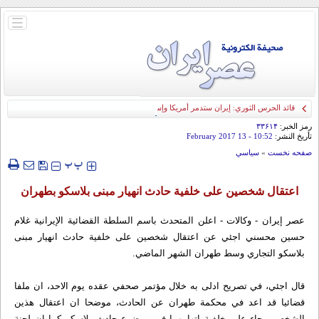
باز
و
بسته
کردن
منو
قائد الحرس الثوري: إيران ستدمر أمريكا وإسرائيل والسعودية إذا تجاوزت خطوط طهران
الحمراء
رمز الخبر:
۳۳۶۱۴
تأريخ النشر:
10:52
- 13 February 2017
صفحه نخست
»
سياسي
‍‍‍ پ
پ
اعتقال شخصين على خلفية حادث انهيار مبنى بلاسكو بطهران
عصر إيران - وكالات - اعلن المتحدث باسم السلطة القضائية الإيرانية غلام
حسين محسني اجئي عن اعتقال شخصين على خلفية حادث انهيار مبنى
بلاسكو التجاري وسط طهران الشهر الماضي.
قال اجئي، في تصريح ادلى به خلال مؤتمر صحفي عقده يوم الاحد، ان ملفا
قضائيا قد اعد في محكمة طهران عن الحادث، موضحا ان اعتقال هذين
الشخصين جاء على خلفية اتهامهما في موضوع حادث بلاسكو كما ان لجنة