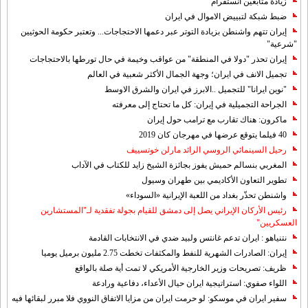
زيادة متابعين انستقرام
ضبط شبكة لتبييض الاموال في ايران
إيران تتهم واشنطن بزيادة التوتر عبر دعمها الاحتجاجات... وتعتبر حكومة الحوثيين
"شرعية"
إيران تحذر "دولا في المنطقة" من عواقب وخيمة في حال تورطها بالاحتجاجات
تجميل الانف في ايران؛ وجهة الجمال الأكثر شعبية في العالم
"نوين ايرانا" للتجميل ..الابرز في ايران والشرق الاوسط
الجراحة التجميلية في إيران: كل ما تحتاج إلى معرفته
ماكرون: هناك تقارب مع ترامب حول إيران
40 فيلما يتوقع عرضها في مهرجان كان 2019
رحيل السينمائي الروسي الرائد مارلن خوتسييف
المغربي بنسالم حميش يفوز بجائزة الشيخ زايد للكتاب في الآداب
تطوير التعاون الأكاديمي بين طهران وسيول
واشنطن تحذّر بغداد من اللعبة الإيرانية «السوداء»
رئيس الأركان الإيراني يصل إلى دمشق للقيام بجولة تفقدية لـ"المستشارين
العسكريين"
نتنياهو : ايران تدعم غانتس ولبيد ضدي في الانتخابات القادمة
إيران: الصادرات الشهریة للنفط والمكثفات تخطت 2.75 مليون برميل يوميا
ظريف: تصريحات وزير الخارجية الأمريكي لا تمت أية صلة بالواقع
اللواء صفوي: استراتيجية ايران حيال الأعداء، دفاعية ورادعة
سفير ايران في موسكو: لو حرمت ايران من مزايا الاتفاق النووي فلا مبرر لبقائها فيه