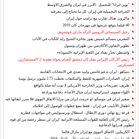
"نوين ايرانا" للتجميل ..الابرز في ايران والشرق الاوسط
الجراحة التجميلية في إيران: كل ما تحتاج إلى معرفته
ماكرون: هناك تقارب مع ترامب حول إيران
40 فيلما يتوقع عرضها في مهرجان كان 2019
رحيل السينمائي الروسي الرائد مارلن خوتسييف
المغربي بنسالم حميش يفوز بجائزة الشيخ زايد للكتاب في الآداب
تطوير التعاون الأكاديمي بين طهران وسيول
واشنطن تحذّر بغداد من اللعبة الإيرانية «السوداء»
رئيس الأركان الإيراني يصل إلى دمشق للقيام بجولة تفقدية لـ"المستشارين
العسكريين"
نتنياهو : ايران تدعم غانتس ولبيد ضدي في الانتخابات القادمة
إيران: الصادرات الشهریة للنفط والمكثفات تخطت 2.75 مليون برميل يوميا
ظريف: تصريحات وزير الخارجية الأمريكي لا تمت أية صلة بالواقع
اللواء صفوي: استراتيجية ايران حيال الأعداء، دفاعية ورادعة
سفير ايران في موسكو: لو حرمت ايران من مزايا الاتفاق النووي فلا مبرر لبقائها فيه
اطفال الأنابيب في إيران ، فقط بضع خطوات للوصول إلى احلامك
قرعة ربع نهائي دوري الابطال.. استقلال وبرسبوليس في مواجهات قطرية
رئيس الاركان العامة للقوات المسلحة الايرانية: ايران لن تنتظر رخصة من اي قوة
لتطوير قدراتها الدفاعية
الكرملين: الاتفاق النووي مع إيران مازال قائما
الفيفا يدعو روحاني لحضور افتتاحية كأس العالم 2018