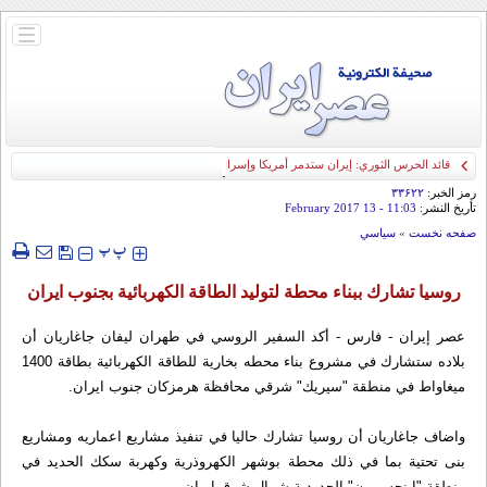
باز
و
بسته
کردن
منو
قائد الحرس الثوري: إيران ستدمر أمريكا وإسرائيل والسعودية إذا تجاوزت خطوط طهران
الحمراء
رمز الخبر:
۳۳۶۲۲
تأريخ النشر:
11:03
- 13 February 2017
صفحه نخست
»
سياسي
‍‍‍ پ
پ
روسيا تشارك ببناء محطة لتوليد الطاقة الكهربائية بجنوب ايران
عصر إيران - فارس - أكد السفير الروسي في طهران ليفان جاغاريان أن
بلاده ستشارك في مشروع بناء محطه بخارية للطاقة الكهربائية بطاقة 1400
ميغاواط في منطقة "سيريك" شرقي محافظة هرمزكان جنوب ايران.
واضاف جاغاريان أن روسيا تشارك حاليا في تنفيذ مشاريع اعماريه ومشاريع
بنى تحتية بما في ذلك محطة بوشهر الكهروذرية وكهربة سكك الحديد في
منطقة "اينجه برون" الحدودية شمال شرق ايران.