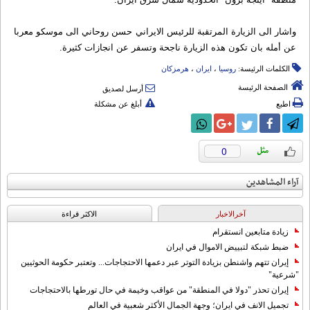
واشار الى الزيارة المرتقبة للرئيس الايراني حسن روحاني الى موسكو معربا
عن أمله بان تكون هذه الزيارة ناجحة وتسفر عن انجازات كثيرة.
الكلمات الرئيسة:
روسیا
،
ایران
،
هرمزکان
الصفحة الرئيسة
أرسل لصديق
اطبع
أبلغ عن مشكلة
0
آراء المشاهدين
آخرالاخبار
الاکثر قراءة
زيادة متابعين انستقرام
ضبط شبكة لتبييض الاموال في ايران
إيران تتهم واشنطن بزيادة التوتر عبر دعمها الاحتجاجات... وتعتبر حكومة الحوثيين
"شرعية"
إيران تحذر "دولا في المنطقة" من عواقب وخيمة في حال تورطها بالاحتجاجات
تجميل الانف في ايران؛ وجهة الجمال الأكثر شعبية في العالم