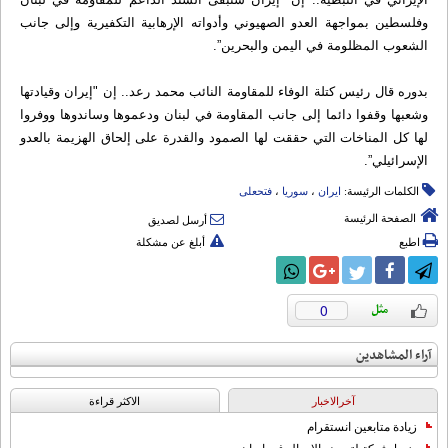
وفلسطين بمواجهة العدو الصهيوني وأدواته الإرهابية التكفيرية وإلى جانب
الشعوب المظلومة في اليمن والبحرين”.
بدوره قال رئيس كتلة الوفاء للمقاومة النائب محمد رعد.. إن "إيران وقيادتها
وشعبها وقفوا دائما إلى جانب المقاومة في لبنان ودعموها وساندوها ووفروا
لها كل المناخات التي حققت لها الصمود والقدرة على إلحاق الهزيمة بالعدو
الإسرائيلي”.
الكلمات الرئيسة:
ایران
،
سوریا
،
فتحعلی
الصفحة الرئيسة
أرسل لصديق
اطبع
أبلغ عن مشكلة
0
آراء المشاهدين
آخرالاخبار
الاکثر قراءة
زيادة متابعين انستقرام