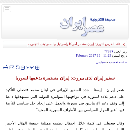
باز
و
بسته
کردن
منو
قائد الحرس الثوري: إيران ستدمر أمريكا وإسرائيل والسعودية إذا تجاوزت خطوط طهران
الحمراء
رمز الخبر:
۳۳۶۳۹
تأريخ النشر:
11:25
- 13 February 2017
صفحه نخست
»
سياسي
‍‍‍ پ
پ
سفير إيران لدى بيروت: إيران مستمرة بدعمها لسوريا
عصر إيران - إيسنا - جدد السفير الإيراني في لبنان محمد فتحعلي التأكيد
على دعم بلاده لسورية في مواجهتها المؤامرة الدولية التي تستهدفها داعيا
إلى وقف دعم الإرهابيين في سورية والعمل على إيجاد حل سياسي للأزمة
فيها "عبر الحوار السياسي بين الأطراف السورية المعنية”.
وقال فتحعلي في كلمة خلال احتفال نظمته ممثلية جمعية الهلال الأحمر
الإيراني في النبطية.. إن "إيران ستبقى السند الداعم للمقاومة في لبنان