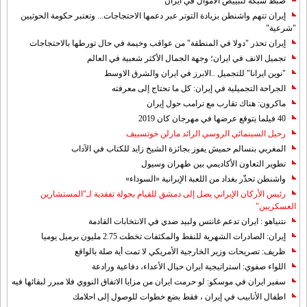
ضبط شبكة لتبييض الاموال في ايران
إيران تتهم واشنطن بزيادة التوتر عبر دعمها الاحتجاجات... وتعتبر حكومة الحوثيين
"شرعية"
إيران تحذر "دولا في المنطقة" من عواقب وخيمة في حال تورطها بالاحتجاجات
تجميل الانف في ايران؛ وجهة الجمال الأكثر شعبية في العالم
"نوين ايرانا" للتجميل ..الابرز في ايران والشرق الاوسط
الجراحة التجميلية في إيران: كل ما تحتاج إلى معرفته
ماكرون: هناك تقارب مع ترامب حول إيران
40 فيلما يتوقع عرضها في مهرجان كان 2019
رحيل السينمائي الروسي الرائد مارلن خوتسييف
المغربي بنسالم حميش يفوز بجائزة الشيخ زايد للكتاب في الآداب
تطوير التعاون الأكاديمي بين طهران وسيول
واشنطن تحذّر بغداد من اللعبة الإيرانية «السوداء»
رئيس الأركان الإيراني يصل إلى دمشق للقيام بجولة تفقدية لـ"المستشارين
العسكريين"
نتنياهو : ايران تدعم غانتس ولبيد ضدي في الانتخابات القادمة
إيران: الصادرات الشهریة للنفط والمكثفات تخطت 2.75 مليون برميل يوميا
ظريف: تصريحات وزير الخارجية الأمريكي لا تمت أية صلة بالواقع
اللواء صفوي: استراتيجية ايران حيال الأعداء، دفاعية ورادعة
سفير ايران في موسكو: لو حرمت ايران من مزايا الاتفاق النووي فلا مبرر لبقائها فيه
اطفال الأنابيب في إيران ، فقط بضع خطوات للوصول إلى احلامك