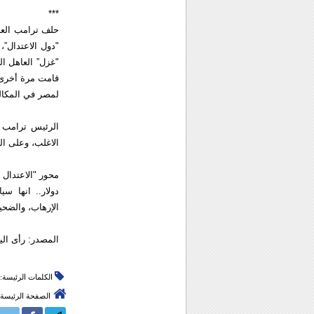
***
حلف ترامب العر
"دول الاعتدال”
"غزل” العاهل ال
قامت مرة أخرى.
لمصر في المكال
الرئيس ترامب س
الاغلب، وعلى الد
محور "الاعتدال
دولار.. انها س
الإرهاب، والضحي
المصدر: رأى الي
الكلمات الرئيسة:
الصفحة الرئيسة