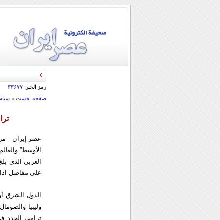
قائد الحرس الثو
رمز الخبر:
۳۳۶۷۷
صفحه نخست
»
سياس
ترا
عصر إيران - من 
الأوسط” والعالم
العربي الذي بلغ
على مفاصل ادارت
الدول الشرق أو
وليبيا والصومال
ترامب الجدد في