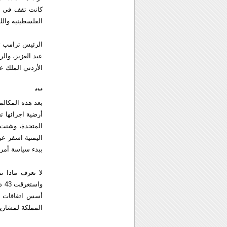
كانت تقف في مع
الفلسطينية واللبنا
الرئيس ترامب ت
عبد العزيز، وال
الأردني الملك ع
***
بعد هذه المكالما
أرضية اجرائها تج
المتحدة، وشنت 
ببدء سياسة أمري
لا نعرف ماذا ت
وا
أسس اتفاقات سي
المملكة لمشاريع 