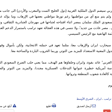
بي سيضم الدول الملكية العربية (دول الخليج الست والمغرب والأردن) الى جانب 
، ولم يتم منع أي من مواطنيها رغم تورط مواطني بعضها في الإرهاب، وما يؤكد عو
سعودي الملك سلمان بمصر اثناء افتتاحه لجناحها في مهرجان الجنادرية الثقافي، و
. مصر عادت من جديد”، ولا ننسى في هذه العجالة تعهد ترامب باستمرار الدعم الع
مة الهاتفية مع الرئيس السيسي.
يحارب ايران والإرهاب معا، مثلما تعهد في حملته الانتخابية، ولكن بأموال وق
ول المعنية الاستعداد للمزيد من التوتر، وربما الحروب الباردة والساخنة معا.
 العربي” عائد بقوة، وايران وحلفاؤها هم الهدف، مما يعني حلب الضرع السعودي ال
ياسة أمريكية خطيرة عنوانها التدخلات العسكرية مجددا، والمزيد من التوتر وال
ة كالعادة شعوب المنطقة وثرواتها.
وم
ترامب
،
ایران
،
الشرق الأوسط
أرسل لصديق
اطبع
أبلغ عن م