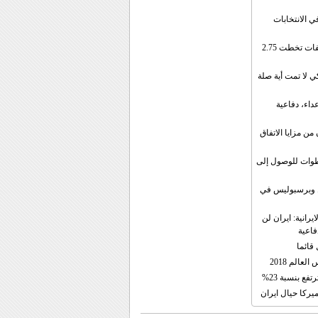
ي الانتخابات
إيران: الصادرات الشهریة للنفط والمكثفات تخطت 2.75
 لا تمت أية صلة
داء، دفاعية
ن مزايا الاتفاق
طوات للوصول إلى
ال وبرسبوليس في
رانية: ايران لن
فاعية
 قائما
عالم 2018
فع بنسبة 23%
يركا حيال ايران