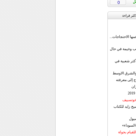
0
اکثر قراءة
مها الاحتجاجات...
قب وخيمة في حال
أكثر شعبية في
ن والشرق الاوسط
ج إلى معرفته
ان
 خوتسييف
خ زايد للكتاب
سيول
«السوداء»
لقيام بجولة