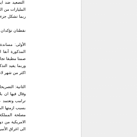
التصعيد ضد اي
المليارات من ا
ربما تشكل جزءا 
نقطتان تؤكدان 
الأولى: مساندة
المذكورة آنفا 
صمتا مطبقا تجاه
وربما يفيد الت
اكثر من شهر لا
الثانية: التصري
وقال فيها ان بل
ترامب وتعتمد عل
بسبب ازمتها الم
مصلحة المملكة 
الامريكية من دو
الى اغراق الأس