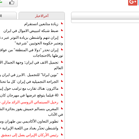
آخرالاخبار
ال
زيادة متابعين انستقرام
ضبط شبكة لتبييض الاموال في ايران
إيران تتهم واشنطن بزيادة التوتر عبر دع
وتعتبر حكومة الحوثيين "شرعية"
إيران تحذر "دولا في المنطقة" من عوا
تورطها بالاحتجاجات
تجميل الانف في ايران؛ وجهة الجمال ال
العالم
"نوين ايرانا" للتجميل ..الابرز في ايرا
الجراحة التجميلية في إيران: كل ما تحتا
ماكرون: هناك تقارب مع ترامب حول إير
40 فيلما يتوقع عرضها في مهرجان كان 2019
رحيل السينمائي الروسي الرائد مارلن
المغربي بنسالم حميش يفوز بجائزة الشي
في الآداب
تطوير التعاون الأكاديمي بين طهران و
واشنطن تحذّر بغداد من اللعبة الإيرانية 
رئيس الأركان الإيراني يصل إلى دمشق ل