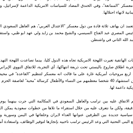
سكر "الممانعة”، وفي الخندق المضاد للسياسات الامريكية الداعمة لإسرائيل، وت
نية لانهاء احتلالها.
عمد ان يهاتف ثلاثة قادة من دول معسكر "الاعتدال العربي”، هم العاهل السعودي ا
رئيس المصري عبد الفتاح السيسي، والشيخ محمد بن زايد ولي عهد ابو ظبي، واستقب
بد الله الثاني في واشنطن.
ت الهاتفية تغيرت اللهجة الامريكية تجاه هذه الدول كليا، بينما تصاعدت اللهجة التهد
ربة اطلاق صاروخ باليستي تحت ذريعة انتهاكها، أي التجربة، للاتفاق النووي الإيراني
اربع مروحيات أمريكية غارة على ما قالت انه معسكر لتنظيم "القاعدة” في محيط 
اليمنية اسفر عن استشهاد 40 شخصا معظمهم من النساء والأطفال كرسالة "محبة” لعاصفة الح
كية داعمة لها.
م الاتفاق عليه بين ترامب والعاهل السعودي في المكالمة التي جرت بينهما يوم 
ستغرقت 43 دقيقة، ولكن ما نتعرف عليه من خلال استقراء ما تلاها من خطوات سعودية يمكن 
اسية جديدة بين الطرفين عنوانها العداء لايران وحلفائها في اليمن وسورية وا
البنى التحتية التي وعد الرئيس ترامب ناخبيه بإنجازها لتوفير الوظائف، واستعادة أم