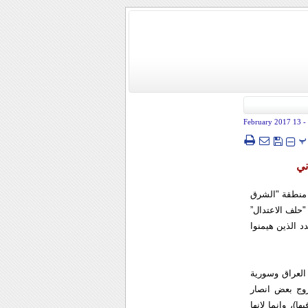
- 13 February 2017
پ
ني
ي منطقة "الشرق
"حلف الاعتدال”
د الذين هيمنوا
العراق وسورية
يروج بعض انصار
، وانما لانها