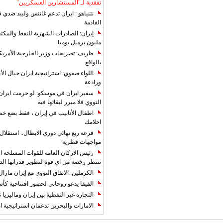
تفقدية لـ"المستشارين العسكريين"
نتنياهو : ايران تدعم غانتس ولبيد ضدي ف
القادمة
مليون برميل يوميا
ظريف: تصريحات وزير الخارجية الأمريكي
بالواقع
اللواء صفوي: استراتيجية ايران حيال الأع
ورادعة
سفير ايران في موسكو: لو حرمت ايران م
النووي فلا مبرر لبقائها فيه
اطفال الأنابيب في إيران ، فقط بضع خ
احلامك
قرعة ربع نهائي دوري الابطال.. استقل
مواجهات قطرية
رئيس الاركان العامة للقوات المسلحة الاي
تنتظر رخصة من اي قوة لتطوير قدراتها الد
الكرملين: الاتفاق النووي مع إيران مازال
الفيفا يدعو روحاني لحضور افتتاحية كأس ال
التجارة غیر النفطیة بین إیران ومالیزیا ترت
الامارات والبحرين تدعمان استراتيجية ام