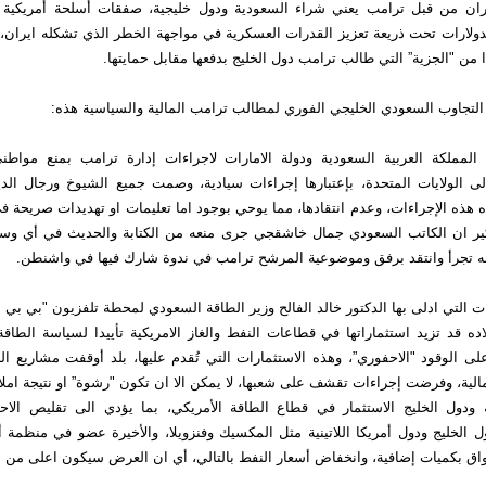
ران من قبل ترامب يعني شراء السعودية ودول خليجية، صفقات أسلحة أمريكية 
لدولارات تحت ذريعة تعزيز القدرات العسكرية في مواجهة الخطر الذي تشكله ايران،
من "الجزية” التي طالب ترامب دول الخليج بدفعها مقابل حمايتها.
التجاوب السعودي الخليجي الفوري لمطالب ترامب المالية والسياسية هذه:
 المملكة العربية السعودية ودولة الامارات لاجراءات إدارة ترامب بمنع مواطن
الى الولايات المتحدة، بإعتبارها إجراءات سيادية، وصمت جميع الشيوخ ورجال الد
 هذه الإجراءات، وعدم انتقادها، مما يوحي بوجود اما تعليمات او تهديدات صريحة ف
ذكير ان الكاتب السعودي جمال خاشقجي جرى منعه من الكتابة والحديث في أي وسيل
نه تجرأ وانتقد برفق وموضوعية المرشح ترامب في ندوة شارك فيها في واشنطن.
حات التي ادلى بها الدكتور خالد الفالح وزير الطاقة السعودي لمحطة تلفزيون "بي ب
اده قد تزيد استثماراتها في قطاعات النفط والغاز الامريكية تأييدا لسياسة الطاقة
ى الوقود "الاحفوري”، وهذه الاستثمارات التي تُقدم عليها، بلد أوقفت مشاريع البن
الية، وفرضت إجراءات تقشف على شعبها، لا يمكن الا ان تكون "رشوة” او نتيجة ام
ودول الخليج الاستثمار في قطاع الطاقة الأمريكي، بما يؤدي الى تقليص الاحت
ل الخليج ودول أمريكا اللاتينية مثل المكسيك وفنزويلا، والأخيرة عضو في منظمة 
واق بكميات إضافية، وانخفاض أسعار النفط بالتالي، أي ان العرض سيكون اعلى من 