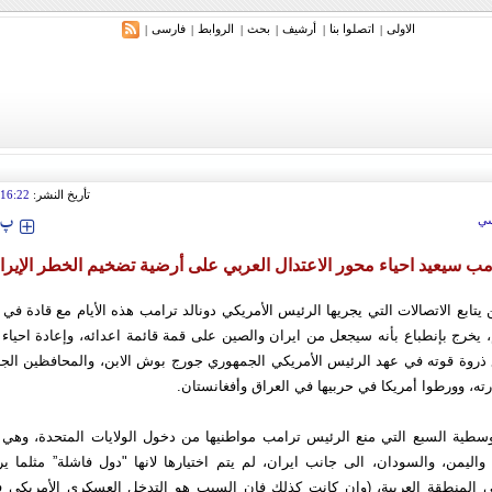
الاولی
اتصلوا بنا
أرشیف
بحث
الروابط
فارسی
|
|
|
|
|
|
ري: إيران ستدمر أمريكا وإسرائيل والسعودية إذا تجاوزت خطوط طهران الحمراء
تأريخ النشر:
16:22
‍‍‍ پ
ي
مب سيعيد احياء محور الاعتدال العربي على أرضية تضخيم الخطر الإيرا
يتابع الاتصالات التي يجريها الرئيس الأمريكي دونالد ترامب هذه الأيام مع قادة ف
، يخرج بإنطباع بأنه سيجعل من ايران والصين على قمة قائمة اعدائه، وإعادة احياء 
 ذروة قوته في عهد الرئيس الأمريكي الجمهوري جورج بوش الابن، والمحافظين الجد
ه، وورطوا أمريكا في حربيها في العراق وأفغانستان.
سطية السبع التي منع الرئيس ترامب مواطنيها من دخول الولايات المتحدة، وهي 
 واليمن، والسودان، الى جانب ايران، لم يتم اختيارها لانها "دول فاشلة” مثلما 
 المنطقة العربية، (وان كانت كذلك فإن السبب هو التدخل العسكري الأمريكي فيها)