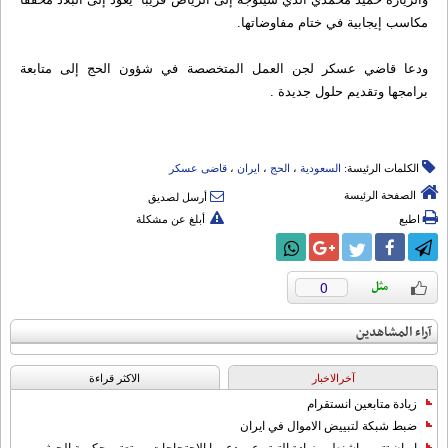
مکاسب إیجابیة في ختام مفاوضاتها.
ودعا قاضي عسکر لجن العمل المتخصصة في شؤون الحج إلی متابعة
برامجها وتقدیم حلول جدیدة .
الكلمات الرئيسة:
السعودیة
،
الحج
،
ایران
،
قاضی عسکر
الصفحة الرئيسة
أرسل لصديق
اطبع
أبلغ عن مشكلة
0
آراء المشاهدين
آخرالاخبار
الاکثر قراءة
زيادة متابعين انستقرام
ضبط شبكة لتبييض الاموال في ايران