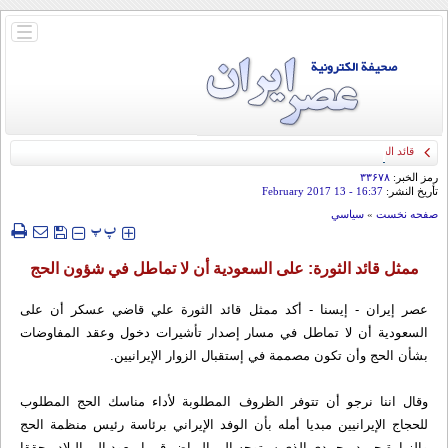
باز
و
بسته
کردن
منو
قائد الحرس الثوري: إيران ستدمر أمريكا وإسرائيل والسعودية إذا تجاوزت خطوط طهران
الحمراء
رمز الخبر:
۳۳۶۷۸
تأريخ النشر:
16:37
- 13 February 2017
صفحه نخست
»
سياسي
‍‍‍ پ
پ
ممثل قائد الثورة: على السعودية أن لا تماطل في شؤون الحج
عصر إيران - إيسنا - أکد ممثل قائد الثورة علي قاضي عسکر أن علی
السعودیة أن لا تماطل في مسار إصدار تأشیرات دخول وعقد المفاوضات
بشأن الحج وأن تکون مصممة في إستقبال الزوار الإيرانيين.
وقال اننا نرجو أن تتوفر الظروف المطلوبة لأداء مناسك الحج المطلوب
للحجاج الإيرانيين مبدیا أمله بأن الوفد الإيراني برئاسة رئیس منظمة الحج
والزیارة حمید محمدي الذي سیتوجه إلی الریاض قریبا یعود إلی البلاد محققا