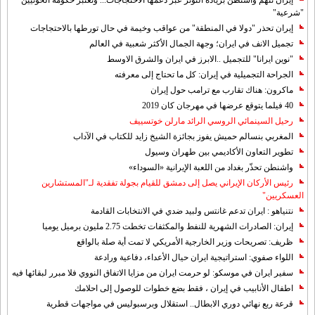
إيران تتهم واشنطن بزيادة التوتر عبر دعمها الاحتجاجات... وتعتبر حكومة الحوثيين
"شرعية"
إيران تحذر "دولا في المنطقة" من عواقب وخيمة في حال تورطها بالاحتجاجات
تجميل الانف في ايران؛ وجهة الجمال الأكثر شعبية في العالم
"نوين ايرانا" للتجميل ..الابرز في ايران والشرق الاوسط
الجراحة التجميلية في إيران: كل ما تحتاج إلى معرفته
ماكرون: هناك تقارب مع ترامب حول إيران
40 فيلما يتوقع عرضها في مهرجان كان 2019
رحيل السينمائي الروسي الرائد مارلن خوتسييف
المغربي بنسالم حميش يفوز بجائزة الشيخ زايد للكتاب في الآداب
تطوير التعاون الأكاديمي بين طهران وسيول
واشنطن تحذّر بغداد من اللعبة الإيرانية «السوداء»
رئيس الأركان الإيراني يصل إلى دمشق للقيام بجولة تفقدية لـ"المستشارين
العسكريين"
نتنياهو : ايران تدعم غانتس ولبيد ضدي في الانتخابات القادمة
إيران: الصادرات الشهریة للنفط والمكثفات تخطت 2.75 مليون برميل يوميا
ظريف: تصريحات وزير الخارجية الأمريكي لا تمت أية صلة بالواقع
اللواء صفوي: استراتيجية ايران حيال الأعداء، دفاعية ورادعة
سفير ايران في موسكو: لو حرمت ايران من مزايا الاتفاق النووي فلا مبرر لبقائها فيه
اطفال الأنابيب في إيران ، فقط بضع خطوات للوصول إلى احلامك
قرعة ربع نهائي دوري الابطال.. استقلال وبرسبوليس في مواجهات قطرية