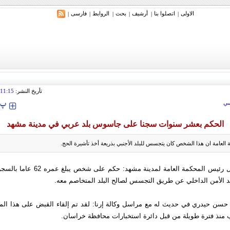
الاولی
اتصلوا بنا
أرشیف
بحث
الروابط
فارسی
|
|
|
|
|
|
ري: إيران ستدمر أمريكا وإسرائيل والسعودية إذا تجاوزت خطوط طهران الحمراء
تأريخ النشر:
11:15
‍‍‍ پ
ي
الحكم بعشر سنوات سجنا على جاسوس بلد عربي في مدينة مشهد
العامة ان هذا الشخص كان يتجسس للبلد الأجنبي بذريعة أخذ تأشيرة الحج.
عصر إيران - قال رئيس المحكمة العامة لمدينة 
د الأمن الداخلي عن طريق التجسس لصالح البلد المتخاصم معه.
سن حيدري في حديث له مع مراسل وكالة إرنا: لقد تم إلقاء القبض على هذا ال
 منذ فترة طويلة من قبل دائرة استخبارات محافظة خراسان.