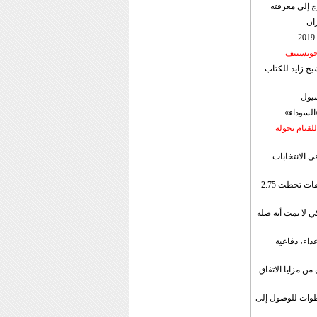
ج إلى معرفته
ان
 خوتسييف
خ زايد للكتاب
سيول
«السوداء»
لقيام بجولة
ي الانتخابات
إيران: الصادرات الشهریة للنفط والمكثفات تخطت 2.75
 لا تمت أية صلة
داء، دفاعية
ن مزايا الاتفاق
طوات للوصول إلى