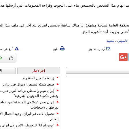
أييد اتهام هذا الشخص بالتجسس بناء على البحوث وقراءة المعلومات التي أرسلها هذا 
كمة العامة لمدينة مشهد: ان هناك سابقة تجسس لصالح بلد آخر في ملف هذا ا
جنبي بذريعة أخذ تأشيرة الحج.
جاسوس
،
مشهد
أرسل لصديق
اطبع
أبلغ عن م
آخرالاخبار
ال
زيادة متابعين انستقرام
ضبط شبكة لتبييض الاموال في ايران
إيران تتهم واشنطن بزيادة التوتر عبر دع
وتعتبر حكومة الحوثيين "شرعية"
إيران تحذر "دولا في المنطقة" من عوا
تورطها بالاحتجاجات
تجميل الانف في ايران؛ وجهة الجمال ال
العالم
"نوين ايرانا" للتجميل ..الابرز في ايرا