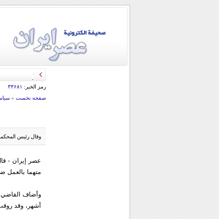
قائد الحرس الثو
رمز الخبر:
۳۳۶۸۱
صفحه نخست
»
سياس
وقال رئيس المحكمة 
متهما بالعمل ض
وأضاف القاضي ح
أشهر، وقد روقب