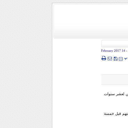
- 14 February 2017
پ
مشهد: حكم على شخص يبلغ عمره 62 عاما بالسجن لعشر سنوات
متهم قبل خمسة