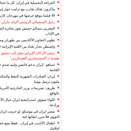
الجراحة التجميلية في إيران: كل ما تحتا
ماكرون: هناك تقارب مع ترامب حول إير
40 فيلما يتوقع عرضها في مهرجان كان 2019
رحيل السينمائي الروسي الرائد مارلن
المغربي بنسالم حميش يفوز بجائزة الشي
في الآداب
تطوير التعاون الأكاديمي بين طهران و
واشنطن تحذّر بغداد من اللعبة الإيرانية 
رئيس الأركان الإيراني يصل إلى دمشق ل
تفقدية لـ"المستشارين العسكريين"
نتنياهو : ايران تدعم غانتس ولبيد ضدي ف
القادمة
مليون برميل يوميا
ظريف: تصريحات وزير الخارجية الأمريكي
بالواقع
اللواء صفوي: استراتيجية ايران حيال الأع
ورادعة
سفير ايران في موسكو: لو حرمت ايران م
النووي فلا مبرر لبقائها فيه
اطفال الأنابيب في إيران ، فقط بضع خ
احلامك