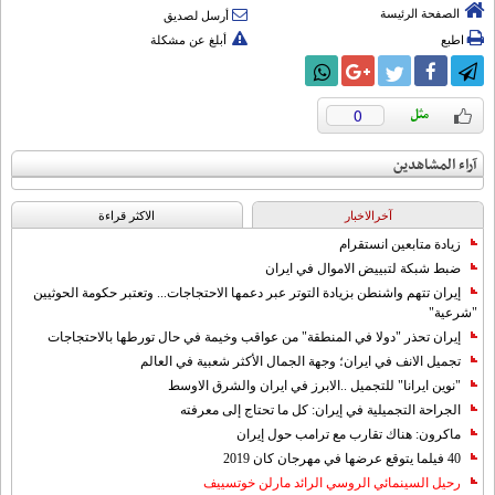
الصفحة الرئيسة
أرسل لصديق
اطبع
أبلغ عن مشكلة
0
آراء المشاهدين
آخرالاخبار
الاکثر قراءة
زيادة متابعين انستقرام
ضبط شبكة لتبييض الاموال في ايران
إيران تتهم واشنطن بزيادة التوتر عبر دعمها الاحتجاجات... وتعتبر حكومة الحوثيين
"شرعية"
إيران تحذر "دولا في المنطقة" من عواقب وخيمة في حال تورطها بالاحتجاجات
تجميل الانف في ايران؛ وجهة الجمال الأكثر شعبية في العالم
"نوين ايرانا" للتجميل ..الابرز في ايران والشرق الاوسط
الجراحة التجميلية في إيران: كل ما تحتاج إلى معرفته
ماكرون: هناك تقارب مع ترامب حول إيران
40 فيلما يتوقع عرضها في مهرجان كان 2019
رحيل السينمائي الروسي الرائد مارلن خوتسييف