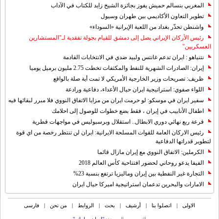
المغربي بنسالم حميش يفوز بجائزة الشيخ زايد للكتاب في الآداب
تطوير التعاون الأكاديمي بين طهران وسيول
واشنطن تحذّر بغداد من اللعبة الإيرانية «السوداء»
رئيس الأركان الإيراني يصل إلى دمشق للقيام بجولة تفقدية لـ"المستشارين
العسكريين"
نتنياهو : ايران تدعم غانتس ولبيد ضدي في الانتخابات القادمة
إيران: الصادرات الشهریة للنفط والمكثفات تخطت 2.75 مليون برميل يوميا
ظريف: تصريحات وزير الخارجية الأمريكي لا تمت أية صلة بالواقع
اللواء صفوي: استراتيجية ايران حيال الأعداء، دفاعية ورادعة
سفير ايران في موسكو: لو حرمت ايران من مزايا الاتفاق النووي فلا مبرر لبقائها فيه
اطفال الأنابيب في إيران ، فقط بضع خطوات للوصول إلى احلامك
قرعة ربع نهائي دوري الابطال.. استقلال وبرسبوليس في مواجهات قطرية
رئيس الاركان العامة للقوات المسلحة الايرانية: ايران لن تنتظر رخصة من اي قوة
لتطوير قدراتها الدفاعية
الكرملين: الاتفاق النووي مع إيران مازال قائما
الفيفا يدعو روحاني لحضور افتتاحية كأس العالم 2018
التجارة غیر النفطیة بین إیران ومالیزیا ترتفع بنسبة 23%
الامارات والبحرين تدعمان استراتيجية اميركا حيال ايران
الاولی
|
اتصلوا بنا
|
أرشیف
|
بحث
|
الروابط
|
من نحن
|
فارسی