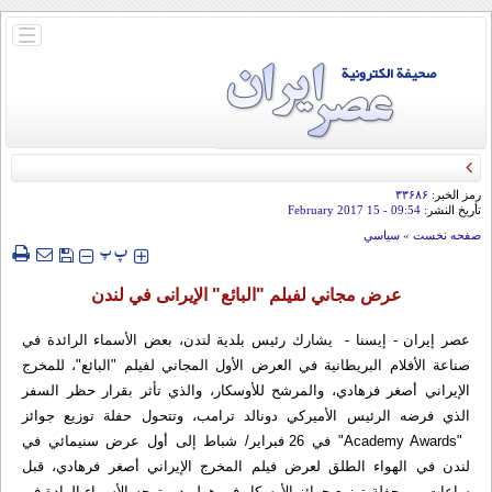
باز
و
بسته
کردن
منو
رمز الخبر:
۳۳۶۸۶
تأريخ النشر:
09:54
- 15 February 2017
صفحه نخست
»
سياسي
‍‍‍ پ
پ
عرض مجاني لفيلم "البائع" الإیرانی في لندن
عصر إيران - إيسنا - يشارك رئيس بلدية لندن، بعض الأسماء الرائدة في
صناعة الأفلام البريطانية في العرض الأول المجاني لفيلم "البائع"، للمخرج
الإيراني أصغر فرهادي، والمرشح للأوسكار، والذي تأثر بقرار حظر السفر
الذي فرضه الرئيس الأميركي دونالد ترامب، وتتحول حفلة توزيع جوائز
"Academy Awards" في 26 فبراير/ شباط إلى أول عرض سنيمائي في
لندن في الهواء الطلق لعرض فيلم المخرج الإيراني أصغر فرهادي، قبل
ساعات من حفلة توزيع جوائز الأوسكار في هوليود، وتوجه الأسماء الرادة في