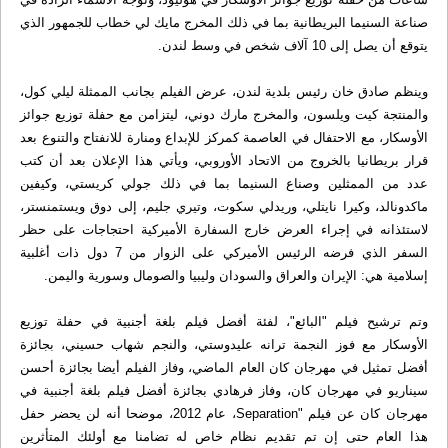
صناعة السنيما البريطانية بما في ذلك المخرج مايك لي خطاب للجمهور الذي
يتوقع أن يصل إلى 10 آلاف شخص في وسط لندن.
وينظم صادق خان رئيس بلدية لندن، عرض الفيلم بجانب الممثلة ليلي كول،
والمنتجة كيت ويلسون، والمخرج مارك دوني، ليتزامن مع حفلة توزيع جوائز
الأوسكار، مع الاحتفال في العاصمة كمركز للإبداع ومنارة للانفتاح والتنوع بعد
قرار بريطانيا بالخروج من الاتحاد الأوروبي، ويأتي هذا الإعلان بعد أن كتب
عدد من الممثلين وصناع السنيما بما في ذلك جولي كريستي، وكيفين
ماكدونالد، وكيرا نايتلي، وريدلي سكوت، وتيري جليم، إلى دوق ويستمنستر،
لاستئذانه في إجراء العرض خارج السفارة الأميركية احتجاجات على حظر
السفر الذي فرضه الرئيس الأميركي على الزوار من 7 دول ذات أغلبية
إسلامية هي: الإيران والعراق والسودان وليبيا والصومال وسورية واليمن.
وتم ترشيح فيلم "البائع"، لفئة أفضل فيلم بلغة أجنبية في حفلة توزيع
الأوسكار مع فوز النجمة ترانه عليدوستي، والنجم شهاب حسيني، بجائزة
أفضل تمثيل في مهرجان كان العام الماضي، وفاز الفيلم أيضا بجائزة أحسن
سيناريو في مهرجان كان، وفاز فرهادي بجائزة أفضل فيلم بلغة أجنبية في
مهرجان كان عن فيلم "Separation، عام 2012، موضحا أنه لن يحضر حفل
هذا العام حتى إن تم تقديم نظام خاص له تضامنا مع أولئك المتأثرين