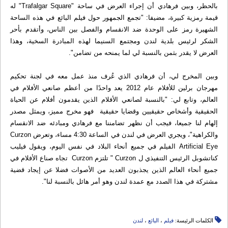
بالحظر، وبين فرهادي أن إجراء العرض في ساحة "Trafalgar Square" له
قيمة رمزية كبيرة، مضيفا: "تجمع الجمهور حول فيلم البائع في هذه الساحة
الشهيرة رمز على الوحدة ضد الانقسام والفصل بين الناس، وأتقدم بأحر
الشكر لرئيس بلدية لندن ومجتمع السنيما لهذه المبادرة السخية، وهذا
العرض لا يقدر بثمن بالنسبة لي لما يمنحه من تضامن".
وبين المخرج لي، أن فرهادي الذي عُرف منذ عمل معه في لجنة تحكيم
مهرجان برلين للأفلام عام 2012 يعد واحدًا من أعظم صانعي الأفلام في
العالم، وتابع لي: "بالنسبة لصانعي الأفلام الذين يقدمون أفلام عن الحياة
الحقيقية وأشخاص حقيقيين وقضايا حقيقية فهو مخرج مميز، ويمثل مصدر
إلهام لنا جميعا، فيجب أن نظهر تضامننا مع فرهادي ومبادئه ضد الانقسام
والكراهية"، ويجري العرض في لندن في الساعة 4:30 مساء، وتعرض Curzon
Artificial Eye الفيلم في جميع أنحاء البلاد في نفس اليوم، ويقول فيليب
كناتشوبل الرئيس التنفيذي ل Curzon " تلتزم Curzon تجاه صناع الأفلام في
جميع أنحاء العالم الذين يجذبون العديد من الأصوات فضلا عن إيجاد قضية
مشتركة في هذا الصدد مع عمدة لندن وهو أمر هائل بالنسبة لنا".
الكلمات الرئيسة:
فیلم
،
البائع
،
لندن