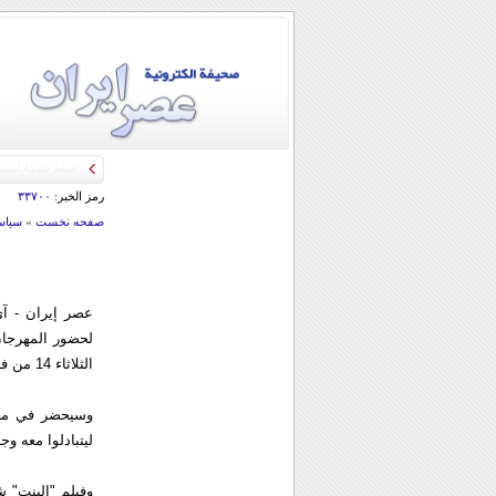
رمز الخبر:
۳۳۷۰۰
صفحه نخست
»
سياس
عصر إيران - آى
لحضور المهرجان
الثلاثاء 14 من فبراير الجاري.
وسيحضر في محا
ليتبادلوا معه و
وفيلم "البنت" 