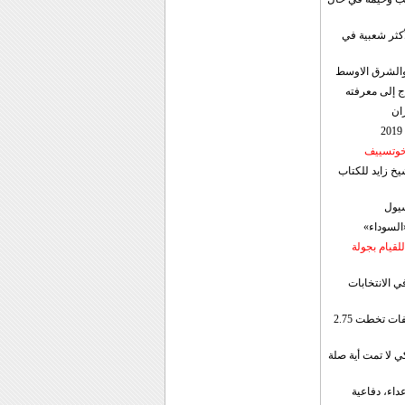
أكثر شعبية في
ن والشرق الاوسط
ج إلى معرفته
ان
 خوتسييف
خ زايد للكتاب
سيول
«السوداء»
لقيام بجولة
ي الانتخابات
إيران: الصادرات الشهریة للنفط والمكثفات تخطت 2.75
 لا تمت أية صلة
داء، دفاعية