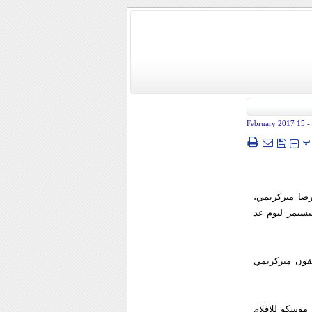
- 15 February 2017
پ
رضا ميركريمي،
يستمر ليوم غد
قون ميركريمي
موسكو للافلام