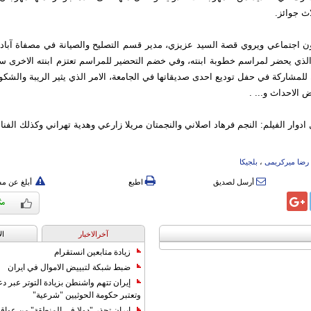
اث جوائز.
ن اجتماعي ويروي قصة السيد عزيزي، مدير قسم التصليح والصيانة في مصفاة آبا
 الذي يحضر لمراسم خطوبة ابنته، وفي خضم التحضير للمراسم تعتزم ابنته الاخرى س
لمشاركة في حفل توديع احدى صديقاتها في الجامعة، الامر الذي يثير الريبة والشكو
 الاحداث و... .
دوار الفيلم: النجم فرهاد اصلاني والنجمتان مريلا زارعي وهدية تهراني وكذلك الفنانة
رضا میرکریمی
،
بلجیکا
أرسل لصديق
اطبع
أبلغ عن م
آخرالاخبار
ال
زيادة متابعين انستقرام
ضبط شبكة لتبييض الاموال في ايران
إيران تتهم واشنطن بزيادة التوتر عبر دع
وتعتبر حكومة الحوثيين "شرعية"
إيران تحذر "دولا في المنطقة" من عوا