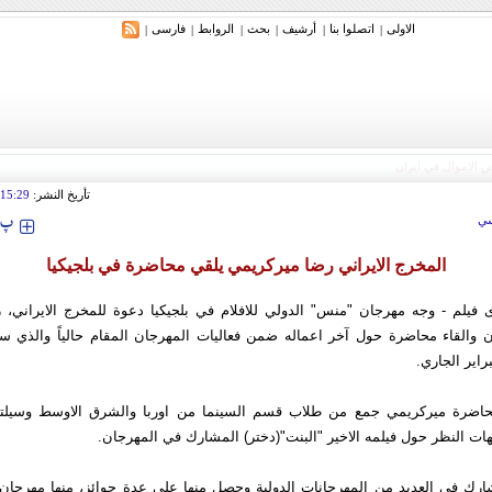
الاولی
اتصلوا بنا
أرشیف
بحث
الروابط
فارسی
|
|
|
|
|
|
تأريخ النشر:
15:29
‍‍‍ پ
ي
المخرج الايراني رضا ميركريمي يلقي محاضرة في بلجيكيا
 فيلم - وجه مهرجان "منس" الدولي للافلام في بلجيكيا دعوة للمخرج الايراني، 
 والقاء محاضرة حول آخر اعماله ضمن فعاليات المهرجان المقام حالياً والذي س
ضرة ميركريمي جمع من طلاب قسم السينما من اوربا والشرق الاوسط وسيلت
جهات النظر حول فيلمه الاخير "البنت"(دختر) المشارك في المهرجان.
شارك في العديد من المهرجانات الدولية وحصل منها على عدة جوائز، منها مهرجان 