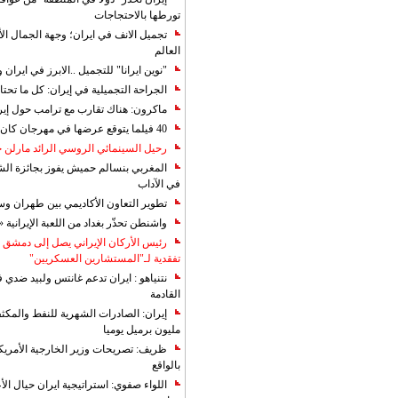
تورطها بالاحتجاجات
تجميل الانف في ايران؛ وجهة الجمال ال
العالم
"نوين ايرانا" للتجميل ..الابرز في ايرا
الجراحة التجميلية في إيران: كل ما تحتا
ماكرون: هناك تقارب مع ترامب حول إير
40 فيلما يتوقع عرضها في مهرجان كان 2019
رحيل السينمائي الروسي الرائد مارلن
المغربي بنسالم حميش يفوز بجائزة الشي
في الآداب
تطوير التعاون الأكاديمي بين طهران و
واشنطن تحذّر بغداد من اللعبة الإيرانية 
رئيس الأركان الإيراني يصل إلى دمشق ل
تفقدية لـ"المستشارين العسكريين"
نتنياهو : ايران تدعم غانتس ولبيد ضدي ف
القادمة
مليون برميل يوميا
ظريف: تصريحات وزير الخارجية الأمريكي
بالواقع
اللواء صفوي: استراتيجية ايران حيال الأع