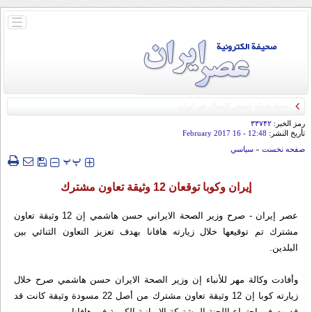
باز
و
بسته
کردن
منو
رمز الخبر:
۳۳۷۴۲
تأريخ النشر:
12:48
- 16 February 2017
صفحه نخست
»
سياسي
‍‍‍ پ
پ
إيران وكوبا توقعان 12 وثيقة تعاون مشترك
عصر إيران - صرح وزير الصحة الايراني حسن هاشمي إن 12 وثيقة تعاون
مشترك تم توقيعها خلال زيارته هافانا بهدف تعزيز التعاون الثنائي بين
البلدين.
وأفادت وكالة مهر للأنباء إن وزير الصحة الايران حسن هاشمي صرح خلال
زيارته كوبا إن 12 وثيقة تعاون مشترك من أصل 22 مسودة وثيقة كانت قد
قدمت في اجتماع اللجنة المشتركة الايرانية الكوبية في هافانا.