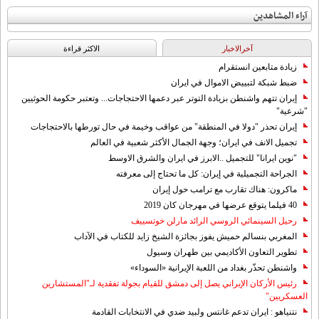
آراء المشاهدين
آخرالاخبار
الاکثر قراءة
زيادة متابعين انستقرام
ضبط شبكة لتبييض الاموال في ايران
إيران تتهم واشنطن بزيادة التوتر عبر دعمها الاحتجاجات... وتعتبر حكومة الحوثيين
"شرعية"
إيران تحذر "دولا في المنطقة" من عواقب وخيمة في حال تورطها بالاحتجاجات
تجميل الانف في ايران؛ وجهة الجمال الأكثر شعبية في العالم
"نوين ايرانا" للتجميل ..الابرز في ايران والشرق الاوسط
الجراحة التجميلية في إيران: كل ما تحتاج إلى معرفته
ماكرون: هناك تقارب مع ترامب حول إيران
40 فيلما يتوقع عرضها في مهرجان كان 2019
رحيل السينمائي الروسي الرائد مارلن خوتسييف
المغربي بنسالم حميش يفوز بجائزة الشيخ زايد للكتاب في الآداب
تطوير التعاون الأكاديمي بين طهران وسيول
واشنطن تحذّر بغداد من اللعبة الإيرانية «السوداء»
رئيس الأركان الإيراني يصل إلى دمشق للقيام بجولة تفقدية لـ"المستشارين
العسكريين"
نتنياهو : ايران تدعم غانتس ولبيد ضدي في الانتخابات القادمة