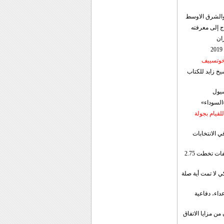
ن والشرق الاوسط
ج إلى معرفته
ان
 خوتسييف
خ زايد للكتاب
سيول
«السوداء»
لقيام بجولة
ي الانتخابات
إيران: الصادرات الشهریة للنفط والمكثفات تخطت 2.75
 لا تمت أية صلة
داء، دفاعية
ن مزايا الاتفاق