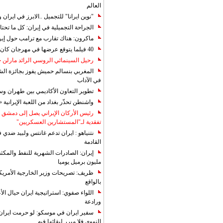
العالم
"نوين ايرانا" للتجميل ..الابرز في ايرا
الجراحة التجميلية في إيران: كل ما تحتا
ماكرون: هناك تقارب مع ترامب حول إير
40 فيلما يتوقع عرضها في مهرجان كان 2019
رحيل السينمائي الروسي الرائد مارلن
المغربي بنسالم حميش يفوز بجائزة الشي
في الآداب
تطوير التعاون الأكاديمي بين طهران و
واشنطن تحذّر بغداد من اللعبة الإيرانية 
رئيس الأركان الإيراني يصل إلى دمشق ل
تفقدية لـ"المستشارين العسكريين"
نتنياهو : ايران تدعم غانتس ولبيد ضدي ف
القادمة
مليون برميل يوميا
ظريف: تصريحات وزير الخارجية الأمريكي
بالواقع
اللواء صفوي: استراتيجية ايران حيال الأع
ورادعة
سفير ايران في موسكو: لو حرمت ايران م
النووي فلا مبرر لبقائها فيه