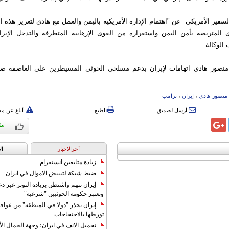
لسفير الأمريكي عن "اهتمام الإدارة الأمريكية باليمن والعمل مع هادي لتعزيز هذه ال
المتربصة بأمن اليمن واستقراره من القوى الإرهابية المتطرفة والتدخل الإيرا
الوكالة.
نصور هادي اتهامات لإيران بدعم مسلحي الحوثي المسيطرين على العاصمة صن
منصور هادی
،
إیران
،
ترامب
أرسل لصديق
اطبع
أبلغ عن م
آخرالاخبار
ال
زيادة متابعين انستقرام
ضبط شبكة لتبييض الاموال في ايران
إيران تتهم واشنطن بزيادة التوتر عبر دع
وتعتبر حكومة الحوثيين "شرعية"
إيران تحذر "دولا في المنطقة" من عوا
تورطها بالاحتجاجات
تجميل الانف في ايران؛ وجهة الجمال ال