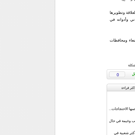
علاقة وتطويرها
ني وأدواته في
عاء ومحافظات
شكلة
0
اکثر قراءة
مها الاحتجاجات...
قب وخيمة في حال
أكثر شعبية في