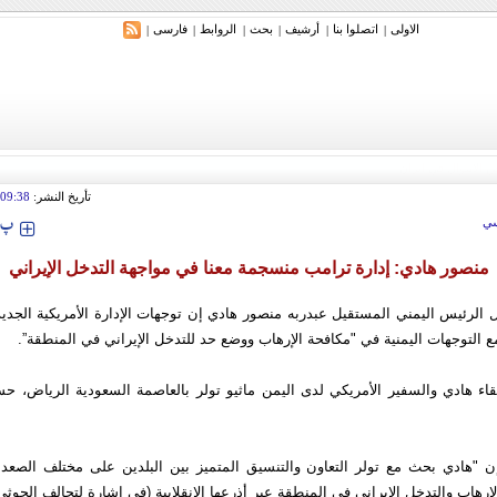
الاولی
اتصلوا بنا
أرشیف
بحث
الروابط
فارسی
|
|
|
|
|
|
تأريخ النشر:
09:38
‍‍‍ پ
ي
منصور هادي: إدارة ترامب منسجمة معنا في مواجهة التدخل الإيراني
 الرئيس اليمني المستقيل عبدربه منصور هادي إن توجهات الإدارة الأمريكية الجديدة
التوجهات اليمنية في "مكافحة الإرهاب ووضع حد للتدخل الإيراني في المنطقة”.
قاء هادي والسفير الأمريكي لدى اليمن ماثيو تولر بالعاصمة السعودية الرياض، حس
إن "هادي بحث مع تولر التعاون والتنسيق المتميز بين البلدين على مختلف الصعد 
إرهاب والتدخل الإيراني في المنطقة عبر أذرعها الانقلابية (في إشارة لتحالف الحوثي