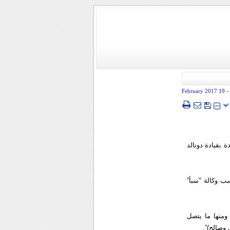
- 19 February 2017
پ
 بقيادة دونالد
ب وكالة "سبأ”
ومنها ما يتصل
 وصالح)”.