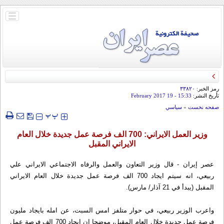
باز
و
بسته
کردن
منو
رمز الخبر:
۳۳۸۲۰
تأريخ النشر:
15:33
- 19 February 2017
صفحه نخست
»
سياسي
‍‍‍ پ
پ
وزير العمل الايراني: 700 الف فرصة عمل جديدة خلال العام
الايراني المقبل
عصر إيران - قال وزير التعاون والعمل والرفاه الاجتماعي الايراني علي
ربيعي، انه سيتم ايجاد 700 الف فرصة عمل جديدة خلال العام الايراني
المقبل (يبدأ في 21 آذار/ مارس).
واعرب الوزير ربيعي، في حوار متلفز امس السبت، عن امله بايجاد مليون
فرصة عمل جديدة خلال العام المقبل، موضحا ان ايجاد 700 الف فرصة عمل