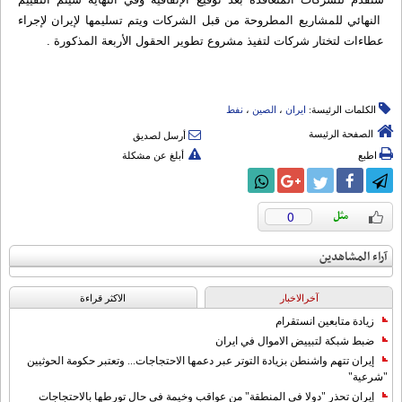
النهائي للمشاریع المطروحة من قبل الشرکات ویتم تسلیمها لإيران لإجراء
عطاءات لتختار شرکات لتفیذ مشروع تطویر الحقول الأربعة المذکورة .
الكلمات الرئيسة:
ایران
،
الصین
،
نفط
الصفحة الرئيسة
أرسل لصديق
اطبع
أبلغ عن مشكلة
0
آراء المشاهدين
آخرالاخبار
الاکثر قراءة
زيادة متابعين انستقرام
ضبط شبكة لتبييض الاموال في ايران
إيران تتهم واشنطن بزيادة التوتر عبر دعمها الاحتجاجات... وتعتبر حكومة الحوثيين
"شرعية"
إيران تحذر "دولا في المنطقة" من عواقب وخيمة في حال تورطها بالاحتجاجات