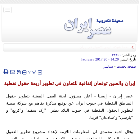
باز
و
بسته
کردن
منو
رمز الخبر:
۳۳۸۶۱
تأريخ النشر:
14:20
- 20 February 2017
صفحه نخست
»
سياسي
‍‍‍ پ
پ
إيران والصین توقعان إتفاقیة للتعاون في تطویر أربعة حقول نفطیة
عصر إيران - إيسنا - أعلن مسؤول لجنة العمل المعنیة بتطویر حقول
المناطق النفطیة في جنوب ایران عن توقیع مذکرة تفاهم مع شرکة صینیة
لتطویر الحقول النفطیة في جنوب البلاد نظیر "رک سفید" و"کرنج" و
"بارسی" و"شادغان" قریبا.
وقال احمد محمدي ان المعلومات اللازمة لإعداد مشروع تطویر العقول
ستقدم للشرکات المتعاقدة بعد توقیع الإتفاقیة وفي النهایة سیتم التقییم