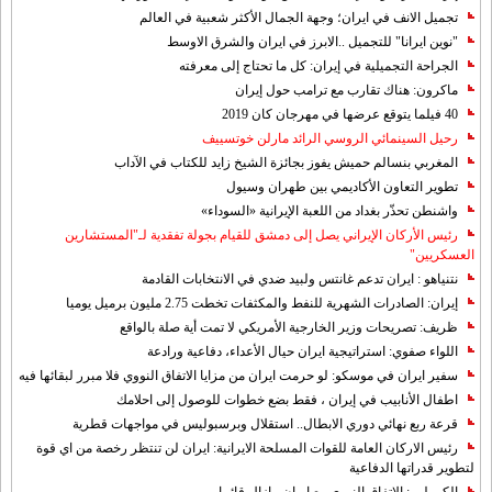
تجميل الانف في ايران؛ وجهة الجمال الأكثر شعبية في العالم
"نوين ايرانا" للتجميل ..الابرز في ايران والشرق الاوسط
الجراحة التجميلية في إيران: كل ما تحتاج إلى معرفته
ماكرون: هناك تقارب مع ترامب حول إيران
40 فيلما يتوقع عرضها في مهرجان كان 2019
رحيل السينمائي الروسي الرائد مارلن خوتسييف
المغربي بنسالم حميش يفوز بجائزة الشيخ زايد للكتاب في الآداب
تطوير التعاون الأكاديمي بين طهران وسيول
واشنطن تحذّر بغداد من اللعبة الإيرانية «السوداء»
رئيس الأركان الإيراني يصل إلى دمشق للقيام بجولة تفقدية لـ"المستشارين
العسكريين"
نتنياهو : ايران تدعم غانتس ولبيد ضدي في الانتخابات القادمة
إيران: الصادرات الشهریة للنفط والمكثفات تخطت 2.75 مليون برميل يوميا
ظريف: تصريحات وزير الخارجية الأمريكي لا تمت أية صلة بالواقع
اللواء صفوي: استراتيجية ايران حيال الأعداء، دفاعية ورادعة
سفير ايران في موسكو: لو حرمت ايران من مزايا الاتفاق النووي فلا مبرر لبقائها فيه
اطفال الأنابيب في إيران ، فقط بضع خطوات للوصول إلى احلامك
قرعة ربع نهائي دوري الابطال.. استقلال وبرسبوليس في مواجهات قطرية
رئيس الاركان العامة للقوات المسلحة الايرانية: ايران لن تنتظر رخصة من اي قوة
لتطوير قدراتها الدفاعية