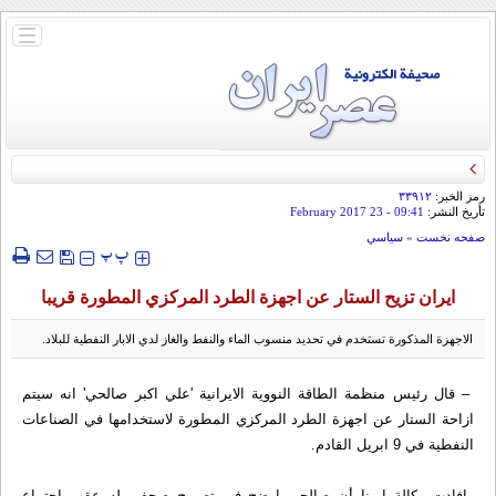
باز
و
بسته
کردن
منو
رمز الخبر:
۳۳۹۱۲
تأريخ النشر:
09:41
- 23 February 2017
صفحه نخست
»
سياسي
‍‍‍ پ
پ
ايران تزيح الستار عن اجهزة الطرد المركزي المطورة قريبا
الاجهزة المذكورة تستخدم في تحديد منسوب الماء والنفط والغاز لدي الابار النفطية للبلاد.
– قال رئيس منظمة الطاقة النووية الايرانية 'علي اكبر صالحي' انه سيتم
ازاحة الستار عن اجهزة الطرد المركزي المطورة لاستخدامها في الصناعات
النفطية في 9 ابريل القادم.
وافادت وكالة إيرنا أن صالحي اوضح في تصريح صحفي له عقب اجتماع