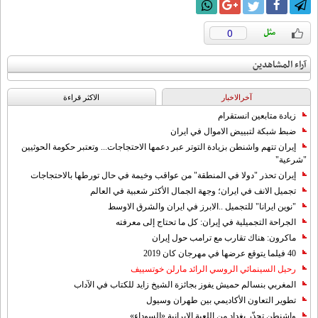
0
آراء المشاهدين
آخرالاخبار
الاکثر قراءة
زيادة متابعين انستقرام
ضبط شبكة لتبييض الاموال في ايران
إيران تتهم واشنطن بزيادة التوتر عبر دعمها الاحتجاجات... وتعتبر حكومة الحوثيين
"شرعية"
إيران تحذر "دولا في المنطقة" من عواقب وخيمة في حال تورطها بالاحتجاجات
تجميل الانف في ايران؛ وجهة الجمال الأكثر شعبية في العالم
"نوين ايرانا" للتجميل ..الابرز في ايران والشرق الاوسط
الجراحة التجميلية في إيران: كل ما تحتاج إلى معرفته
ماكرون: هناك تقارب مع ترامب حول إيران
40 فيلما يتوقع عرضها في مهرجان كان 2019
رحيل السينمائي الروسي الرائد مارلن خوتسييف
المغربي بنسالم حميش يفوز بجائزة الشيخ زايد للكتاب في الآداب
تطوير التعاون الأكاديمي بين طهران وسيول
واشنطن تحذّر بغداد من اللعبة الإيرانية «السوداء»