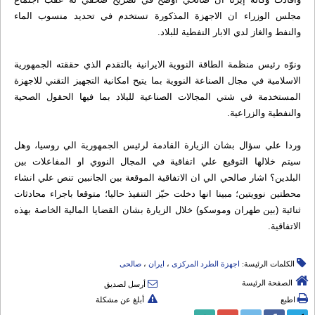
مجلس الوزراء ان الاجهزة المذكورة تستخدم في تحديد منسوب الماء
والنفط والغاز لدي الابار النفطية للبلاد.
ونوّه رئيس منظمة الطاقة النووية الايرانية بالتقدم الذي حققته الجمهورية
الاسلامية في مجال الصناعة النووية بما يتيح امكانية التجهيز التقني للاجهزة
المستخدمة في شتي المجالات الصناعية للبلاد بما فيها الحقول الصحية
والنفطية والزراعية.
وردا علي سؤال بشان الزيارة القادمة لرئيس الجمهورية الي روسيا، وهل
سيتم خلالها التوقيع علي اتفاقية في المجال النووي او المفاعلات بين
البلدين؟ اشار صالحي الي ان الاتفاقية الموقعة بين الجانبين تنص علي انشاء
محطتين نوويتين؛ مبينا انها دخلت حيّز التنفيذ حاليا؛ متوقعا باجراء محادثات
ثنائية (بين طهران وموسكو) خلال الزيارة بشان القضايا المالية الخاصة بهذه
الاتفاقية.
الكلمات الرئيسة:
اجهزة الطرد المرکزی
،
ایران
،
صالحی
الصفحة الرئيسة
أرسل لصديق
اطبع
أبلغ عن مشكلة