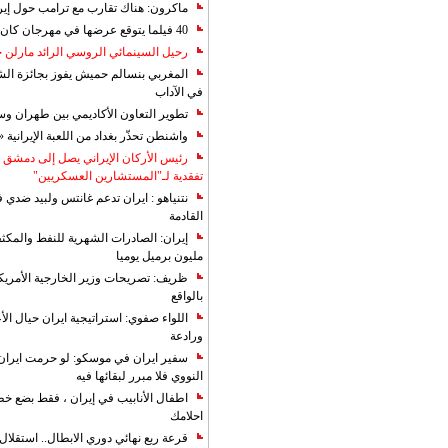
ماكرون: هناك تقارب مع ترامب حول إير
40 فيلما يتوقع عرضها في مهرجان كان 2019
رحيل السينمائي الروسي الرائد مارلن
المغربي بنسالم حميش يفوز بجائزة الشي
في الآداب
تطوير التعاون الأكاديمي بين طهران و
واشنطن تحذّر بغداد من اللعبة الإيرانية 
رئيس الأركان الإيراني يصل إلى دمشق ل
تفقدية لـ"المستشارين العسكريين"
نتنياهو : ايران تدعم غانتس ولبيد ضدي ف
القادمة
مليون برميل يوميا
ظريف: تصريحات وزير الخارجية الأمريكي
بالواقع
اللواء صفوي: استراتيجية ايران حيال الأع
ورادعة
سفير ايران في موسكو: لو حرمت ايران م
النووي فلا مبرر لبقائها فيه
اطفال الأنابيب في إيران ، فقط بضع خ
احلامك
قرعة ربع نهائي دوري الابطال.. استقل