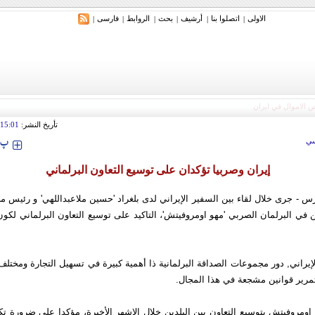
الاولی
اتصلوا بنا
أرشیف
بحث
الروابط
فارسی
|
|
|
|
|
|
تأريخ النشر:
15:01
‍‍‍ پ
ي
إيران وصربيا تؤكدان على توسيع التعاون البرلماني
س - جرى خلال لقاء بين السفير الإيراني لدى بلغراد 'حسين ملاعبداللهي' و رئيس 
دين في البرلمان الصربي 'مهو اومروفيتش'، التاكيد على توسيع التعاون البرلماني لكون
لإيراني, دور مجموعات الصداقة البرلمانية ذا أهمية كبيرة في تسهيل التجارة ومختلف ا
مرير قوانين مشجعة في هذا المجال.
اومروفيتش بتوسيع التعاون بين البلدين خلال الاشهر الأخيرة، مؤكدا علي ضرورة ت