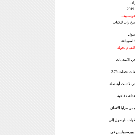
ان
 خوتسييف
خ زايد للكتاب
سيول
«السوداء»
لقيام بجولة
ي الانتخابات
إيران: الصادرات الشهریة للنفط والمكثفات تخطت 2.75
 لا تمت أية صلة
داء، دفاعية
ن مزايا الاتفاق
طوات للوصول إلى
ال وبرسبوليس في