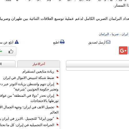
 المسار.
د البرلمان الصربي الكامل لدعم عملية توسيع العلاقات الثنائية بين طهران وصربيا.
ایران
،
صربیا
،
البرلمان
أرسل لصديق
اطبع
أبلغ عن م
آخرالاخبار
ال
زيادة متابعين انستقرام
ضبط شبكة لتبييض الاموال في ايران
إيران تتهم واشنطن بزيادة التوتر عبر دع
وتعتبر حكومة الحوثيين "شرعية"
إيران تحذر "دولا في المنطقة" من عوا
تورطها بالاحتجاجات
تجميل الانف في ايران؛ وجهة الجمال ال
العالم
"نوين ايرانا" للتجميل ..الابرز في ايرا
الجراحة التجميلية في إيران: كل ما تحتا