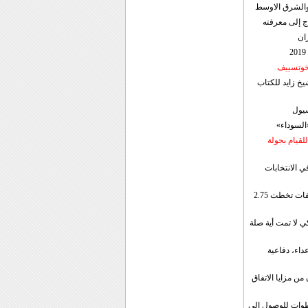
ن والشرق الاوسط
ج إلى معرفته
ان
 خوتسييف
خ زايد للكتاب
سيول
«السوداء»
لقيام بجولة
ي الانتخابات
إيران: الصادرات الشهریة للنفط والمكثفات تخطت 2.75
 لا تمت أية صلة
داء، دفاعية
ن مزايا الاتفاق
طوات للوصول إلى