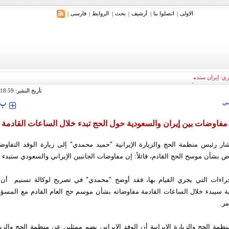
الاولی
اتصلوا بنا
أرشیف
بحث
الروابط
فارسی
|
|
|
|
|
|
ري: إيران ستدمر أمريكا وإسرائيل والسعودية إذا تجاوزت خطوط طهران الحمراء
تأريخ النشر:
18:59
‍‍‍ پ
ي
مفاوضات بين إيران والسعودية حول الحج تبدء خلال الساعات القادمة
ار رئيس منظمة الحج والزيارة الإيرانية "حميد محمدي" إلى زيارة الوفد التفاوضي
ض بشأن موسح الحج القادم، قائلاً: إن مفاوضات الجانبين الإيراني والسعودي ستبدء
راءات التي يجري القيام بها، فقد أوضح "محمدي" في تصريح لوكالة تسنيم أن 
انية سيبدء خلال الساعات القادمة مفاوضاته بشأن موسم حج العام القادم مع المسؤ
مر.
مة الحج والزيارة الإيرانية أن الوفد الإيراني يضم ممثلين عن منظمة الحج والزي