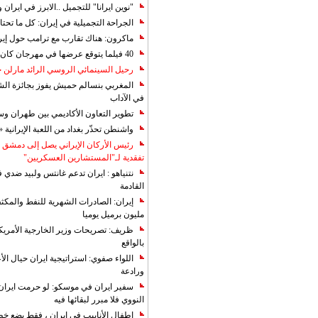
"نوين ايرانا" للتجميل ..الابرز في ايرا
الجراحة التجميلية في إيران: كل ما تحتا
ماكرون: هناك تقارب مع ترامب حول إير
40 فيلما يتوقع عرضها في مهرجان كان 2019
رحيل السينمائي الروسي الرائد مارلن
المغربي بنسالم حميش يفوز بجائزة الشي
في الآداب
تطوير التعاون الأكاديمي بين طهران و
واشنطن تحذّر بغداد من اللعبة الإيرانية 
رئيس الأركان الإيراني يصل إلى دمشق ل
تفقدية لـ"المستشارين العسكريين"
نتنياهو : ايران تدعم غانتس ولبيد ضدي ف
القادمة
مليون برميل يوميا
ظريف: تصريحات وزير الخارجية الأمريكي
بالواقع
اللواء صفوي: استراتيجية ايران حيال الأع
ورادعة
سفير ايران في موسكو: لو حرمت ايران م
النووي فلا مبرر لبقائها فيه
اطفال الأنابيب في إيران ، فقط بضع خ