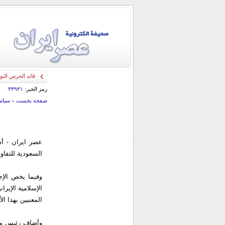
قائد الحرس الثو
رمز الخبر:
۳۳۹۳۱
صفحه نخست
»
سياس
عصر ايران - أش
السعودية للتفاو
وفيما يخص الإج
الإسلامية الإير
المعنيين بهذا الأ
وأضاف رئيس منظ