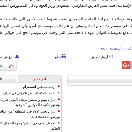
ة الإسلامية، فيما يضم الفريق التفاوضي السعودي وزير الحج، وباقي المسؤولين المعني
ية الإسلامية الإيرانية الجانب السعودي بتنفيذ شروط الحد الأدنى التي كانت قد 
ة في موسم حج العام القادم، وهي أن تتم إقامة موسم حج آمن، وأن تضمن الرياض
فة لدفع تعويضات لعوائل شهداء فاجعة منى التي وقعت في موسم الحج قبل حوالي عا
ایران
،
السعودیة
،
الحج
أرسل لصديق
اطبع
أبلغ عن م
آخرالاخبار
ال
زيادة متابعين انستقرام
ضبط شبكة لتبييض الاموال في ايران
إيران تتهم واشنطن بزيادة التوتر عبر دع
وتعتبر حكومة الحوثيين "شرعية"
إيران تحذر "دولا في المنطقة" من عوا
تورطها بالاحتجاجات
تجميل الانف في ايران؛ وجهة الجمال ال
العالم