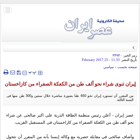
باز
و
بسته
کردن
منو
رمز الخبر:
۳۳۹۴۰
تأريخ النشر:
11:33
- 25 February 2017
صفحه نخست
»
سياسي
‍‍‍ پ
پ
إیران تنوی شراء نحو ألف طن من الکعکة الصفراء من کازاخستان
من المقرر أن تستورد إیران نحو 650 طنا بصورة مباشرة خلال سنتین و300 طن منها فی
السنة الثالثة.
عصر إيران - أعلن رئیس منظمة الطاقة الذریة علی اکبر صالحی عن شراء
نحو ألف طن من الکعکة الصفراء من کازاخستان فی المستقبل القریب.
وأضاف صالحی فی مقابلة حصریة مع وکالة إيسنا بأنه من المقرر أن تتحول