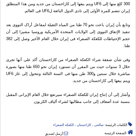
300 کلغ منها إلی UF6 ویتم بیعها إلی کازاخستان من جدید ومن هذا المنطلق
إیران تنضم للمرة الأولی إلی نادی الدول البائعة لUF6 فی العالم.
وتابع بأن إیران باعت نحو 70 طنا من المیاه الثقیلة لمفاعل أراک النووی بعد
تنفیذ الإتفاق النووی إلی الولایات المتحدة الأمریکیة وروسیا مشیرا إلی أن
حجم الإحتیاطات للکعکة الصفراء فی إیران خلال العام الأخیر وصل إلی 382
طنا.
وفی شأن صفقة شراء الکعکة الصفراء من کازاخستان أکد علی أنها تجری
خلال 3 سنوات حیث من المقرر أن تستورد إیران نحو 650 طنا منها بصورة
مباشرة خلال سنتین و300 طن منها فی السنة الثالثة وتتحول إلی غاز UF6
ویتم بیعها إلی کازاخستان من جدید.
وأشار إلی أن إنتاج إیران للکعکة الصفراء سیرتفع خلال العام الإیرانی المقبل
بنسبة عدة أضعاف إلی جانب مطالبها لشراء ألیاف الکربون.
الكلمات الرئيسة:
صالحی
،
کازاخستان
،
الکعکة الصفراء
الصفحة الرئيسة
أرسل لصديق