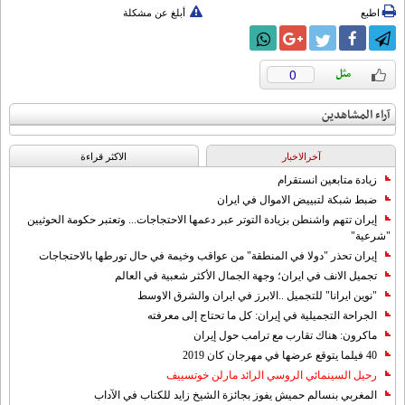
اطبع
أبلغ عن مشكلة
0
آراء المشاهدين
آخرالاخبار
الاکثر قراءة
زيادة متابعين انستقرام
ضبط شبكة لتبييض الاموال في ايران
إيران تتهم واشنطن بزيادة التوتر عبر دعمها الاحتجاجات... وتعتبر حكومة الحوثيين
"شرعية"
إيران تحذر "دولا في المنطقة" من عواقب وخيمة في حال تورطها بالاحتجاجات
تجميل الانف في ايران؛ وجهة الجمال الأكثر شعبية في العالم
"نوين ايرانا" للتجميل ..الابرز في ايران والشرق الاوسط
الجراحة التجميلية في إيران: كل ما تحتاج إلى معرفته
ماكرون: هناك تقارب مع ترامب حول إيران
40 فيلما يتوقع عرضها في مهرجان كان 2019
رحيل السينمائي الروسي الرائد مارلن خوتسييف
المغربي بنسالم حميش يفوز بجائزة الشيخ زايد للكتاب في الآداب