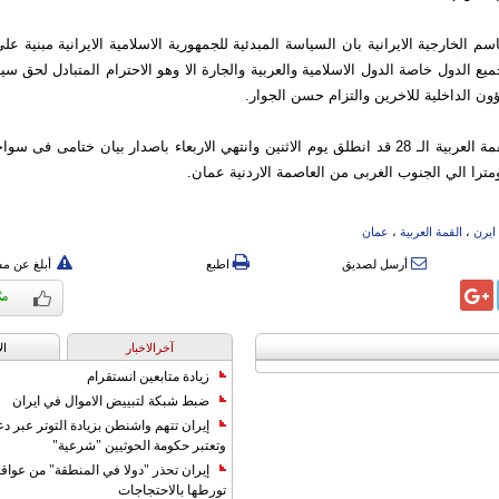
م الخارجیة الایرانیة بان السیاسة المبدئیة للجمهوریة الاسلامیة الایرانیة مبنیة ع
میع الدول خاصة الدول الاسلامیة والعربیة والجارة الا وهو الاحترام المتبادل لحق س
ن الداخلیة للاخرین والتزام حسن الجوار.
وكان اجتماع القمة العربیة الـ 28 قد انطلق یوم الاثنین وانتهي الاربعاء باصدار بیان ختامی 
ایرن
،
القمة العربیة
،
عمان
أرسل لصديق
اطبع
أبلغ عن م
آخرالاخبار
ال
زيادة متابعين انستقرام
ضبط شبكة لتبييض الاموال في ايران
إيران تتهم واشنطن بزيادة التوتر عبر دع
وتعتبر حكومة الحوثيين "شرعية"
إيران تحذر "دولا في المنطقة" من عوا
تورطها بالاحتجاجات