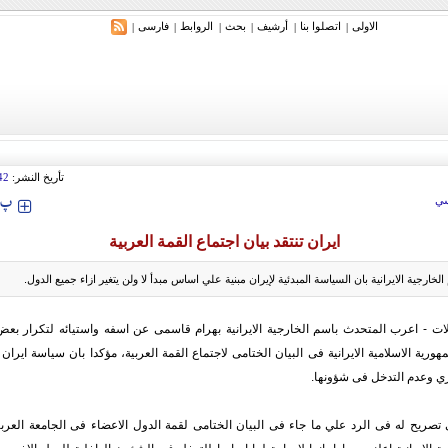
الاولی
اتصلوا بنا
أرشیف
بحث
الروابط
فارسی
|
|
|
|
|
|
ري: إيران ستدمر أمريكا وإسرائيل والسعودية إذا تجاوزت خطوط طهران الحمراء
تأريخ النشر:
42
‍‍‍ پ
ي
ايران تنتقد بيان اجتماع القمة العربية
لخارجیة الایرانیة بان السیاسة المبدئیة لإيران مبنیة علي اساس مبدأ لا ولن یتغیر ازاء جمیع الدول.
ات - اعرب المتحدث باسم الخارجیة الایرانیة بهرام قاسمی عن اسفه واستیائه لتكرار بعض 
هوریة الاسلامیة الایرانیة فی البیان الختامی لاجتماع القمة العربیة، مؤكدا بان سیاسة ایران
ري وعدم التدخل فی شؤونها.
ریح له فی الرد علي ما جاء فی البیان الختامی لقمة الدول الاعضاء فی الجامعة العربی