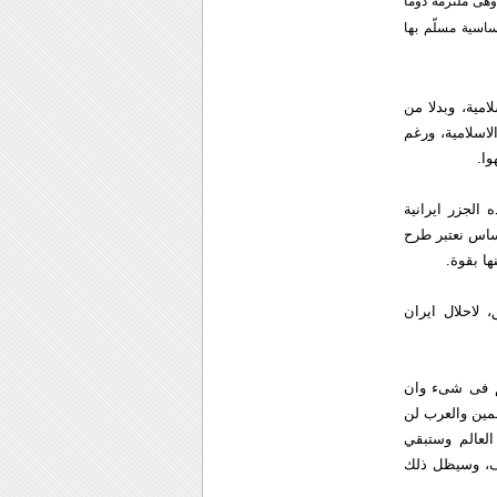
 وهی ملتزمة دوما
اسیة مسلّم بها
امیة، وبدلا من
لاسلامیة، ورغم
ا.
 الجزر ایرانیة
اساس نعتبر طرح
ها بقوة.
 لاحلال ایران
هم فی شیء وان
مین والعرب لن
لعالم وستبقي
ریف، وسیظل ذلك