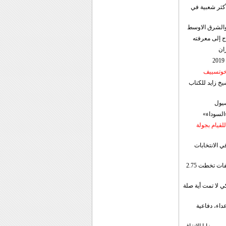
أكثر شعبية في
ن والشرق الاوسط
ج إلى معرفته
ان
 خوتسييف
خ زايد للكتاب
سيول
«السوداء»
لقيام بجولة
ي الانتخابات
إيران: الصادرات الشهریة للنفط والمكثفات تخطت 2.75
 لا تمت أية صلة
داء، دفاعية