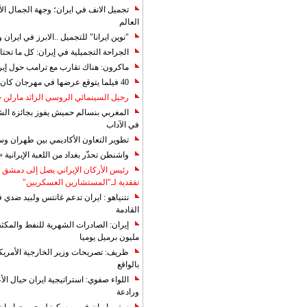
تجميل الانف في ايران؛ وجهة الجمال ال
العالم
"نوين ايرانا" للتجميل ..الابرز في ايرا
الجراحة التجميلية في إيران: كل ما تحتا
ماكرون: هناك تقارب مع ترامب حول إير
40 فيلما يتوقع عرضها في مهرجان كان 2019
رحيل السينمائي الروسي الرائد مارلن
المغربي بنسالم حميش يفوز بجائزة الشي
في الآداب
تطوير التعاون الأكاديمي بين طهران و
واشنطن تحذّر بغداد من اللعبة الإيرانية 
رئيس الأركان الإيراني يصل إلى دمشق ل
تفقدية لـ"المستشارين العسكريين"
نتنياهو : ايران تدعم غانتس ولبيد ضدي ف
القادمة
مليون برميل يوميا
ظريف: تصريحات وزير الخارجية الأمريكي
بالواقع
اللواء صفوي: استراتيجية ايران حيال الأع
ورادعة