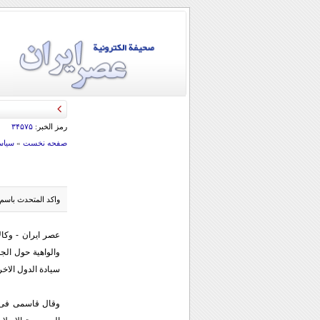
قائد الحرس الثو
رمز الخبر:
۳۴۵۷۵
صفحه نخست
»
سياس
واكد المتحدث باسم ا
عصر ايران - وكال
والواهیة حول الجم
سیادة الدول الاخ
وقال قاسمی فی تص