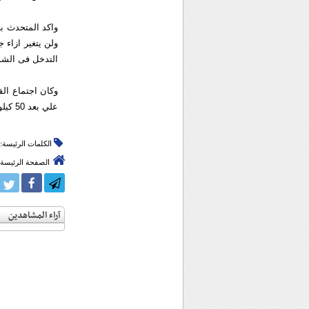
واكد المتحدث باس
ولن یتغیر ازاء ج
التدخل فی الشؤو
علي بعد 50 كیلومترا الي الجنوب الغربی من العاصمة الاردنیة عمان.
الكلمات الرئيسة:
الصفحة الرئيسة
آراء المشاهدين