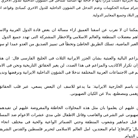
یة الایرانیة اعلنت مرارا بانها لا حاجة لها اساسا للتدخل فی الشؤون الداخلیة للدول الاخري
ترام سیادة الحكومات وعدم التدخل فی الشؤون الداخلیة للدول الاخري كمبادئ وقواعد اس
البلاد وجمیع المعاییر الدولیة.
یمكننا ان لا نعرب عن اسفنا العمیق ازاء مسالة ان بعض قادة الدول العربیة والاسل
باهم معضلات المنطقة والعالم الاسلامی والاخطار المشتركة التی تهدد جمیع الدول ا
لعبر الماضیة، تسلك الطریق الخاطئ وتخطأ فی تمییز الصدیق من العدو عمدا او سهو
اعم البالیة والعبثیة بشان الجزر الایرانیة الثلاث فی الخلیج الفارسی قال: ان هذه
 تكرار الاكاذیب والمزاعم فی هذا الصدد، لن یغیر الحقائق التاریخیة ونحن فی ال
فی الاجتماعات العربیة المختلفة تدخلا فی الشؤون الداخلیة الایرانیة ونرفضها وندین
باسم الخارجیة الایرانیة: ما یدعو للاسف ان البعض یسعي، عبر قلب الحقائق،
وهمی ومصطنع، بدلا عن الكیان الصهیونی.
لكن علیهم ان یعلموا بان مثل هذه المحاولات الخاطئة والمفروضة علیهم لن تفید
لصهیونی غیر الشرعی والغاصب وقاتل الاطفال علي مدي عشرات الاعوام ضد المسل
قبل جماهیر وشعوب المنطقة وحتي الضمائر الواعیة والحیة فی مختلف انحاء ا
نضال' و'الدفاع' امام المعتدین، امل العالم الاسلامی لتحریر فلسطین والقدس الش
 الدوام.