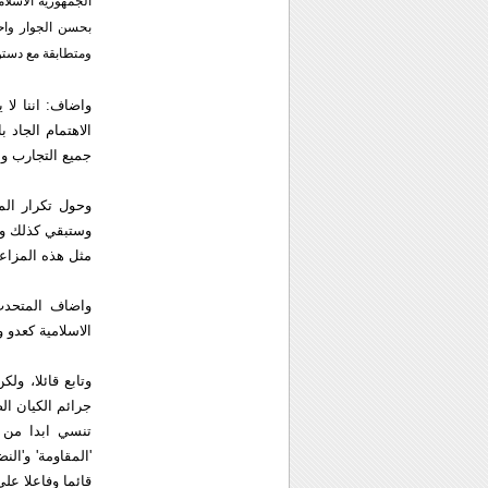
الجمهوریة الاسلام
بحسن الجوار واح
ومتطابقة مع دستور 
واضاف: اننا لا 
الاهتمام الجاد 
جمیع التجارب وا
وحول تكرار المز
وستبقي كذلك وان
مثل هذه المزاعم 
واضاف المتحدث 
الاسلامیة كعدو 
وتابع قائلا، و
جرائم الكیان ا
تنسي ابدا من 
'المقاومة' و'ال
قائما وفاعلا علي