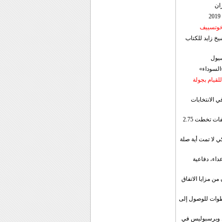
ان
 خوتسييف
خ زايد للكتاب
سيول
«السوداء»
لقيام بجولة
ي الانتخابات
إيران: الصادرات الشهریة للنفط والمكثفات تخطت 2.75
 لا تمت أية صلة
داء، دفاعية
ن مزايا الاتفاق
طوات للوصول إلى
ال وبرسبوليس في