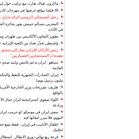
ماكرون: هناك تقارب مع ترامب حول إير
40 فيلما يتوقع عرضها في مهرجان كان 2019
رحيل السينمائي الروسي الرائد مارلن
المغربي بنسالم حميش يفوز بجائزة الشي
في الآداب
تطوير التعاون الأكاديمي بين طهران و
واشنطن تحذّر بغداد من اللعبة الإيرانية 
رئيس الأركان الإيراني يصل إلى دمشق ل
تفقدية لـ"المستشارين العسكريين"
نتنياهو : ايران تدعم غانتس ولبيد ضدي ف
القادمة
مليون برميل يوميا
ظريف: تصريحات وزير الخارجية الأمريكي
بالواقع
اللواء صفوي: استراتيجية ايران حيال الأع
ورادعة
سفير ايران في موسكو: لو حرمت ايران م
النووي فلا مبرر لبقائها فيه
اطفال الأنابيب في إيران ، فقط بضع خ
احلامك
قرعة ربع نهائي دوري الابطال.. استقل