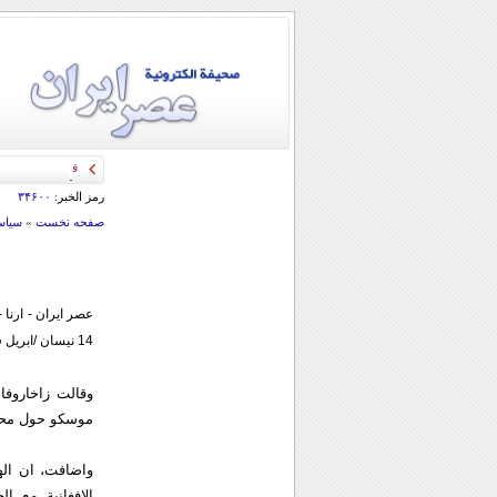
قائد الحرس الثو
رمز الخبر:
۳۴۶۰۰
صفحه نخست
»
سياس
عصر ايران - ارنا 
14 نيسان /ابريل في موسكو وان ايران ستشارك فيه.
موسكو حول محاور
واضافت، ان اله
الافغانية مع ا