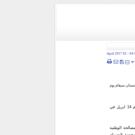
- 02 April 2017
04:
پ
انستان سيقام يوم
وقالت زاخاروفا في تصريح للصحفيين السبت، ان المشاورات الدولية حول افغانستان ستجري يوم 14 ابريل في
صالحة الوطنية
محددة لانضمام