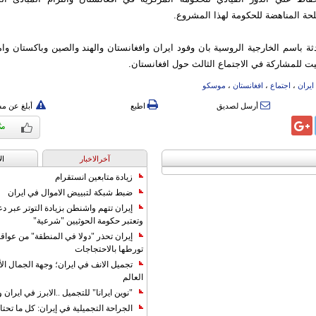
حة المناهضة للحكومة لهذا المشروع.
 باسم الخارجية الروسية بان وفود ايران وافغانستان والهند والصين وباكستان وام
 للمشاركة في الاجتماع الثالث حول افغانستان.
ایران
،
اجتماع
،
افغانستان
،
موسکو
أرسل لصديق
اطبع
أبلغ عن م
آخرالاخبار
ال
زيادة متابعين انستقرام
ضبط شبكة لتبييض الاموال في ايران
إيران تتهم واشنطن بزيادة التوتر عبر دع
وتعتبر حكومة الحوثيين "شرعية"
إيران تحذر "دولا في المنطقة" من عوا
تورطها بالاحتجاجات
تجميل الانف في ايران؛ وجهة الجمال ال
العالم
"نوين ايرانا" للتجميل ..الابرز في ايرا
الجراحة التجميلية في إيران: كل ما تحتا