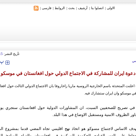
الاولی
اتصلوا بنا
أرشیف
بحث
الروابط
فارسی
|
|
|
|
|
|
ري: إيران ستدمر أمريكا وإسرائيل والسعودية إذا تجاوزت خطوط طهران الحمراء
تأريخ النشر:
15
‍‍‍ پ
ي
دعوة ايران للمشاركة في الاجتماع الدولي حول افغانستان في موسكو
- اعلنت المتحدثة باسم الخارجية الروسية ماريا زاخاروفا بان الاجتماع الدولي الثالث حول افغ
 الظروف الامنية ومستقبل الاوضاع في هذا البلد.
دف الاساس لاجتماع مسوكو هو اتخاذ نهج اقليمي تجاه المضي قدما بمشروع الم
لحفاظ علي الدور القيادي للحكومة المركزية في افغانستان والتزام المبادئ ال