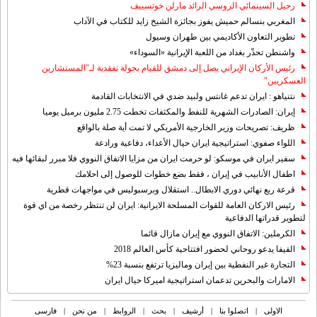
رحيل السينمائي الروسي الرائد مارلن خوتسييف
المغربي بنسالم حميش يفوز بجائزة الشيخ زايد للكتاب في الآداب
تطوير التعاون الأكاديمي بين طهران وسيول
واشنطن تحذّر بغداد من اللعبة الإيرانية «السوداء»
رئيس الأركان الإيراني يصل إلى دمشق للقيام بجولة تفقدية لـ"المستشارين
العسكريين"
نتنياهو : ايران تدعم غانتس ولبيد ضدي في الانتخابات القادمة
إيران: الصادرات الشهریة للنفط والمكثفات تخطت 2.75 مليون برميل يوميا
ظريف: تصريحات وزير الخارجية الأمريكي لا تمت أية صلة بالواقع
اللواء صفوي: استراتيجية ايران حيال الأعداء، دفاعية ورادعة
سفير ايران في موسكو: لو حرمت ايران من مزايا الاتفاق النووي فلا مبرر لبقائها فيه
اطفال الأنابيب في إيران ، فقط بضع خطوات للوصول إلى احلامك
قرعة ربع نهائي دوري الابطال.. استقلال وبرسبوليس في مواجهات قطرية
رئيس الاركان العامة للقوات المسلحة الايرانية: ايران لن تنتظر رخصة من اي قوة
لتطوير قدراتها الدفاعية
الكرملين: الاتفاق النووي مع إيران مازال قائما
الفيفا يدعو روحاني لحضور افتتاحية كأس العالم 2018
التجارة غیر النفطیة بین إیران ومالیزیا ترتفع بنسبة 23%
الامارات والبحرين تدعمان استراتيجية اميركا حيال ايران
الاولی
|
اتصلوا بنا
|
أرشیف
|
بحث
|
الروابط
|
من نحن
|
فارسی