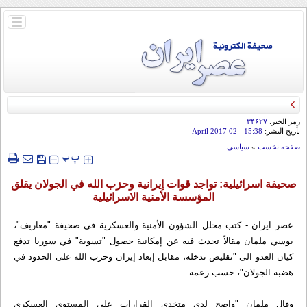
باز
و
بسته
کردن
منو
رمز الخبر:
۳۴۶۲۷
تأريخ النشر:
15:38
- 02 April 2017
صفحه نخست
»
سياسي
‍‍‍ پ
پ
صحيفة اسرائيلية: تواجد قوات إيرانية وحزب الله في الجولان يقلق
المؤسسة الأمنية الاسرائيلية
عصر ايران - كتب محلل الشؤون الأمنية والعسكرية في صحيفة "معاريف"،
يوسي ملمان مقالاً تحدث فيه عن إمكانية حصول "تسوية" في سوريا تدفع
كيان العدو الى "تقليص تدخله، مقابل إبعاد إيران وحزب الله على الحدود في
هضبة الجولان"، حسب زعمه.
وقال ملمان "واضح لدى متخذي القرارات على المستوى العسكري