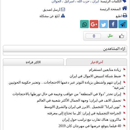
الكلمات الرئيسة:
ایران
،
حزب الله
،
اسرائیل
،
الجولان
الصفحة الرئيسة
أرسل لصديق
اطبع
أبلغ عن مشكلة
0
آراء المشاهدين
آخرالاخبار
الاکثر قراءة
زيادة متابعين انستقرام
ضبط شبكة لتبييض الاموال في ايران
إيران تتهم واشنطن بزيادة التوتر عبر دعمها الاحتجاجات... وتعتبر حكومة الحوثيين
"شرعية"
إيران تحذر "دولا في المنطقة" من عواقب وخيمة في حال تورطها بالاحتجاجات
تجميل الانف في ايران؛ وجهة الجمال الأكثر شعبية في العالم
"نوين ايرانا" للتجميل ..الابرز في ايران والشرق الاوسط
الجراحة التجميلية في إيران: كل ما تحتاج إلى معرفته
ماكرون: هناك تقارب مع ترامب حول إيران
40 فيلما يتوقع عرضها في مهرجان كان 2019