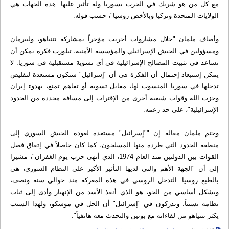
مع كل من هو شريك في الحرب بسوريا وله تأثير عليها. هذه الجهات هي
الولايات المتحدة وتركيا وبالأخص روسيا"، حسب قوله.
وأضاف ملمان "خلال مشاروات أجريت مؤخراً بمشاركة نتنياهو، وليبرمان
ومسؤولين في الجيش الإسرائيلي والمؤسسة الأمنية، تبلورت فكرة يمكن أن
تساعد في تثبيت المصالح الإسرائيلية في أي تسوية مستقبلية في سوريا. لا
يمكن إستبعاد إحتمال أن الفكرة هي أن "إسرائيل" ستكون مستعدة لتقليص
تدخلها في سوريا المنسوب لها، مقابل تسوية أو تفاهم تمنع، بهدوء إيران
وحزب الله وقوات شيعية أخرى من الإقتراب إلى مسافة محددة من الحدود
الإسرائيلية"، على حد زعمه.
وختم ملمان مقاله إن ""إسرائيل" مستعدة لعودة الجيش السوري إلى
منطقة الحدود التي طرده منها المسلحون، كما كان حاصلاً في إتفاق فصل
القوات بين الدولتين منذ العام 1974، الذي أنهى حرب يوم الغفران"، مشيرا
إلى أن "الجهة الأهم والتي لديها التأثير الأكبر على النظام السوري، هي
بالطبع روسيا. التدخل الروسي في هذه المعركة منذ حوالي سنة ونصف،
وبشكل أساسي من الجو، هو الذي أنقذ الأسد من الإنهيار وأدى إلى ثبات
نظامه نسبياً. ويدركون في "إسرائيل" أن الحل في موسكو، ولهذا السبب
يكثر نتنياهو من لقاءاته مع بوتين والتحدث معه هاتفياً".