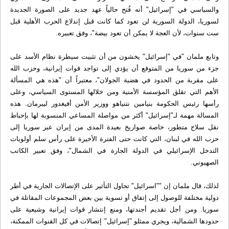
والسياسي في "إسرائيل" أنه فُتح حالياً عهد جديد على الصورة الجديدة
لسوريا، الدولة السورية لن تعود كما كانت قبل إندلاع الحرب الأهلية قبل
ست سنوات، لأن العجة لا يمكن أن تعود بيضة"، وفق تعبيره.
وتابع ملمان "في "إسرائيل" يخشون من أن تثبيت سيطرة نظام الأسد على
جزء من سوريا من المتوقع أن يؤدي إلى تواجد قوات إيرانية، وحزب الله
على مقربة من الحدود في هضبة الجولان"، معتبراً أن "هذه هي المسألة
الأهم التي تقلق المؤسسة الأمنية ومن خلالها المستوى السياسي، وعلى
رأسها رئيس الحكومة بنيامين نتنياهو ووزير الأمن أفيغدور ليبرمان. هذه
المسالة مهمة لـ"إسرائيل" أكثر من مواصلة المساعي المنسوبة لها بإحباط
نقل سلاح متطور، خاصة صواريخ بعيدة المدى من إيران عبر سوريا إلى
حزب الله في لبنان، التي كانت حتى الفترة الأخيرة على رأس سلم أولويات
التدخل الإسرائيلي في الدولة الجارة في الشمال"، وفق تعبير الكاتب
الصهيوني.
لذلك، قال ملمان إن ""اسرائيل" تحاول التأثير على الإتصالات الجارية في أطر
دولية مختلفة للوصول إلى إتفاق أو تسوية بين بعض المجموعات المقاتلة في
سوريا. ومن أجل تقديم أجندتها، ومنع إنتشار قوات إيرانية وشيعية على
حدودها الشمالية، ويجري ممثلو "إسرائيل" إتصالات في كل القنوات الممكنة،