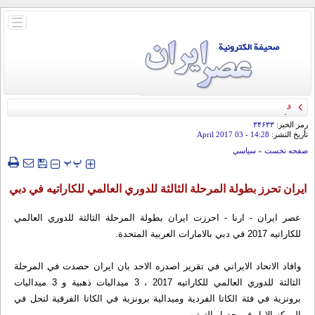
باز
و
بسته
کردن
منو
قائد الحرس الثوري: إيران ستدمر أمريكا وإسرائيل والسعودية إذا تجاوزت خطوط طهران
الحمراء
رمز الخبر:
۳۴۶۳۳
تأريخ النشر:
14:28
- 03 April 2017
صفحه نخست
»
سياسي
‍‍‍ پ
پ
ايران تحرز بطولة المرحلة الثالثة للدوري العالمي للكاراتيه في دبي
عصر ايران - ارنا - احرزت ايران بطولة المرحلة الثالثة للدوري العالمي
للكاراتيه 2017 في دبي بالامارات العربية المتحدة.
وافاد الاتحاد الايراني في تقرير اصدره الاحد بان ايران حصدت في المرحلة
الثالثة للدوري العالمي للكاراتيه 2017 ، 3 ميداليات ذهبية و 3 ميداليات
برونزية في فئة الكاتا الفردية وميدالية برونزية في الكاتا الفرقية لتحل في
المركز الاول في جدول الترتيب.