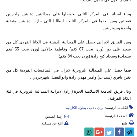
وجاء اسبانيا في المركز الثاني بحوصلها علي ميداليتين ذهبيتين واخريين
فضيتين ومن بعدها في المركز الثالث ايطاليا التي حازت ذهبيتين وفضية
واحدة وبرونزيتين.
ومن الفريق الايراني حصل علي الميدالية الذهبية في الكاتا الفردي كل من
سعيد علي بور (وزن تحت 67 كغم) وفاطمة جالاكي (وزن تحت 55 كغم
سيدات) وسجاد كنج زادة (وزن تحت 84 كغم).
فيما حصل علي الميدالية البرونزية لايران في المنافسات الفردية كل من
نغين باقري (سيدات) وامير مهدي زادة وابوالفضل شهرجردي .
ونال فريق الجامعة الاسلامية الحرة (آزاد) الايرانية الميدالية البرونزية في فئة
الكاتا الفرقية.
الكلمات الرئيسة:
ایران
،
دبى
،
بطولة الکاراتیه
الصفحة الرئيسة
أرسل لصديق
اطبع
أبلغ عن مشكلة