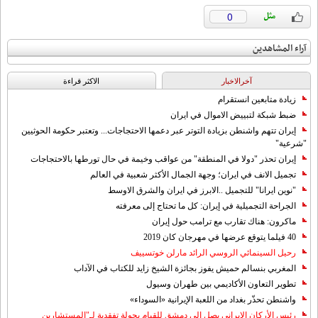
0
آراء المشاهدين
آخرالاخبار
الاکثر قراءة
زيادة متابعين انستقرام
ضبط شبكة لتبييض الاموال في ايران
إيران تتهم واشنطن بزيادة التوتر عبر دعمها الاحتجاجات... وتعتبر حكومة الحوثيين
"شرعية"
إيران تحذر "دولا في المنطقة" من عواقب وخيمة في حال تورطها بالاحتجاجات
تجميل الانف في ايران؛ وجهة الجمال الأكثر شعبية في العالم
"نوين ايرانا" للتجميل ..الابرز في ايران والشرق الاوسط
الجراحة التجميلية في إيران: كل ما تحتاج إلى معرفته
ماكرون: هناك تقارب مع ترامب حول إيران
40 فيلما يتوقع عرضها في مهرجان كان 2019
رحيل السينمائي الروسي الرائد مارلن خوتسييف
المغربي بنسالم حميش يفوز بجائزة الشيخ زايد للكتاب في الآداب
تطوير التعاون الأكاديمي بين طهران وسيول
واشنطن تحذّر بغداد من اللعبة الإيرانية «السوداء»
رئيس الأركان الإيراني يصل إلى دمشق للقيام بجولة تفقدية لـ"المستشارين