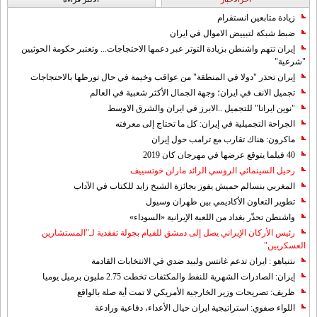
زيادة متابعين انستقرام
ضبط شبكة لتبييض الاموال في ايران
إيران تتهم واشنطن بزيادة التوتر عبر دعمها الاحتجاجات... وتعتبر حكومة الحوثيين
"شرعية"
إيران تحذر "دولا في المنطقة" من عواقب وخيمة في حال تورطها بالاحتجاجات
تجميل الانف في ايران؛ وجهة الجمال الأكثر شعبية في العالم
"نوين ايرانا" للتجميل ..الابرز في ايران والشرق الاوسط
الجراحة التجميلية في إيران: كل ما تحتاج إلى معرفته
ماكرون: هناك تقارب مع ترامب حول إيران
40 فيلما يتوقع عرضها في مهرجان كان 2019
رحيل السينمائي الروسي الرائد مارلن خوتسييف
المغربي بنسالم حميش يفوز بجائزة الشيخ زايد للكتاب في الآداب
تطوير التعاون الأكاديمي بين طهران وسيول
واشنطن تحذّر بغداد من اللعبة الإيرانية «السوداء»
رئيس الأركان الإيراني يصل إلى دمشق للقيام بجولة تفقدية لـ"المستشارين
العسكريين"
نتنياهو : ايران تدعم غانتس ولبيد ضدي في الانتخابات القادمة
إيران: الصادرات الشهریة للنفط والمكثفات تخطت 2.75 مليون برميل يوميا
ظريف: تصريحات وزير الخارجية الأمريكي لا تمت أية صلة بالواقع
اللواء صفوي: استراتيجية ايران حيال الأعداء، دفاعية ورادعة