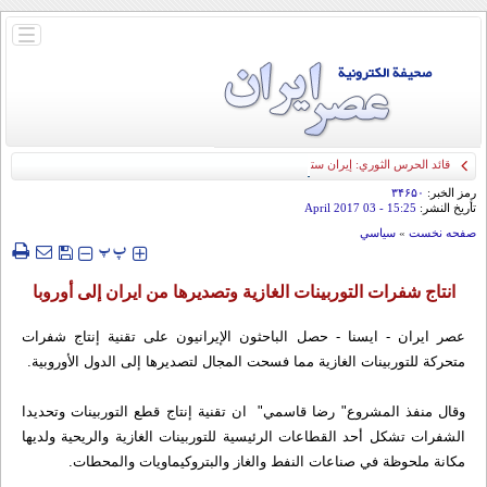
باز
و
بسته
کردن
منو
قائد الحرس الثوري: إيران ستدمر أمريكا وإسرائيل والسعودية إذا تجاوزت خطوط طهران
الحمراء
رمز الخبر:
۳۴۶۵۰
تأريخ النشر:
15:25
- 03 April 2017
صفحه نخست
»
سياسي
‍‍‍ پ
پ
انتاج شفرات التوربینات الغازیة وتصدیرها من ايران إلی أوروبا
عصر ايران - ايسنا - حصل الباحثون الإيرانیون علی تقنیة إنتاج شفرات
متحرکة للتوربینات الغازیة مما فسحت المجال لتصدیرها إلی الدول الأوروبیة.
وقال منفذ المشروع" رضا قاسمي" ان تقنیة إنتاج قطع التوربینات وتحدیدا
الشفرات تشکل أحد القطاعات الرئیسیة للتوربینات الغازیة والریحیة ولدیها
مکانة ملحوظة في صناعات النفط والغاز والبتروکیماویات والمحطات.