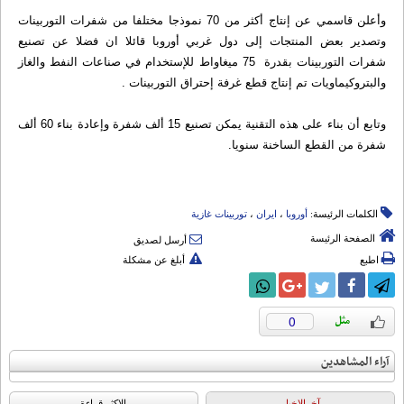
وأعلن قاسمي عن إنتاج أکثر من 70 نموذجا مختلفا من شفرات التوربینات
وتصدیر بعض المنتجات إلی دول غربي أوروبا قائلا ان فضلا عن تصنیع
شفرات التوربینات بقدرة 75 میغاواط للإستخدام في صناعات النفط والغاز
والبتروکیماویات تم إنتاج قطع غرفة إحتراق التوربینات .
وتابع أن بناء علی هذه التقنیة یمکن تصنیع 15 ألف شفرة وإعادة بناء 60 ألف
شفرة من القطع الساخنة سنویا.
الكلمات الرئيسة:
أوروبا
،
ایران
،
توربینات غازیة
الصفحة الرئيسة
أرسل لصديق
اطبع
أبلغ عن مشكلة
0
آراء المشاهدين
آخرالاخبار
الاکثر قراءة