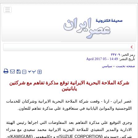
باز
و
بسته
کردن
منو
رمز الخبر:
۳۴۷۰۹
تأريخ النشر:
14:49
- 05 April 2017
صفحه نخست
»
سياسي
‍‍‍ پ
پ
شركة الملاحة البحرية الايرانية توقع مذكرة تفاهم مع شركتين
يابانيتين
عصر ايران - ارنا - وقعت شركة الملاحة البحرية الايرانية وشركتان للخدمات
اللوجستية والموانئ اليابانية في سنغافورة علي مذكرة تفاهم للتعاون.
وجري التوقيع علي مذكرة التفاهم بعد المفاوضات التي اجراها رئيس الهيئة
الادارية والمدير التنفيذي للملاحة البحرية الايرانية محمد سعيدي مع مدراء
شركتي «سوزوئه (SUZUE CORPORTION)» و «كاميغومي (KAMIGUMI)».