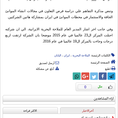
وتنص مذكرة التفاهم علي دراسة فرص التعاون في مجالات انشاء الموانئ
الجافة والاستثمار في محطات الموانئ في ايران بمشاركة هاتين الشركتين.
وفي جانب اخر اشار المدير العام للملاحة البحرية الايرانية، الي ان شركته
احتلت المركز ال23 عالميا في عام 2015 موضحا بان الشركة ارتقت اربع
درجات وجاءت بالمركز ال19 عالميا في عام 2016.
الكلمات الرئيسة:
الملاحة البحریة
،
ایران
،
الیابان
الصفحة الرئيسة
أرسل لصديق
اطبع
أبلغ عن مشكلة
0
آراء المشاهدين
آخرالاخبار
الاکثر قراءة
زيادة متابعين انستقرام