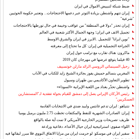
ضبط شبكة لتبييض الاموال في ايران
إيران تتهم واشنطن بزيادة التوتر عبر دعمها الاحتجاجات... وتعتبر حكومة الحوثيين
"شرعية"
إيران تحذر "دولا في المنطقة" من عواقب وخيمة في حال تورطها بالاحتجاجات
تجميل الانف في ايران؛ وجهة الجمال الأكثر شعبية في العالم
"نوين ايرانا" للتجميل ..الابرز في ايران والشرق الاوسط
الجراحة التجميلية في إيران: كل ما تحتاج إلى معرفته
ماكرون: هناك تقارب مع ترامب حول إيران
40 فيلما يتوقع عرضها في مهرجان كان 2019
رحيل السينمائي الروسي الرائد مارلن خوتسييف
المغربي بنسالم حميش يفوز بجائزة الشيخ زايد للكتاب في الآداب
تطوير التعاون الأكاديمي بين طهران وسيول
واشنطن تحذّر بغداد من اللعبة الإيرانية «السوداء»
رئيس الأركان الإيراني يصل إلى دمشق للقيام بجولة تفقدية لـ"المستشارين
العسكريين"
نتنياهو : ايران تدعم غانتس ولبيد ضدي في الانتخابات القادمة
إيران: الصادرات الشهریة للنفط والمكثفات تخطت 2.75 مليون برميل يوميا
ظريف: تصريحات وزير الخارجية الأمريكي لا تمت أية صلة بالواقع
اللواء صفوي: استراتيجية ايران حيال الأعداء، دفاعية ورادعة
سفير ايران في موسكو: لو حرمت ايران من مزايا الاتفاق النووي فلا مبرر لبقائها فيه