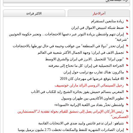
آخرالاخبار
الاکثر قراءة
زيادة متابعين انستقرام
ضبط شبكة لتبييض الاموال في ايران
إيران تتهم واشنطن بزيادة التوتر عبر دعمها الاحتجاجات... وتعتبر حكومة الحوثيين
"شرعية"
إيران تحذر "دولا في المنطقة" من عواقب وخيمة في حال تورطها بالاحتجاجات
تجميل الانف في ايران؛ وجهة الجمال الأكثر شعبية في العالم
"نوين ايرانا" للتجميل ..الابرز في ايران والشرق الاوسط
الجراحة التجميلية في إيران: كل ما تحتاج إلى معرفته
ماكرون: هناك تقارب مع ترامب حول إيران
40 فيلما يتوقع عرضها في مهرجان كان 2019
رحيل السينمائي الروسي الرائد مارلن خوتسييف
المغربي بنسالم حميش يفوز بجائزة الشيخ زايد للكتاب في الآداب
تطوير التعاون الأكاديمي بين طهران وسيول
واشنطن تحذّر بغداد من اللعبة الإيرانية «السوداء»
رئيس الأركان الإيراني يصل إلى دمشق للقيام بجولة تفقدية لـ"المستشارين
العسكريين"
نتنياهو : ايران تدعم غانتس ولبيد ضدي في الانتخابات القادمة
إيران: الصادرات الشهریة للنفط والمكثفات تخطت 2.75 مليون برميل يوميا