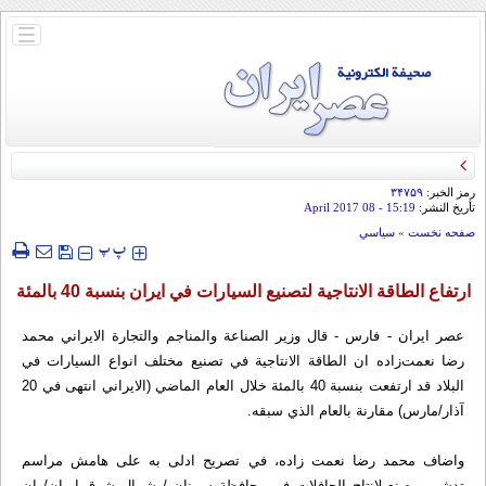
باز
و
بسته
کردن
منو
رمز الخبر:
۳۴۷۵۹
تأريخ النشر:
15:19
- 08 April 2017
صفحه نخست
»
سياسي
‍‍‍ پ
پ
ارتفاع الطاقة الانتاجية لتصنيع السيارات في ايران بنسبة 40 بالمئة
عصر ايران - فارس - قال وزير الصناعة والمناجم والتجارة الايراني محمد
رضا نعمت‌زاده ان الطاقة الانتاجية في تصنيع مختلف انواع السيارات في
البلاد قد ارتفعت بنسبة 40 بالمئة خلال العام الماضي (الايراني انتهى في 20
آذار/مارس) مقارنة بالعام الذي سبقه.
واضاف محمد رضا نعمت‌ زاده، في تصريح ادلى به على هامش مراسم
تدشين مصنع لانتاج الحافلات في محافظة سمنان / شمال شرق ايران/ ان