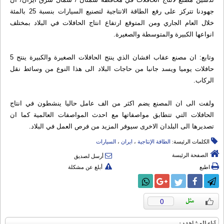
جهودنا تتركز على رفع الطاقة الانتاجية لتصنيع السيارات بنسبة 25 بالمئة
خلال العام الجاري ومن المتوقع ارتفاع انتاج الحافلات في البلاد بمختلف
انواعها الكبيرة والمتوسطة والصغيرة.
وتابع: ان مصنع عقاب افشان الذي ينتج الحافلات الصغيرة والكبيرة ينتج 5
حافلات يوميا ويسد جانبا من حاجات البلاد الى هذا النوع من وسائط نقل
الركاب.
ولفت الى ان المصنع يضم اكثر من الف عامل حاليا ينشطون في انتاج
الحافلات التي تتطابق مواصفاتها مع احدث المواصفات العالمية كما ان
تصديرها الى البلدان الاخرى سيوفر المزيد من فرص العمل في البلاد.
الكلمات الرئيسة:
الطاقة الإنتاجیة
،
ایران
،
السیارات
الصفحة الرئيسة
أرسل لصديق
اطبع
أبلغ عن مشكلة
0
آراء المشاهدين