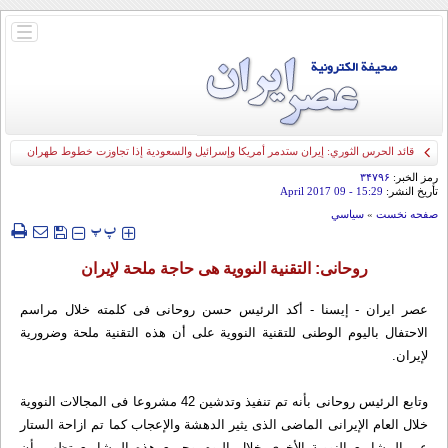
باز
و
بسته
کردن
منو
قائد الحرس الثوري: إيران ستدمر أمريكا وإسرائيل والسعودية إذا تجاوزت خطوط طهران
الحمراء
رمز الخبر:
۳۴۷۹۶
تأريخ النشر:
15:29
- 09 April 2017
صفحه نخست
»
سياسي
‍‍‍ پ
پ
روحانی: التقنیة النوویة هی حاجة ملحة لإیران
عصر ايران - إيسنا - أکد الرئیس حسن روحانی فی کلمته خلال مراسم
الاحتفال بالیوم الوطنی للتقنیة النوویة علی أن هذه التقنیة ملحة وضروریة
لإیران.
وتابع الرئیس روحانی بأنه تم تنفیذ وتدشین 42 مشروعا فی المجالات النوویة
خلال العام الإیرانی الماضی الذی یثیر الدهشة والإعجاب کما تم ازاحة الستار
عن المشاریع النوویة الأخری خلال الیوم وجمیع هذه المشاریع تظهر بأن