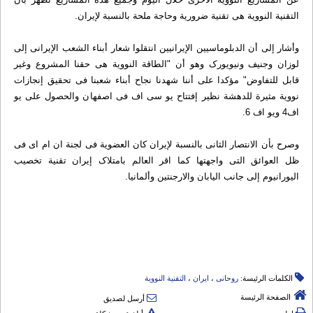
التقنیة النوویة هی تقنیة ضروریة وحاجة ملحة بالنسبة لإیران.
وأشار إلی أن الدبلوماسیین الإیرانیین انتقلوا شعار أبناء الشعب الإیرانی إلی
لوزان وجنیف ونیویورک وهو أن "الطاقة النوویة هی حقنا المشروع وغیر
قابل للتفاوض" مؤکدا علی أننا شهدنا نجاح أبناء شعبنا فی تحقیق إنجازات
نوویة مثیرة للدهشة نظیر إفتتاح یو سی اف فی اصفهان والحصول علی یو
اف4 ویو اف 6.
وصرح بأن الانتصار الثانی بالنسبة لإیران کان العضویة فی لجنة ان ام ای فی
ظل العوائق التی واجهتها کما اقر العالم بامتلاک إیران تقنیة تخصیب
الیورانیوم إلی جانب الیابان والارجنتین وألمانیا.
الكلمات الرئيسة:
روحانی
،
ایران
،
التقنیة النوویة
الصفحة الرئيسة
أرسل لصديق