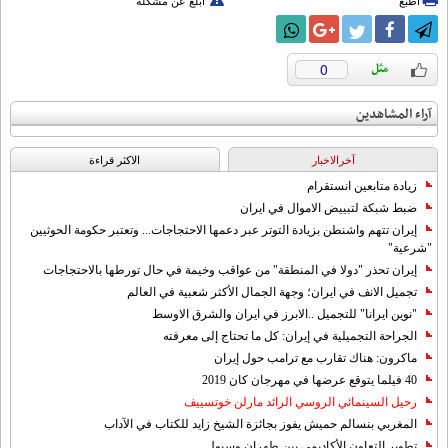
اطبع
أبلغ عن مشكلة
0
آراء المشاهدين
آخرالاخبار
الاکثر قراءة
زيادة متابعين انستقرام
ضبط شبكة لتبييض الاموال في ايران
إيران تتهم واشنطن بزيادة التوتر عبر دعمها الاحتجاجات... وتعتبر حكومة الحوثيين
"شرعية"
إيران تحذر "دولا في المنطقة" من عواقب وخيمة في حال تورطها بالاحتجاجات
تجميل الانف في ايران؛ وجهة الجمال الأكثر شعبية في العالم
"نوين ايرانا" للتجميل ..الابرز في ايران والشرق الاوسط
الجراحة التجميلية في إيران: كل ما تحتاج إلى معرفته
ماكرون: هناك تقارب مع ترامب حول إيران
40 فيلما يتوقع عرضها في مهرجان كان 2019
رحيل السينمائي الروسي الرائد مارلن خوتسييف
المغربي بنسالم حميش يفوز بجائزة الشيخ زايد للكتاب في الآداب
تطوير التعاون الأكاديمي بين طهران وسيول