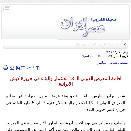
باز
و
بسته
کردن
منو
رمز الخبر:
۳۴۸۱۳
تأريخ النشر:
13:30
- 10 April 2017
صفحه نخست
»
سياسي
‍‍‍ پ
پ
اقامة المعرض الدولي الـ 13 للاعمار والبناء في جزيرة كيش
الايرانية
عصر ايران - فارس - اعلن عضو هيئة غرفة التعاون الايرانية عن تنظيم
المعرض الدولي الـ 13 للاعمار والبناء خلال فترة 2 الى 5 مايو القادم في
جزيرة كيش جنوبي البلاد.
وأضاف محمد كريمي يوم الاحد، أن غرفة التعاون الايرانية سترعى المعرض
للعام الخامس على التوالي والذي يعد من أكبر المعارض التخصصية على