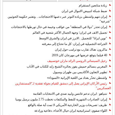
زيادة متابعين انستقرام
ضبط شبكة لتبييض الاموال في ايران
إيران تتهم واشنطن بزيادة التوتر عبر دعمها الاحتجاجات... وتعتبر حكومة الحوثيين
"شرعية"
إيران تحذر "دولا في المنطقة" من عواقب وخيمة في حال تورطها بالاحتجاجات
تجميل الانف في ايران؛ وجهة الجمال الأكثر شعبية في العالم
"نوين ايرانا" للتجميل ..الابرز في ايران والشرق الاوسط
الجراحة التجميلية في إيران: كل ما تحتاج إلى معرفته
ماكرون: هناك تقارب مع ترامب حول إيران
40 فيلما يتوقع عرضها في مهرجان كان 2019
رحيل السينمائي الروسي الرائد مارلن خوتسييف
المغربي بنسالم حميش يفوز بجائزة الشيخ زايد للكتاب في الآداب
تطوير التعاون الأكاديمي بين طهران وسيول
واشنطن تحذّر بغداد من اللعبة الإيرانية «السوداء»
رئيس الأركان الإيراني يصل إلى دمشق للقيام بجولة تفقدية لـ"المستشارين
العسكريين"
نتنياهو : ايران تدعم غانتس ولبيد ضدي في الانتخابات القادمة
إيران: الصادرات الشهریة للنفط والمكثفات تخطت 2.75 مليون برميل يوميا
ظريف: تصريحات وزير الخارجية الأمريكي لا تمت أية صلة بالواقع
اللواء صفوي: استراتيجية ايران حيال الأعداء، دفاعية ورادعة