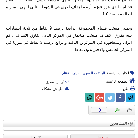
فيتنام ، الذي عزز فوزه بأربعة اهداف اخرى في الشوط الثاني لينهي المباراة
لصالحه بنتيجة 6-1.
وتصدر منتخب فيتنام المجموعة الرابعة برصيد 9 نقاط من ثلاثة انتصارات
يليه بفارق الاهداف منتخب ميانمار في المركز الثاني بفارق الاهداف ، ثم
ايران وسنغافورة في المركزين الثالث والرابع برصيد 3 نقاط ثم سوريا في
المركز الخامس والاخير بدون نقاط.
الكلمات الرئيسة:
المنتخب النسوی
،
ایران
،
فیتنام
الصفحة الرئيسة
أرسل لصديق
اطبع
أبلغ عن مشكلة
0
آراء المشاهدين
آخرالاخبار
الاکثر قراءة