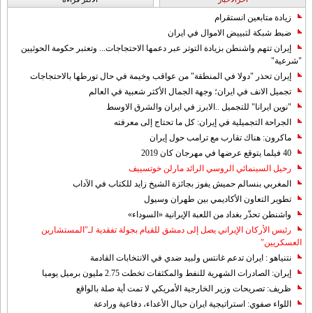
زيادة متابعين انستقرام
ضبط شبكة لتبييض الاموال في ايران
إيران تتهم واشنطن بزيادة التوتر عبر دعمها الاحتجاجات... وتعتبر حكومة الحوثيين
"شرعية"
إيران تحذر "دولا في المنطقة" من عواقب وخيمة في حال تورطها بالاحتجاجات
تجميل الانف في ايران؛ وجهة الجمال الأكثر شعبية في العالم
"نوين ايرانا" للتجميل ..الابرز في ايران والشرق الاوسط
الجراحة التجميلية في إيران: كل ما تحتاج إلى معرفته
ماكرون: هناك تقارب مع ترامب حول إيران
40 فيلما يتوقع عرضها في مهرجان كان 2019
رحيل السينمائي الروسي الرائد مارلن خوتسييف
المغربي بنسالم حميش يفوز بجائزة الشيخ زايد للكتاب في الآداب
تطوير التعاون الأكاديمي بين طهران وسيول
واشنطن تحذّر بغداد من اللعبة الإيرانية «السوداء»
رئيس الأركان الإيراني يصل إلى دمشق للقيام بجولة تفقدية لـ"المستشارين
العسكريين"
نتنياهو : ايران تدعم غانتس ولبيد ضدي في الانتخابات القادمة
إيران: الصادرات الشهریة للنفط والمكثفات تخطت 2.75 مليون برميل يوميا
ظريف: تصريحات وزير الخارجية الأمريكي لا تمت أية صلة بالواقع
اللواء صفوي: استراتيجية ايران حيال الأعداء، دفاعية ورادعة