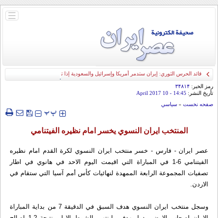
باز
و
بسته
کردن
منو
قائد الحرس الثوري: إيران ستدمر أمريكا وإسرائيل والسعودية إذا تجاوزت خطوط طهران
الحمراء
رمز الخبر:
۳۴۸۱۴
تأريخ النشر:
14:45
- 10 April 2017
صفحه نخست
»
سياسي
‍‍‍ پ
پ
المنتخب ايران النسوي يخسر امام نظيره الفيتنامي
عصر ايران - فارس - خسر منتخب ايران النسوي لكرة القدم امام نظيره
الفيتنامي 6-1 في المباراة التي اقيمت اليوم الاحد في هانوي في اطار
تصفيات المجموعة الرابعة الممهدة لنهائيات كأس أمم آسيا التي ستقام في
الاردن.
وسجل منتخب ايران النسوي هدف السبق في الدقيقة 7 من بداية المباراة
الا ان اصحاب الارض ردوا بهدفين لينتهي الشوط الاول بنتيجة 2-1 لصالح