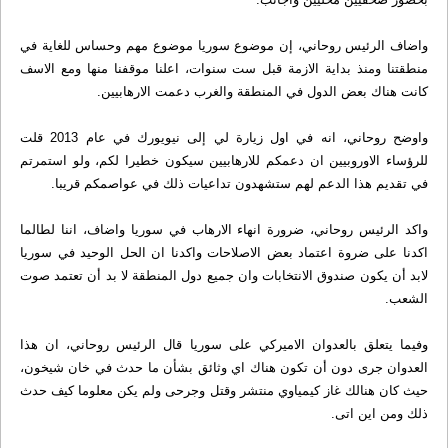
واضاف الرئيس روحاني، إن موضوع سوريا موضوع مهم وحساس للغاية في
منطقتنا ومنذ بداية الازمة قبل ست سنوات، اعلنا موقفنا منها ومع الاسف
كانت هناك بعض الدول في المنطقة والغرب دعمت الارهابيين.
واوضح روحاني، انه في اول زيارة لي إلى نيويورك في عام 2013 قلت
للرؤساء الاوروبيين ان دعمكم للارهابيين سيكون خطيرا لكم، ولو استمرتم
في تقديم هذا الدعم لهم ستشهدون تداعيات ذلك في عواصمكم قريبا.
واكد الرئيس روحاني، ضرورة انهاء الارهاب في سوريا واضاف، اننا لطالما
اكدنا على ضروة اعتماد بعض الاصلاحات واكدنا ان الحل الوحيد في سوريا
لابد أن يكون صندوق الانتخابات وان جميع دول المنطقة لا بد أن تعتمد صوت
الشعب.
وفيما يتعلق بالعدوان الاميركي على سوريا قال الرئيس روحاني، ان هذا
العدوان جرى دون أن تكون هناك اي وثائق بشأن ما حدث في خان شيخون،
حيث كان هنالك غاز كيمياوي منتشر وقتل وجرحى ولم يكن معلوما كيف حدث
ذلك ومن اين اتى.