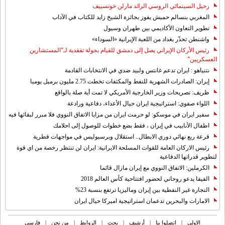
رحيل السينمائي الروسي الرائد مارلن خوتسييف
المغربي بنسالم حميش يفوز بجائزة الشيخ زايد للكتاب في الآداب
تطوير التعاون الأكاديمي بين طهران وسيول
واشنطن تحذّر بغداد من اللعبة الإيرانية «السوداء»
رئيس الأركان الإيراني يصل إلى دمشق للقيام بجولة تفقدية لـ"المستشارين
العسكريين"
نتنياهو : ايران تدعم غانتس ولبيد ضدي في الانتخابات القادمة
إيران: الصادرات الشهریة للنفط والمكثفات تخطت 2.75 مليون برميل يوميا
ظريف: تصريحات وزير الخارجية الأمريكي لا تمت أية صلة بالواقع
اللواء صفوي: استراتيجية ايران حيال الأعداء، دفاعية ورادعة
سفير ايران في موسكو: لو حرمت ايران من مزايا الاتفاق النووي فلا مبرر لبقائها فيه
اطفال الأنابيب في إيران ، فقط بضع خطوات للوصول إلى احلامك
قرعة ربع نهائي دوري الابطال.. استقلال وبرسبوليس في مواجهات قطرية
رئيس الاركان العامة للقوات المسلحة الايرانية: ايران لن تنتظر رخصة من اي قوة
لتطوير قدراتها الدفاعية
الكرملين: الاتفاق النووي مع إيران مازال قائما
الفيفا يدعو روحاني لحضور افتتاحية كأس العالم 2018
التجارة غیر النفطیة بین إیران ومالیزیا ترتفع بنسبة 23%
الامارات والبحرين تدعمان استراتيجية اميركا حيال ايران
الاولی
|
اتصلوا بنا
|
أرشیف
|
بحث
|
الروابط
|
من نحن
|
فارسی