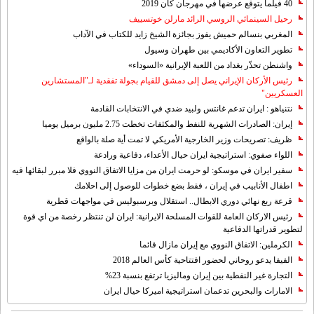
40 فيلما يتوقع عرضها في مهرجان كان 2019
رحيل السينمائي الروسي الرائد مارلن خوتسييف
المغربي بنسالم حميش يفوز بجائزة الشيخ زايد للكتاب في الآداب
تطوير التعاون الأكاديمي بين طهران وسيول
واشنطن تحذّر بغداد من اللعبة الإيرانية «السوداء»
رئيس الأركان الإيراني يصل إلى دمشق للقيام بجولة تفقدية لـ"المستشارين
العسكريين"
نتنياهو : ايران تدعم غانتس ولبيد ضدي في الانتخابات القادمة
إيران: الصادرات الشهریة للنفط والمكثفات تخطت 2.75 مليون برميل يوميا
ظريف: تصريحات وزير الخارجية الأمريكي لا تمت أية صلة بالواقع
اللواء صفوي: استراتيجية ايران حيال الأعداء، دفاعية ورادعة
سفير ايران في موسكو: لو حرمت ايران من مزايا الاتفاق النووي فلا مبرر لبقائها فيه
اطفال الأنابيب في إيران ، فقط بضع خطوات للوصول إلى احلامك
قرعة ربع نهائي دوري الابطال.. استقلال وبرسبوليس في مواجهات قطرية
رئيس الاركان العامة للقوات المسلحة الايرانية: ايران لن تنتظر رخصة من اي قوة
لتطوير قدراتها الدفاعية
الكرملين: الاتفاق النووي مع إيران مازال قائما
الفيفا يدعو روحاني لحضور افتتاحية كأس العالم 2018
التجارة غیر النفطیة بین إیران ومالیزیا ترتفع بنسبة 23%
الامارات والبحرين تدعمان استراتيجية اميركا حيال ايران