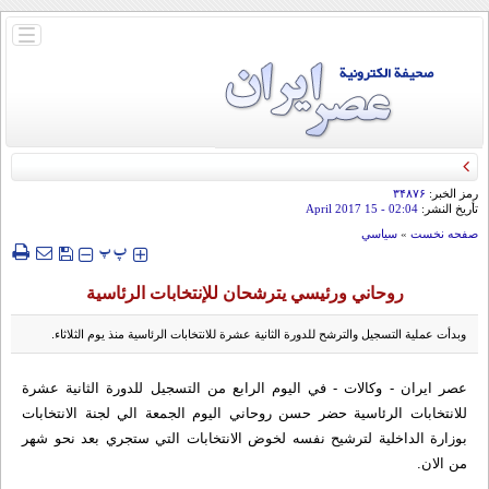
باز
و
بسته
کردن
منو
رمز الخبر:
۳۴۸۷۶
تأريخ النشر:
02:04
- 15 April 2017
صفحه نخست
»
سياسي
‍‍‍ پ
پ
روحاني ورئيسي يترشحان للإنتخابات الرئاسية
وبدأت عملية التسجيل والترشح للدورة الثانية عشرة للانتخابات الرئاسية منذ يوم الثلاثاء.
عصر ايران - وكالات - في اليوم الرابع من التسجيل للدورة الثانية عشرة
للانتخابات الرئاسية حضر حسن روحاني اليوم الجمعة الي لجنة الانتخابات
بوزارة الداخلية لترشيح نفسه لخوض الانتخابات التي ستجري بعد نحو شهر
من الان.