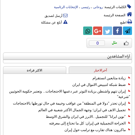
الكلمات الرئيسة:
روحانی
،
رئیسی
،
الإنتخابات الرئاسیة
الصفحة الرئيسة
أرسل لصديق
اطبع
أبلغ عن مشكلة
0
آراء المشاهدين
آخرالاخبار
الاکثر قراءة
زيادة متابعين انستقرام
ضبط شبكة لتبييض الاموال في ايران
إيران تتهم واشنطن بزيادة التوتر عبر دعمها الاحتجاجات... وتعتبر حكومة الحوثيين
"شرعية"
إيران تحذر "دولا في المنطقة" من عواقب وخيمة في حال تورطها بالاحتجاجات
تجميل الانف في ايران؛ وجهة الجمال الأكثر شعبية في العالم
"نوين ايرانا" للتجميل ..الابرز في ايران والشرق الاوسط
الجراحة التجميلية في إيران: كل ما تحتاج إلى معرفته
ماكرون: هناك تقارب مع ترامب حول إيران