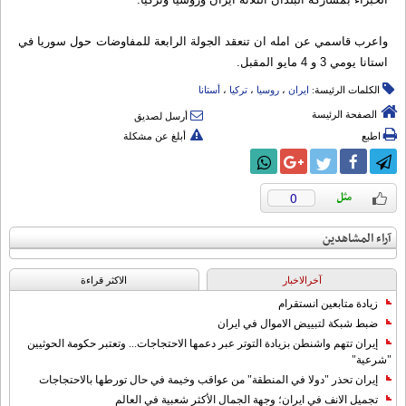
واعرب قاسمي عن امله ان تنعقد الجولة الرابعة للمفاوضات حول سوريا في
استانا يومي 3 و 4 مايو المقبل.
الكلمات الرئيسة:
ایران
،
روسیا
،
ترکیا
،
أستانا
الصفحة الرئيسة
أرسل لصديق
اطبع
أبلغ عن مشكلة
0
آراء المشاهدين
آخرالاخبار
الاکثر قراءة
زيادة متابعين انستقرام
ضبط شبكة لتبييض الاموال في ايران
إيران تتهم واشنطن بزيادة التوتر عبر دعمها الاحتجاجات... وتعتبر حكومة الحوثيين
"شرعية"
إيران تحذر "دولا في المنطقة" من عواقب وخيمة في حال تورطها بالاحتجاجات
تجميل الانف في ايران؛ وجهة الجمال الأكثر شعبية في العالم