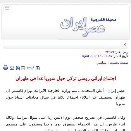
باز
و
بسته
کردن
منو
رمز الخبر:
۳۴۹۵۹
تأريخ النشر:
14:35
- 17 April 2017
صفحه نخست
»
سياسي
‍‍‍ پ
پ
اجتماع ايراني روسي تركي حول سوريا غدا في طهران
عصر إيران - أعلن المتحدث باسم وزارة الخارجية الايرانية بهرام قاسمي ان
طهران تستضيف غدا الثلاثاء اجتماعا ثلاثيا في سياق محادثات استانا حول
سوريا.
وقال قاسمي، في تصريح صحفي يوم الاثنين ردا على سؤال مراسل وكالة
انباء فارس، ان هذا الاجتماع يستغرق يوما واحدا وسيكون على مستوى
الخبراء بمشاركة البلدان الثلاثة ايران وروسيا وتركيا.