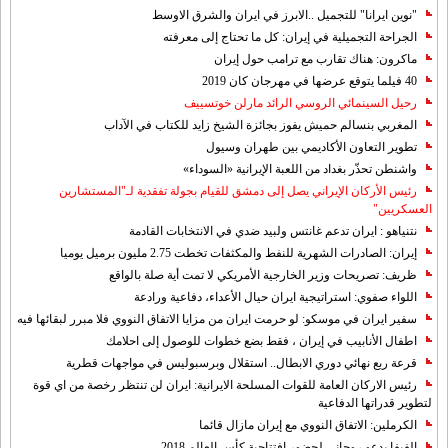
"نوين ايرانا" للتجميل ..الابرز في ايران والشرق الاوسط
الجراحة التجميلية في إيران: كل ما تحتاج إلى معرفته
ماكرون: هناك تقارب مع ترامب حول إيران
40 فيلما يتوقع عرضها في مهرجان كان 2019
رحيل السينمائي الروسي الرائد مارلن خوتسييف
المغربي بنسالم حميش يفوز بجائزة الشيخ زايد للكتاب في الآداب
تطوير التعاون الأكاديمي بين طهران وسيول
واشنطن تحذّر بغداد من اللعبة الإيرانية «السوداء»
رئيس الأركان الإيراني يصل إلى دمشق للقيام بجولة تفقدية لـ"المستشارين
العسكريين"
نتنياهو : ايران تدعم غانتس ولبيد ضدي في الانتخابات القادمة
إيران: الصادرات الشهریة للنفط والمكثفات تخطت 2.75 مليون برميل يوميا
ظريف: تصريحات وزير الخارجية الأمريكي لا تمت أية صلة بالواقع
اللواء صفوي: استراتيجية ايران حيال الأعداء، دفاعية ورادعة
سفير ايران في موسكو: لو حرمت ايران من مزايا الاتفاق النووي فلا مبرر لبقائها فيه
اطفال الأنابيب في إيران ، فقط بضع خطوات للوصول إلى احلامك
قرعة ربع نهائي دوري الابطال.. استقلال وبرسبوليس في مواجهات قطرية
رئيس الاركان العامة للقوات المسلحة الايرانية: ايران لن تنتظر رخصة من اي قوة
لتطوير قدراتها الدفاعية
الكرملين: الاتفاق النووي مع إيران مازال قائما
الفيفا يدعو روحاني لحضور افتتاحية كأس العالم 2018