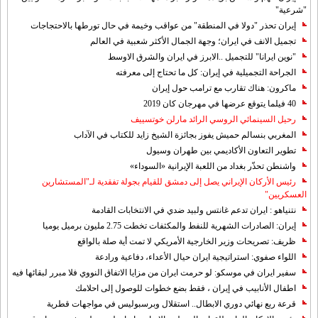
"شرعية"
إيران تحذر "دولا في المنطقة" من عواقب وخيمة في حال تورطها بالاحتجاجات
تجميل الانف في ايران؛ وجهة الجمال الأكثر شعبية في العالم
"نوين ايرانا" للتجميل ..الابرز في ايران والشرق الاوسط
الجراحة التجميلية في إيران: كل ما تحتاج إلى معرفته
ماكرون: هناك تقارب مع ترامب حول إيران
40 فيلما يتوقع عرضها في مهرجان كان 2019
رحيل السينمائي الروسي الرائد مارلن خوتسييف
المغربي بنسالم حميش يفوز بجائزة الشيخ زايد للكتاب في الآداب
تطوير التعاون الأكاديمي بين طهران وسيول
واشنطن تحذّر بغداد من اللعبة الإيرانية «السوداء»
رئيس الأركان الإيراني يصل إلى دمشق للقيام بجولة تفقدية لـ"المستشارين
العسكريين"
نتنياهو : ايران تدعم غانتس ولبيد ضدي في الانتخابات القادمة
إيران: الصادرات الشهریة للنفط والمكثفات تخطت 2.75 مليون برميل يوميا
ظريف: تصريحات وزير الخارجية الأمريكي لا تمت أية صلة بالواقع
اللواء صفوي: استراتيجية ايران حيال الأعداء، دفاعية ورادعة
سفير ايران في موسكو: لو حرمت ايران من مزايا الاتفاق النووي فلا مبرر لبقائها فيه
اطفال الأنابيب في إيران ، فقط بضع خطوات للوصول إلى احلامك
قرعة ربع نهائي دوري الابطال.. استقلال وبرسبوليس في مواجهات قطرية