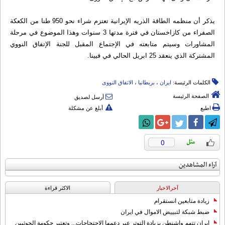
یذکر أن منظمه الطاقة الذریه الإيرانية تعتزم شراء نحو 950 طنا من الکعکة
الصفراء من کازاخستان في فترة مدتها 3 سنوات وهذا الموضوع في مرحلة
المشاورات وسیتم متابعته في الإجتماع المقبل للجنة الإتفاق النووي
المشترکة الذي ینعقد 25 ابریل الحالي في فیینا.
الكلمات الرئيسة:
ایران
،
بریطانیا
،
الاتفاق النووی
الصفحة الرئيسة
أرسل لصديق
اطبع
أبلغ عن مشكلة
0
آراء المشاهدين
آخرالاخبار
الاکثر قراءة
زيادة متابعين انستقرام
ضبط شبكة لتبييض الاموال في ايران
إيران تتهم واشنطن بزيادة التوتر عبر دعمها الاحتجاجات... وتعتبر حكومة الحوثيين