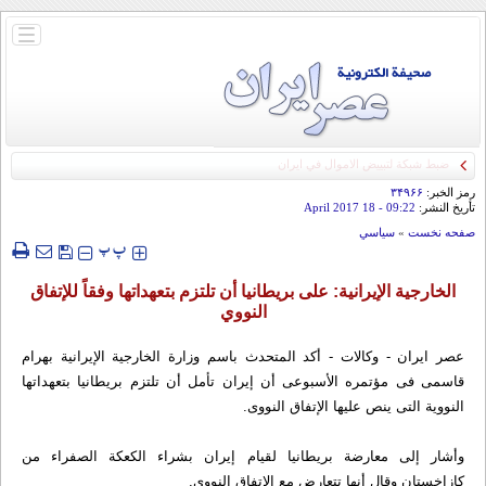
باز
و
بسته
کردن
منو
رمز الخبر:
۳۴۹۶۶
تأريخ النشر:
09:22
- 18 April 2017
صفحه نخست
»
سياسي
‍‍‍ پ
پ
الخارجیة الإیرانیة: علی بریطانیا أن تلتزم بتعهداتها وفقاً للإتفاق
النووي
عصر ايران - وكالات - أکد المتحدث باسم وزارة الخارجیة الإيرانية بهرام
قاسمی فی مؤتمره الأسبوعی أن إيران تأمل أن تلتزم بریطانیا بتعهداتها
النوویة التی ینص علیها الإتفاق النووی.
وأشار إلی معارضة بریطانیا لقیام إیران بشراء الکعکة الصفراء من
کازاخستان وقال أنها تتعارض مع الإتفاق النووی.