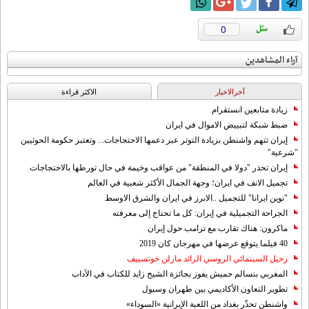
0
آراء المشاهدين
آخرالاخبار
الاکثر قراءة
زيادة متابعين انستقرام
ضبط شبكة لتبييض الاموال في ايران
إيران تتهم واشنطن بزيادة التوتر عبر دعمها الاحتجاجات... وتعتبر حكومة الحوثيين
"شرعية"
إيران تحذر "دولا في المنطقة" من عواقب وخيمة في حال تورطها بالاحتجاجات
تجميل الانف في ايران؛ وجهة الجمال الأكثر شعبية في العالم
"نوين ايرانا" للتجميل ..الابرز في ايران والشرق الاوسط
الجراحة التجميلية في إيران: كل ما تحتاج إلى معرفته
ماكرون: هناك تقارب مع ترامب حول إيران
40 فيلما يتوقع عرضها في مهرجان كان 2019
رحيل السينمائي الروسي الرائد مارلن خوتسييف
المغربي بنسالم حميش يفوز بجائزة الشيخ زايد للكتاب في الآداب
تطوير التعاون الأكاديمي بين طهران وسيول
واشنطن تحذّر بغداد من اللعبة الإيرانية «السوداء»