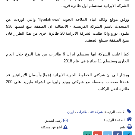
الشركة الايرانية ستتسلم اول طائرة قريبا.
ووفق موقع وكالة انباء الملاحة الجوية 'flyorbitnews' والتي اوردت عن
المتحدث باسم الشركة الفرنسية - الايطالية ان الصفقة تبلغ قيمتها 536
مليون يورو واذا طلبت الشركة الايرانية 20 طائرة اخرى من هذا الطراز فان
مبلغ الصفقة سيبلغ الضعف.
كما اعلنت الشركة انها ستسلم ايران 9 طائرات من هذا النوع خلال العام
الجاري وستسلم 11 طائرة في عام 2018.
ويشار الى ان شركتي الخطوط الجوية الايرانية (هما) وآسمان الايرانيتين قد
عقدتا صفقات منفصلة مع شركتي بوينغ وايرباص لشراء مايزيد على 200
طائرة لنقل الركاب.
الكلمات الرئيسة:
شرکة atr
،
طائرات
،
ایران
الصفحة الرئيسة
أرسل لصديق
اطبع
أبلغ عن مشكلة