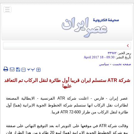
باز
و
بسته
کردن
منو
رمز الخبر:
۳۴۹۷۲
تأريخ النشر:
09:30
- 18 April 2017
صفحه نخست
»
سياسي
‍‍‍ پ
پ
شركة ATR ستسلم ايران قريبا أول طائرة لنقل الركاب تم التعاقد
عليها
عصر إيران - فارس - اعلنت شركة ATR الفرنسية - الايطالية المصنعة
لطائرات نقل الركاب انها ستسلم شركة الخطوط الجوية الايرانية (هما) أول
طائرة لنقل الركاب من طراز ATR 72-600 قريبا.
وقالت شركة ATR في موقعها على التويتر انه بعد التوقيع النهائي على صفقة
بيع شركة الخطوط الجوية الايرانية (هما) لبيع 20 طائرة من هذا الطراز فان