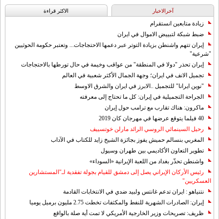
آخرالاخبار
الاکثر قراءة
زيادة متابعين انستقرام
ضبط شبكة لتبييض الاموال في ايران
إيران تتهم واشنطن بزيادة التوتر عبر دعمها الاحتجاجات... وتعتبر حكومة الحوثيين
"شرعية"
إيران تحذر "دولا في المنطقة" من عواقب وخيمة في حال تورطها بالاحتجاجات
تجميل الانف في ايران؛ وجهة الجمال الأكثر شعبية في العالم
"نوين ايرانا" للتجميل ..الابرز في ايران والشرق الاوسط
الجراحة التجميلية في إيران: كل ما تحتاج إلى معرفته
ماكرون: هناك تقارب مع ترامب حول إيران
40 فيلما يتوقع عرضها في مهرجان كان 2019
رحيل السينمائي الروسي الرائد مارلن خوتسييف
المغربي بنسالم حميش يفوز بجائزة الشيخ زايد للكتاب في الآداب
تطوير التعاون الأكاديمي بين طهران وسيول
واشنطن تحذّر بغداد من اللعبة الإيرانية «السوداء»
رئيس الأركان الإيراني يصل إلى دمشق للقيام بجولة تفقدية لـ"المستشارين
العسكريين"
نتنياهو : ايران تدعم غانتس ولبيد ضدي في الانتخابات القادمة
إيران: الصادرات الشهریة للنفط والمكثفات تخطت 2.75 مليون برميل يوميا
ظريف: تصريحات وزير الخارجية الأمريكي لا تمت أية صلة بالواقع