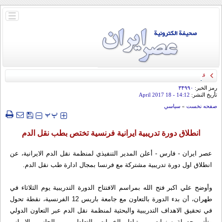
باز
و
بسته
کردن
منو
قائد الحرس الثوري: إيران ستدمر أمريكا وإسرائيل والسعودية إذا تجاوزت خطوط طهران
الحمراء
رمز الخبر:
۳۴۹۹۰
تأريخ النشر:
14:12
- 18 April 2017
صفحه نخست
»
سياسي
‍‍‍ پ
پ
انطلاق دورة تدريبية ايرانية فرنسية تختص بطب نقل الدم
عصر ايران - فارس - أعلن المدير التنفيذي لمنظمة نقل الدم الايرانية، عن
انطلاق اول دورة تدريبية مشتركة مع فرنسا بمجال ادارة طب نقل الدم.
وأوضح علي اكبر فتح الله بمراسم الافتتاح الدورة التدريبية يوم الثلاثاء في
طهران، أن بدء الدورة بالتعاون مع جامعة باريس 12 الفرنسية، نقطة تحول
في تحقيق الاهداف التدريبية والبحثية لمنظمة نقل الدم عبر التعاون الدولي
وتأتي حصيلة سنوات من تبادل الخبرات والتعاطي بين الجانبين الايراني