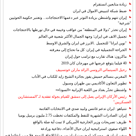
زيادة متابعين انستقرام
ضبط شبكة لتبييض الاموال في ايران
إيران تتهم واشنطن بزيادة التوتر عبر دعمها الاحتجاجات... وتعتبر حكومة الحوثيين
"شرعية"
إيران تحذر "دولا في المنطقة" من عواقب وخيمة في حال تورطها بالاحتجاجات
تجميل الانف في ايران؛ وجهة الجمال الأكثر شعبية في العالم
"نوين ايرانا" للتجميل ..الابرز في ايران والشرق الاوسط
الجراحة التجميلية في إيران: كل ما تحتاج إلى معرفته
ماكرون: هناك تقارب مع ترامب حول إيران
40 فيلما يتوقع عرضها في مهرجان كان 2019
رحيل السينمائي الروسي الرائد مارلن خوتسييف
المغربي بنسالم حميش يفوز بجائزة الشيخ زايد للكتاب في الآداب
تطوير التعاون الأكاديمي بين طهران وسيول
واشنطن تحذّر بغداد من اللعبة الإيرانية «السوداء»
رئيس الأركان الإيراني يصل إلى دمشق للقيام بجولة تفقدية لـ"المستشارين
العسكريين"
نتنياهو : ايران تدعم غانتس ولبيد ضدي في الانتخابات القادمة
إيران: الصادرات الشهریة للنفط والمكثفات تخطت 2.75 مليون برميل يوميا
ظريف: تصريحات وزير الخارجية الأمريكي لا تمت أية صلة بالواقع
اللواء صفوي: استراتيجية ايران حيال الأعداء، دفاعية ورادعة
سفير ايران في موسكو: لو حرمت ايران من مزايا الاتفاق النووي فلا مبرر لبقائها فيه