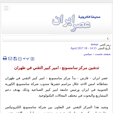
باز
و
بسته
کردن
منو
رمز الخبر:
۳۴۹۹۲
تأريخ النشر:
14:15
- 18 April 2017
صفحه نخست
»
سياسي
‍‍‍ پ
پ
تدشين مركز سامسونغ - امير كبير التقني في طهران
عصر ايران - فارس - بدأ مركز سامسونغ - امير كبير التقني في طهران
نشاطاته امس الاحد خلال مراسم حضرها مندوب شركة سامسونغ الكورية
الجنوبية في ايران ورئيس جامعة امير كبير الصناعية وذلك بهدف دعم
المشاريع والبحوث في مختلف المجالات التكنولوجية.
وشيد هذا المركز التقني عبر التعاون بين شركة سامسونغ الكترونيكس
وجامعة امير كبير في طهران حيث تم تدشينه رسميا امس الاحد بحضور