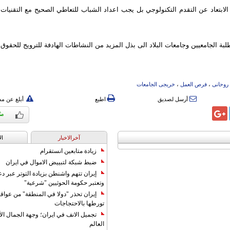
ي الابتعاد عن التقدم التكنولوجي بل يجب اعداد الشباب للتعاطي الصحيح مع التقنيات ا
لبة الجامعيين وجامعات البلاد الى بذل المزيد من النشاطات الهادفة للترويج للحقوق ا
روحانی
،
فرص العمل
،
خریجی الجامعات
أرسل لصديق
اطبع
أبلغ عن م
آخرالاخبار
ال
زيادة متابعين انستقرام
ضبط شبكة لتبييض الاموال في ايران
إيران تتهم واشنطن بزيادة التوتر عبر دع
وتعتبر حكومة الحوثيين "شرعية"
إيران تحذر "دولا في المنطقة" من عوا
تورطها بالاحتجاجات
تجميل الانف في ايران؛ وجهة الجمال ال
العالم