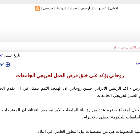
الاولی
اتصلوا بنا
أرشیف
بحث
الروابط
فارسی
|
|
|
|
|
|
تأريخ النشر:
57
‍‍‍ پ
ي
روحاني يؤكد على خلق فرص العمل لخريجي الجامعات
رس - اكد الرئيس الايراني حسن روحاني ان الهدف الاهم يتمثل في ان يقدم الج
لعمل لخريجي الجامعات.
خلال اجتماع حضره عدد من رؤساء الجامعات الايرانية يوم الثلاثاء، ان المقترحات وا
لجامعات للحكومة تحظى بالاحترام.
ية المعلومات هي من مقتضيات نيل التطور العلمي في البلاد.