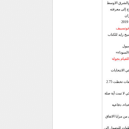
ن والشرق الاوسط
ج إلى معرفته
ان
 خوتسييف
خ زايد للكتاب
سيول
«السوداء»
لقيام بجولة
ي الانتخابات
إيران: الصادرات الشهریة للنفط والمكثفات تخطت 2.75
 لا تمت أية صلة
داء، دفاعية
ن مزايا الاتفاق
طوات للوصول إلى