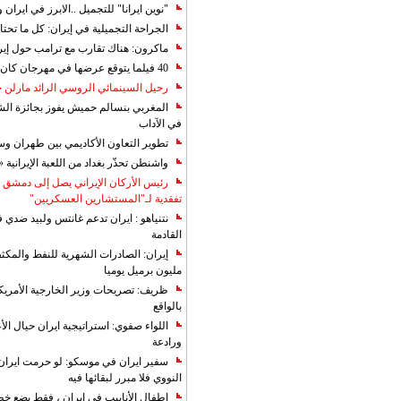
"نوين ايرانا" للتجميل ..الابرز في ايرا
الجراحة التجميلية في إيران: كل ما تحتا
ماكرون: هناك تقارب مع ترامب حول إير
40 فيلما يتوقع عرضها في مهرجان كان 2019
رحيل السينمائي الروسي الرائد مارلن
المغربي بنسالم حميش يفوز بجائزة الشي
في الآداب
تطوير التعاون الأكاديمي بين طهران و
واشنطن تحذّر بغداد من اللعبة الإيرانية 
رئيس الأركان الإيراني يصل إلى دمشق ل
تفقدية لـ"المستشارين العسكريين"
نتنياهو : ايران تدعم غانتس ولبيد ضدي ف
القادمة
مليون برميل يوميا
ظريف: تصريحات وزير الخارجية الأمريكي
بالواقع
اللواء صفوي: استراتيجية ايران حيال الأع
ورادعة
سفير ايران في موسكو: لو حرمت ايران م
النووي فلا مبرر لبقائها فيه
اطفال الأنابيب في إيران ، فقط بضع خ