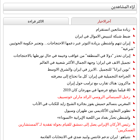
آراء المشاهدين
آخرالاخبار
الاکثر قراءة
زيادة متابعين انستقرام
ضبط شبكة لتبييض الاموال في ايران
إيران تتهم واشنطن بزيادة التوتر عبر دعمها الاحتجاجات... وتعتبر حكومة الحوثيين
"شرعية"
إيران تحذر "دولا في المنطقة" من عواقب وخيمة في حال تورطها بالاحتجاجات
تجميل الانف في ايران؛ وجهة الجمال الأكثر شعبية في العالم
"نوين ايرانا" للتجميل ..الابرز في ايران والشرق الاوسط
الجراحة التجميلية في إيران: كل ما تحتاج إلى معرفته
ماكرون: هناك تقارب مع ترامب حول إيران
40 فيلما يتوقع عرضها في مهرجان كان 2019
رحيل السينمائي الروسي الرائد مارلن خوتسييف
المغربي بنسالم حميش يفوز بجائزة الشيخ زايد للكتاب في الآداب
تطوير التعاون الأكاديمي بين طهران وسيول
واشنطن تحذّر بغداد من اللعبة الإيرانية «السوداء»
رئيس الأركان الإيراني يصل إلى دمشق للقيام بجولة تفقدية لـ"المستشارين
العسكريين"
نتنياهو : ايران تدعم غانتس ولبيد ضدي في الانتخابات القادمة