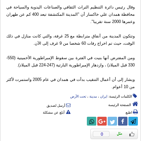
وقال رئيس دائرة التنظيم التراث الثقافي والصناعات اليدوية والسياحة في
محافظة همدان علي خاكسار أن "المدينة المكتشفة تبعد 400 كم عن طهران
وعمرها 2000 سنة تقريبا".
وتتكون المدينة من أنفاق مترابطة مع 25 غرفة، والتي كانت منازل في ذلك
الوقت، حيث تم اخراج رفات 60 شخصا من 9 غرف إلى الآن.
ومن المفترض أنها بنيت في الفترة بين سقوط الإمبراطورية الأخمينية (550-
330 قبل الميلاد) ، وازدهار الإمبراطورية البارثية (247-224 قبل الميلاد).
ويشار إلى أن أعمال التنقيب بدأت في همدان في عام 2005 واستمرت لأكثر
من 10 أعوام.
الكلمات الرئيسة:
ایران
،
مدینة
،
تحت الأرض
الصفحة الرئيسة
أرسل لصديق
اطبع
أبلغ عن مشكلة
0