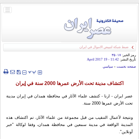
باز
و
بسته
کردن
منو
ضبط شبكة لتبييض الاموال في ايران
رمز الخبر:
۳۵۰۱۷
تأريخ النشر:
11:42
- 19 April 2017
صفحه نخست
»
سياسي
‍‍‍ پ
پ
اكتشاف مدينة تحت الأرض عمرها 2000 سنة في إيران
عصر ايران - ارنا - كتشف علماء الآثار في محافظة همدان في إيران مدينة
تحت الأرض عمرها 2000 سنة.
ونتيجة لأعمال التنقيب من قبل مجموعة من علماء الآثار، تم اكتشاف هذه
المدينة الواقعة في مدينة سمعين في محافظة همدان، وفقا لوكالة "خبر
أونلاين".