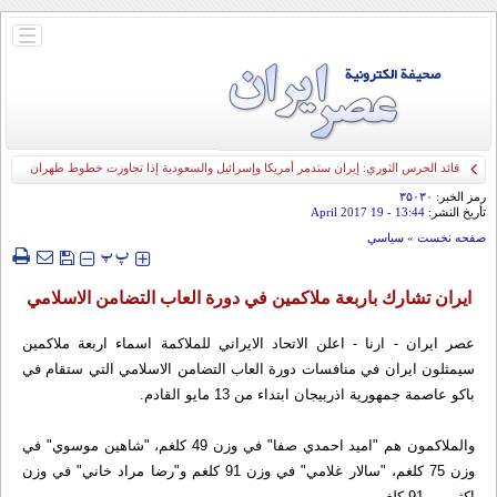
باز
و
بسته
کردن
منو
قائد الحرس الثوري: إيران ستدمر أمريكا وإسرائيل والسعودية إذا تجاوزت خطوط طهران
الحمراء
رمز الخبر:
۳۵۰۳۰
تأريخ النشر:
13:44
- 19 April 2017
صفحه نخست
»
سياسي
‍‍‍ پ
پ
ايران تشارك باربعة ملاكمين في دورة العاب التضامن الاسلامي
عصر ايران - ارنا - اعلن الاتحاد الايراني للملاكمة اسماء اربعة ملاكمين
سيمثلون ايران في منافسات دورة العاب التضامن الاسلامي التي ستقام في
باكو عاصمة جمهورية اذربيجان ابتداء من 13 مايو القادم.
والملاكمون هم "اميد احمدي صفا" في وزن 49 كلغم، "شاهين موسوي" في
وزن 75 كلغم، "سالار غلامي" في وزن 91 كلغم و"رضا مراد خاني" في وزن
اكثر من 91 كلغم.