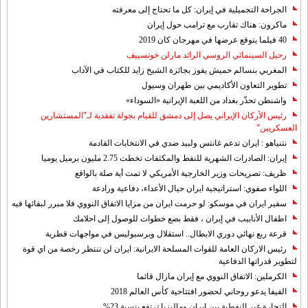
الجراحة التجميلية في إيران: كل ما تحتاج إلى معرفته
ماكرون: هناك تقارب مع ترامب حول إيران
40 فيلما يتوقع عرضها في مهرجان كان 2019
رحيل السينمائي الروسي الرائد مارلن خوتسييف
المغربي بنسالم حميش يفوز بجائزة الشيخ زايد للكتاب في الآداب
تطوير التعاون الأكاديمي بين طهران وسيول
واشنطن تحذّر بغداد من اللعبة الإيرانية «السوداء»
رئيس الأركان الإيراني يصل إلى دمشق للقيام بجولة تفقدية لـ"المستشارين
العسكريين"
نتنياهو : ايران تدعم غانتس ولبيد ضدي في الانتخابات القادمة
إيران: الصادرات الشهریة للنفط والمكثفات تخطت 2.75 مليون برميل يوميا
ظريف: تصريحات وزير الخارجية الأمريكي لا تمت أية صلة بالواقع
اللواء صفوي: استراتيجية ايران حيال الأعداء، دفاعية ورادعة
سفير ايران في موسكو: لو حرمت ايران من مزايا الاتفاق النووي فلا مبرر لبقائها فيه
اطفال الأنابيب في إيران ، فقط بضع خطوات للوصول إلى احلامك
قرعة ربع نهائي دوري الابطال.. استقلال وبرسبوليس في مواجهات قطرية
رئيس الاركان العامة للقوات المسلحة الايرانية: ايران لن تنتظر رخصة من اي قوة
لتطوير قدراتها الدفاعية
الكرملين: الاتفاق النووي مع إيران مازال قائما
الفيفا يدعو روحاني لحضور افتتاحية كأس العالم 2018
التجارة غیر النفطیة بین إیران ومالیزیا ترتفع بنسبة 23%