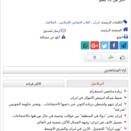
الكلمات الرئيسة:
ایران
،
العاب التضامن الإسلامی
،
الملاکمة
الصفحة الرئيسة
أرسل لصديق
اطبع
أبلغ عن مشكلة
0
آراء المشاهدين
آخرالاخبار
الاکثر قراءة
زيادة متابعين انستقرام
ضبط شبكة لتبييض الاموال في ايران
إيران تتهم واشنطن بزيادة التوتر عبر دعمها الاحتجاجات... وتعتبر حكومة الحوثيين
"شرعية"
إيران تحذر "دولا في المنطقة" من عواقب وخيمة في حال تورطها بالاحتجاجات
تجميل الانف في ايران؛ وجهة الجمال الأكثر شعبية في العالم
"نوين ايرانا" للتجميل ..الابرز في ايران والشرق الاوسط