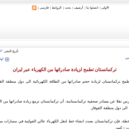
الاولی
اتصلوا بنا
أرشیف
بحث
الروابط
فارسی
|
|
|
|
|
|
ري: إيران ستدمر أمريكا وإسرائيل والسعودية إذا تجاوزت خطوط طهران الحمراء
تأريخ النشر:
07
‍‍‍ پ
ي
تركمانستان تطمح لزيادة صادراتها من الكهرباء عبر ايران
مح تركمانستان لزيادة حجم صادراتها من الطاقة الكهربائية الى دول منطقة الق
رس نقلا عن مصادر صحفية تركمانستانية، أن تركمانستان تزمع زيادة صادراتها من الط
الى دول منطقة القوقاز.
خطة، فإن تركمانستان بصدد انشاء خط لنقل الكهرباء عالي الفولتية في مسارات
 – كنبد.