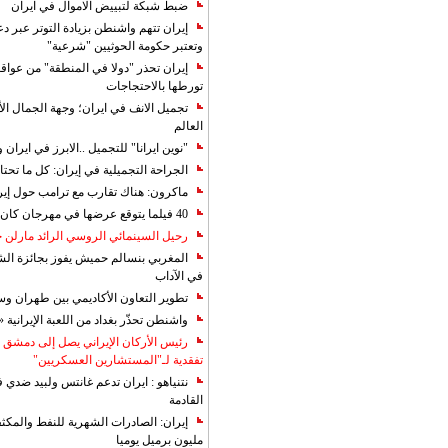
ضبط شبكة لتبييض الاموال في ايران
إيران تتهم واشنطن بزيادة التوتر عبر دع
وتعتبر حكومة الحوثيين "شرعية"
إيران تحذر "دولا في المنطقة" من عوا
تورطها بالاحتجاجات
تجميل الانف في ايران؛ وجهة الجمال ال
العالم
"نوين ايرانا" للتجميل ..الابرز في ايرا
الجراحة التجميلية في إيران: كل ما تحتا
ماكرون: هناك تقارب مع ترامب حول إير
40 فيلما يتوقع عرضها في مهرجان كان 2019
رحيل السينمائي الروسي الرائد مارلن
المغربي بنسالم حميش يفوز بجائزة الشي
في الآداب
تطوير التعاون الأكاديمي بين طهران و
واشنطن تحذّر بغداد من اللعبة الإيرانية 
رئيس الأركان الإيراني يصل إلى دمشق ل
تفقدية لـ"المستشارين العسكريين"
نتنياهو : ايران تدعم غانتس ولبيد ضدي ف
القادمة
مليون برميل يوميا