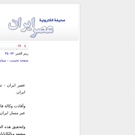
قائد الحرس الثو
رمز الخبر:
۳۵۰۷۴
صفحه نخست
»
سياس
عصر ايران - تط
ايران.
وأفادت وكالة فا
عبر مسار ايران 
ولتحقيق هذه ال
مشهد وبالكانابات