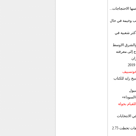
مها الاحتجاجات...
قب وخيمة في حال
أكثر شعبية في
ن والشرق الاوسط
ج إلى معرفته
ان
 خوتسييف
خ زايد للكتاب
سيول
«السوداء»
لقيام بجولة
ي الانتخابات
إيران: الصادرات الشهریة للنفط والمكثفات تخطت 2.75