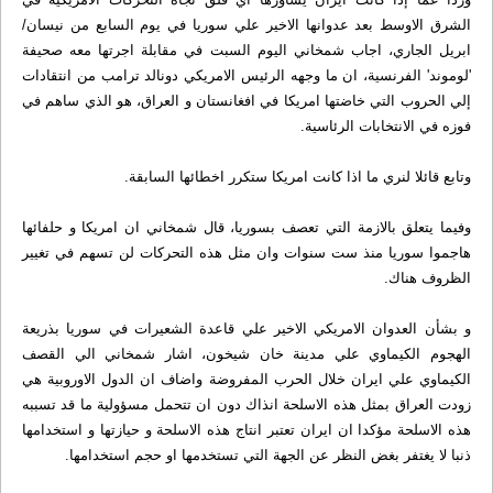
الشرق الاوسط بعد عدوانها الاخير علي سوريا في يوم السابع من نيسان/
ابريل الجاري، اجاب شمخاني اليوم السبت في مقابلة اجرتها معه صحيفة
'لوموند' الفرنسية، ان ما وجهه الرئيس الامريكي دونالد ترامب من انتقادات
إلي الحروب التي خاضتها امريكا في افغانستان و العراق، هو الذي ساهم في
فوزه في الانتخابات الرئاسية.
وتابع قائلا لنري ما اذا كانت امريكا ستكرر اخطائها السابقة.
وفيما يتعلق بالازمة التي تعصف بسوريا، قال شمخاني ان امريكا و حلفائها
هاجموا سوريا منذ ست سنوات وان مثل هذه التحركات لن تسهم في تغيير
الظروف هناك.
و بشأن العدوان الامريكي الاخير علي قاعدة الشعيرات في سوريا بذريعة
الهجوم الكيماوي علي مدينة خان شيخون، اشار شمخاني الي القصف
الكيماوي علي ايران خلال الحرب المفروضة واضاف ان الدول الاوروبية هي
زودت العراق بمثل هذه الاسلحة انذاك دون ان تتحمل مسؤولية ما قد تسببه
هذه الاسلحة مؤكدا ان ايران تعتبر انتاج هذه الاسلحة و حيازتها و استخدامها
ذنبا لا يغتفر بغض النظر عن الجهة التي تستخدمها او حجم استخدامها.