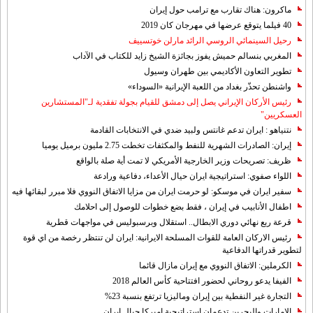
ماكرون: هناك تقارب مع ترامب حول إيران
40 فيلما يتوقع عرضها في مهرجان كان 2019
رحيل السينمائي الروسي الرائد مارلن خوتسييف
المغربي بنسالم حميش يفوز بجائزة الشيخ زايد للكتاب في الآداب
تطوير التعاون الأكاديمي بين طهران وسيول
واشنطن تحذّر بغداد من اللعبة الإيرانية «السوداء»
رئيس الأركان الإيراني يصل إلى دمشق للقيام بجولة تفقدية لـ"المستشارين
العسكريين"
نتنياهو : ايران تدعم غانتس ولبيد ضدي في الانتخابات القادمة
إيران: الصادرات الشهریة للنفط والمكثفات تخطت 2.75 مليون برميل يوميا
ظريف: تصريحات وزير الخارجية الأمريكي لا تمت أية صلة بالواقع
اللواء صفوي: استراتيجية ايران حيال الأعداء، دفاعية ورادعة
سفير ايران في موسكو: لو حرمت ايران من مزايا الاتفاق النووي فلا مبرر لبقائها فيه
اطفال الأنابيب في إيران ، فقط بضع خطوات للوصول إلى احلامك
قرعة ربع نهائي دوري الابطال.. استقلال وبرسبوليس في مواجهات قطرية
رئيس الاركان العامة للقوات المسلحة الايرانية: ايران لن تنتظر رخصة من اي قوة
لتطوير قدراتها الدفاعية
الكرملين: الاتفاق النووي مع إيران مازال قائما
الفيفا يدعو روحاني لحضور افتتاحية كأس العالم 2018
التجارة غیر النفطیة بین إیران ومالیزیا ترتفع بنسبة 23%
الامارات والبحرين تدعمان استراتيجية اميركا حيال ايران