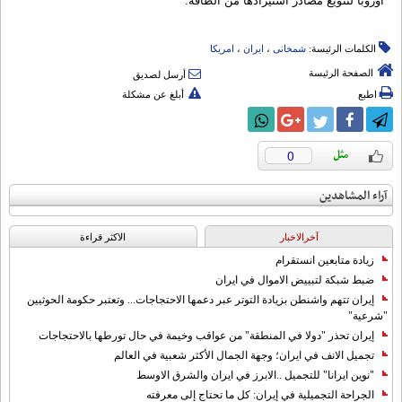
اوروبا لتنويع مصادر استيرادها من الطاقة.
الكلمات الرئيسة:
شمخانی
،
ایران
،
امریکا
الصفحة الرئيسة
أرسل لصديق
اطبع
أبلغ عن مشكلة
0
آراء المشاهدين
آخرالاخبار
الاکثر قراءة
زيادة متابعين انستقرام
ضبط شبكة لتبييض الاموال في ايران
إيران تتهم واشنطن بزيادة التوتر عبر دعمها الاحتجاجات... وتعتبر حكومة الحوثيين
"شرعية"
إيران تحذر "دولا في المنطقة" من عواقب وخيمة في حال تورطها بالاحتجاجات
تجميل الانف في ايران؛ وجهة الجمال الأكثر شعبية في العالم
"نوين ايرانا" للتجميل ..الابرز في ايران والشرق الاوسط
الجراحة التجميلية في إيران: كل ما تحتاج إلى معرفته