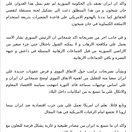
واكد ان ايران تعتقد بان الحكومة السورية لم تقم بمثل هذا العدوان علي
خان شيخون و من هذا المنطلق دعت الي تشكيل لجنة مستقلة لتقصي
الحقائق كما نددنا بالهجوم الامريكي علي قاعدة الشعيرات بذريعة استخدام
الاسلحة الكيماوية في خان شيخون.
و في جانب اخر من تصريحاته اكد شمخاني ان الرئيس السوري بشار الاسد
يعمل علي مكافحة الارهاب و لا يمكنه القبول باحتلال حتي جزء صغير من
الاراضي السورية من قبل الجماعات الارهابية المتمثلة في داعش و جبهة
النصره و باقي الجماعات الارهابية.
وبشأن تصريحات ترامب حول الاتفاق النووي و فرض عقوبات جديدة علي
ايران سعيا منه للتقليل من اهمية الاتفاق النووي اوضح شمخاني ان ايران و
علي اساس توجيهات سماحة قائد الثورة انتهجت سياسة الاقتصاد المقاوم
والاتكال علي ما تتمتع به من امكانيات داخل البلاد.
وتابع قائلا، نعلم ان امريكا تعمل علي شن حرب اقتصادية ضد ايران بينما
اروبا لا تخضع امام الرغبات الامريكية في هذا المجال.
واكد ان ما تتمتع به ايران من مصادر طبيعية و غازية يشكل فرصة للتعاون مع