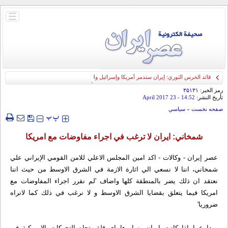
باز
و
بسته
کردن
منو
قائد الحرس الثوري: إيران ستدمر أمريكا وإسرائيل والسعودية إذا تجاوزت خطوط طهران
الحمراء
رمز الخبر:
۳۵۱۳۱
تأريخ النشر:
14:52
- 23 April 2017
صفحه نخست
»
سياسي
‍‍‍ پ
پ
شمخاني: ايران لا ترغب في اجراء مفاوضات مع امريكا
عصر إيران - وكالات - اكد امين المجلس الاعلي للامن القومي الإيراني علي
شمخاني، اننا لا نسعي الي اثارة الازمة في الشرق الاوسط من حيث اننا
نعتقد ان ذلك يضر بالمنطقة كلها واضاف 'لم نقرر اجراء المفاوضات مع
امريكا فيما يتعلق بقضايا الشرق الاوسط و لا نرغب في ذلك كما لانراه
ضروريا'
وردا عما إذا كانت ايران يساورها اي قلق تجاه التحركات الامريكية في