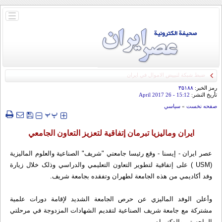
باز
و
بسته
کردن
منو
رمز الخبر:
۳۵۱۸۸
تأريخ النشر:
15:12
- 26 April 2017
صفحه نخست
»
سياسي
‍‍‍ پ
پ
ايران ومالیزیا تبرمان إتفاقیة لتعزیز التعاون الجامعي
عصر ايران - إيسنا - وقع رئیسا جامعتي "شریف" الصناعیة والعلوم المالیزیة
(USM ) علی إتفاقیة لتطویر التعاون التعلیمي والدراسي وذلک خلال زیارة
وفد أکاديمي من هذه الجامعة لطهران وتفقده بجامعة شریف.
وأعلن الوفد المالیزي عن حرص الجامعة الشدید لإقامة دورات علمیة
مشترکة مع جامعة شریف الصناعیة لتقدیم الشهادات المزدوجة في مرحلتي
الماجستیر والدکتوراه.