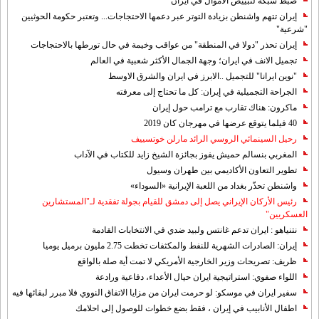
ضبط شبكة لتبييض الاموال في ايران
إيران تتهم واشنطن بزيادة التوتر عبر دعمها الاحتجاجات... وتعتبر حكومة الحوثيين
"شرعية"
إيران تحذر "دولا في المنطقة" من عواقب وخيمة في حال تورطها بالاحتجاجات
تجميل الانف في ايران؛ وجهة الجمال الأكثر شعبية في العالم
"نوين ايرانا" للتجميل ..الابرز في ايران والشرق الاوسط
الجراحة التجميلية في إيران: كل ما تحتاج إلى معرفته
ماكرون: هناك تقارب مع ترامب حول إيران
40 فيلما يتوقع عرضها في مهرجان كان 2019
رحيل السينمائي الروسي الرائد مارلن خوتسييف
المغربي بنسالم حميش يفوز بجائزة الشيخ زايد للكتاب في الآداب
تطوير التعاون الأكاديمي بين طهران وسيول
واشنطن تحذّر بغداد من اللعبة الإيرانية «السوداء»
رئيس الأركان الإيراني يصل إلى دمشق للقيام بجولة تفقدية لـ"المستشارين
العسكريين"
نتنياهو : ايران تدعم غانتس ولبيد ضدي في الانتخابات القادمة
إيران: الصادرات الشهریة للنفط والمكثفات تخطت 2.75 مليون برميل يوميا
ظريف: تصريحات وزير الخارجية الأمريكي لا تمت أية صلة بالواقع
اللواء صفوي: استراتيجية ايران حيال الأعداء، دفاعية ورادعة
سفير ايران في موسكو: لو حرمت ايران من مزايا الاتفاق النووي فلا مبرر لبقائها فيه
اطفال الأنابيب في إيران ، فقط بضع خطوات للوصول إلى احلامك