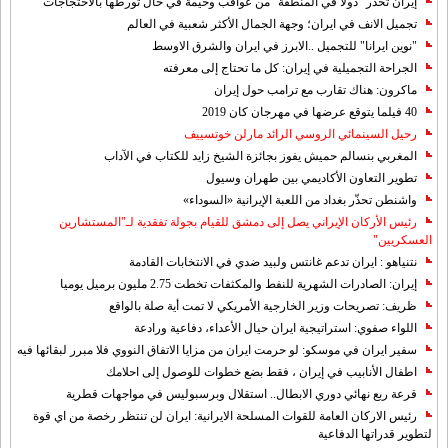
إيران تحذر "دولا في المنطقة" من عواقب وخيمة في حال تورطها بالاحتجاجات
تجميل الانف في ايران؛ وجهة الجمال الأكثر شعبية في العالم
"نوين ايرانا" للتجميل ..الابرز في ايران والشرق الاوسط
الجراحة التجميلية في إيران: كل ما تحتاج إلى معرفته
ماكرون: هناك تقارب مع ترامب حول إيران
40 فيلما يتوقع عرضها في مهرجان كان 2019
رحيل السينمائي الروسي الرائد مارلن خوتسييف
المغربي بنسالم حميش يفوز بجائزة الشيخ زايد للكتاب في الآداب
تطوير التعاون الأكاديمي بين طهران وسيول
واشنطن تحذّر بغداد من اللعبة الإيرانية «السوداء»
رئيس الأركان الإيراني يصل إلى دمشق للقيام بجولة تفقدية لـ"المستشارين
العسكريين"
نتنياهو : ايران تدعم غانتس ولبيد ضدي في الانتخابات القادمة
إيران: الصادرات الشهریة للنفط والمكثفات تخطت 2.75 مليون برميل يوميا
ظريف: تصريحات وزير الخارجية الأمريكي لا تمت أية صلة بالواقع
اللواء صفوي: استراتيجية ايران حيال الأعداء، دفاعية ورادعة
سفير ايران في موسكو: لو حرمت ايران من مزايا الاتفاق النووي فلا مبرر لبقائها فيه
اطفال الأنابيب في إيران ، فقط بضع خطوات للوصول إلى احلامك
قرعة ربع نهائي دوري الابطال.. استقلال وبرسبوليس في مواجهات قطرية
رئيس الاركان العامة للقوات المسلحة الايرانية: ايران لن تنتظر رخصة من اي قوة
لتطوير قدراتها الدفاعية