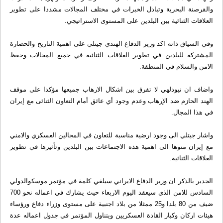
والقرصنة البحرية وتبادل الخبرات في مختلف المجالات مشددا على تطوير
العلاقات الثنائية بين البلدين على المستوى الاستراتيجي.
وفي السياق ذاته اكد وزير الدفاع الهندي جيتلي على اهمية التاريخ والحضارة
المشتركة للبلدين في تطوير العلاقات الثنائية في جميع المجالات وحفظ
الامن والسلام في المنطقة.
واضاف ان نيودلهي لا تفرق بين اشكال الارهاب جميعها مؤكدا على موقف
الهند الحازم ضد الإرهاب وعدم وجود أي عائق أمام التعاون الثنائی مع إیران
في هذا المجال.
واشار جيتلي الى وجود ارضية مناسبة للتعاون في المجالين العسكري والامني
مع إیران منوها الی اهمية هذه الاجتماعات بين البلدين وتأثيرها في تطوير
العلاقات الثنائية.
الجدير بالذكر ان وزير الدفاع الايراني سيلقي كلمة في مؤتمر موسكوالدولي
السادس للامن الذي سيعقد اليوم الاربعاء حيث يشارك في اعماله نحو 700
ضيف من 80 بلدا و25 ممثلا من بلاد اجنبية على مستوى وزراء دفاع ورؤساء
هيئات اركان وكبار القادة العسكريين ويتناول المؤتمر في جدول اعماله عدة