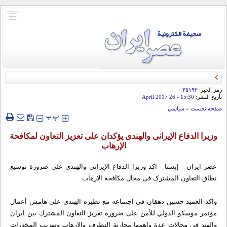
باز
و
بسته
کردن
منو
رمز الخبر:
۳۵۱۹۲
تأريخ النشر:
15:30
- 26 April 2017
صفحه نخست
»
سياسي
‍‍‍ پ
پ
وزیرا الدفاع الإیرانی والهندی یؤکدان علی تعزیز التعاون لمکافحة
الإرهاب
عصر ايران - إيسنا - اکد وزیرا الدفاع الإیرانی والهندی علی ضرورة توسیع
نطاق التعاون المشترک فی مجال مکافحة الارهاب.
واكد العمید حسین دهقان فی اجتماعه مع نظیره الهندی علی هامش أعمال
مؤتمر موسکو الدولي للأمن على ضرورة تعزیز التعاون المشترك بين ايران
والهند في مجالات عدة واهمها محاربة التطرف والارهاب وتهریب المخدرات