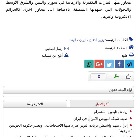
محاور منها التيارات التكفيرية والارهابية في سوريا واليمن والشرق الاوسط
والتحولات التي شهدتها المنطقة بالاضافة الى محاور اخرى كالجرائم
الالكترونية وغيرها.
الكلمات الرئيسة:
وزیر الدفاع
،
ایران
،
الهند
الصفحة الرئيسة
أرسل لصديق
اطبع
أبلغ عن مشكلة
0
آراء المشاهدين
آخرالاخبار
الاکثر قراءة
زيادة متابعين انستقرام
ضبط شبكة لتبييض الاموال في ايران
إيران تتهم واشنطن بزيادة التوتر عبر دعمها الاحتجاجات... وتعتبر حكومة الحوثيين
"شرعية"