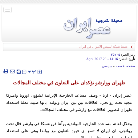
باز
و
بسته
کردن
منو
ضبط شبكة لتبييض الاموال في ايران
رمز الخبر:
۳۵۲۰۵
تأريخ النشر:
14:16
- 29 April 2017
صفحه نخست
»
سياسي
‍‍‍ پ
پ
طهران ووارشو تؤكدان على التعاون في مختلف المجالات
عصر إيران - ارنا - وصف مساعد الخارجية الإيرانية لشؤون اوروبا واميركا
مجيد تخت روانجي، العلاقات بين بين ايران وبولندا بانها طيبة، معلنا استعداد
طهران لتطوير العلاقات مع وارشو في مختلف المجالات.
وخلال لقائه مساعدة الخارجية البولندية يوآننا فرونتسكا في وارشو قال تخت
روانجي، ان ايران لا تضع اي قيود للتعاون مع بولندا وهي على استعداد
للتعاون معها في مختلف المجالات.