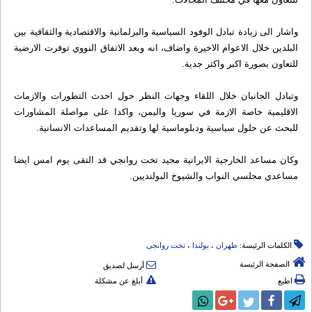
واشار الى زيادة تبادل الوفود السياسية والبرلمانية والاقتصادية والثقافية بين
البلدين خلال الاعوام الاخيرة واضاف، انه وبعد الاتفاق النووي توفرت الارضية
للتعاون بصورة اكبر واكثر جدية.
وتبادل الجانبان خلال اللقاء وجهات النظر حول احدث التطورات والازمات
الاقليمية خاصة الازمة في سوريا واليمن، واكدا على مواصلة المشاورات
للبحث عن حلول سياسية ودبلوماسية لها وتقديم المساعدات الانسانية.
وكان مساعد الخارجية الايرانية مجيد تخت روانجي قد التقى يوم امس ايضا
مساعدي مجلسي النواب والشيوخ البولنديين.
الكلمات الرئيسة:
طهران
،
بولندا
،
تخت روانجی
الصفحة الرئيسة
أرسل لصديق
اطبع
أبلغ عن مشكلة