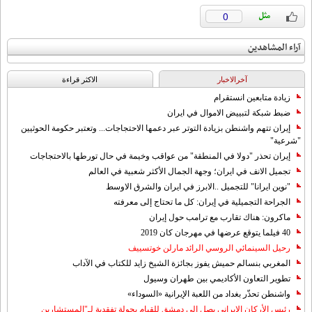
0
آراء المشاهدين
آخرالاخبار
الاکثر قراءة
زيادة متابعين انستقرام
ضبط شبكة لتبييض الاموال في ايران
إيران تتهم واشنطن بزيادة التوتر عبر دعمها الاحتجاجات... وتعتبر حكومة الحوثيين
"شرعية"
إيران تحذر "دولا في المنطقة" من عواقب وخيمة في حال تورطها بالاحتجاجات
تجميل الانف في ايران؛ وجهة الجمال الأكثر شعبية في العالم
"نوين ايرانا" للتجميل ..الابرز في ايران والشرق الاوسط
الجراحة التجميلية في إيران: كل ما تحتاج إلى معرفته
ماكرون: هناك تقارب مع ترامب حول إيران
40 فيلما يتوقع عرضها في مهرجان كان 2019
رحيل السينمائي الروسي الرائد مارلن خوتسييف
المغربي بنسالم حميش يفوز بجائزة الشيخ زايد للكتاب في الآداب
تطوير التعاون الأكاديمي بين طهران وسيول
واشنطن تحذّر بغداد من اللعبة الإيرانية «السوداء»
رئيس الأركان الإيراني يصل إلى دمشق للقيام بجولة تفقدية لـ"المستشارين