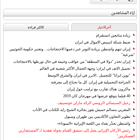
آراء المشاهدين
آخرالاخبار
الاکثر قراءة
زيادة متابعين انستقرام
ضبط شبكة لتبييض الاموال في ايران
إيران تتهم واشنطن بزيادة التوتر عبر دعمها الاحتجاجات... وتعتبر حكومة الحوثيين
"شرعية"
إيران تحذر "دولا في المنطقة" من عواقب وخيمة في حال تورطها بالاحتجاجات
تجميل الانف في ايران؛ وجهة الجمال الأكثر شعبية في العالم
"نوين ايرانا" للتجميل ..الابرز في ايران والشرق الاوسط
الجراحة التجميلية في إيران: كل ما تحتاج إلى معرفته
ماكرون: هناك تقارب مع ترامب حول إيران
40 فيلما يتوقع عرضها في مهرجان كان 2019
رحيل السينمائي الروسي الرائد مارلن خوتسييف
المغربي بنسالم حميش يفوز بجائزة الشيخ زايد للكتاب في الآداب
تطوير التعاون الأكاديمي بين طهران وسيول
واشنطن تحذّر بغداد من اللعبة الإيرانية «السوداء»
رئيس الأركان الإيراني يصل إلى دمشق للقيام بجولة تفقدية لـ"المستشارين
العسكريين"