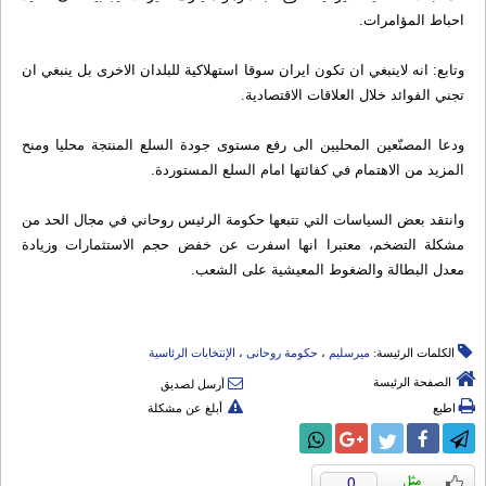
احباط المؤامرات.
وتابع: انه لاينبغي ان تكون ايران سوقا استهلاكية للبلدان الاخرى بل ينبغي ان
تجني الفوائد خلال العلاقات الاقتصادية.
ودعا المصنّعين المحليين الى رفع مستوى جودة السلع المنتجة محليا ومنح
المزيد من الاهتمام في كفائتها امام السلع المستوردة.
وانتقد بعض السياسات التي تتبعها حكومة الرئيس روحاني في مجال الحد من
مشكلة التضخم، معتبرا انها اسفرت عن خفض حجم الاستثمارات وزيادة
معدل البطالة والضغوط المعيشية على الشعب.
الكلمات الرئيسة:
میرسلیم
،
حکومة روحانی
،
الإنتخابات الرئاسیة
الصفحة الرئيسة
أرسل لصديق
اطبع
أبلغ عن مشكلة
0