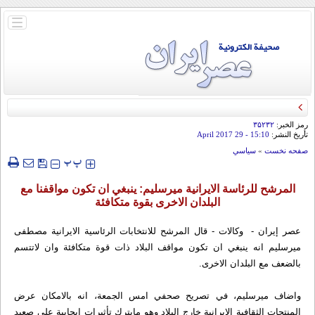
باز
و
بسته
کردن
منو
رمز الخبر:
۳۵۲۳۲
تأريخ النشر:
15:10
- 29 April 2017
صفحه نخست
»
سياسي
‍‍‍ پ
پ
المرشح للرئاسة الايرانية ميرسليم: ينبغي ان تكون مواقفنا مع
البلدان الاخرى بقوة متكافئة
عصر إيران - وكالات - قال المرشح للانتخابات الرئاسية الايرانية مصطفى
ميرسليم انه ينبغي ان تكون مواقف البلاد ذات قوة متكافئة وان لاتتسم
بالضعف مع البلدان الاخرى.
واضاف ميرسليم، في تصريح صحفي امس الجمعة، انه بالامكان عرض
المنتجات الثقافية الايرانية خارج البلاد وهو مايترك تأثيرات ايجابية على صعيد