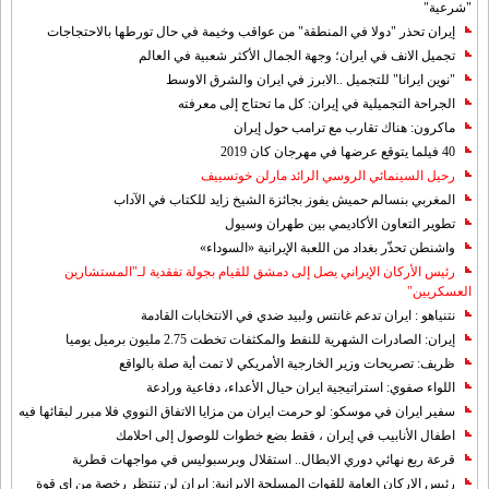
"شرعية"
إيران تحذر "دولا في المنطقة" من عواقب وخيمة في حال تورطها بالاحتجاجات
تجميل الانف في ايران؛ وجهة الجمال الأكثر شعبية في العالم
"نوين ايرانا" للتجميل ..الابرز في ايران والشرق الاوسط
الجراحة التجميلية في إيران: كل ما تحتاج إلى معرفته
ماكرون: هناك تقارب مع ترامب حول إيران
40 فيلما يتوقع عرضها في مهرجان كان 2019
رحيل السينمائي الروسي الرائد مارلن خوتسييف
المغربي بنسالم حميش يفوز بجائزة الشيخ زايد للكتاب في الآداب
تطوير التعاون الأكاديمي بين طهران وسيول
واشنطن تحذّر بغداد من اللعبة الإيرانية «السوداء»
رئيس الأركان الإيراني يصل إلى دمشق للقيام بجولة تفقدية لـ"المستشارين
العسكريين"
نتنياهو : ايران تدعم غانتس ولبيد ضدي في الانتخابات القادمة
إيران: الصادرات الشهریة للنفط والمكثفات تخطت 2.75 مليون برميل يوميا
ظريف: تصريحات وزير الخارجية الأمريكي لا تمت أية صلة بالواقع
اللواء صفوي: استراتيجية ايران حيال الأعداء، دفاعية ورادعة
سفير ايران في موسكو: لو حرمت ايران من مزايا الاتفاق النووي فلا مبرر لبقائها فيه
اطفال الأنابيب في إيران ، فقط بضع خطوات للوصول إلى احلامك
قرعة ربع نهائي دوري الابطال.. استقلال وبرسبوليس في مواجهات قطرية
رئيس الاركان العامة للقوات المسلحة الايرانية: ايران لن تنتظر رخصة من اي قوة