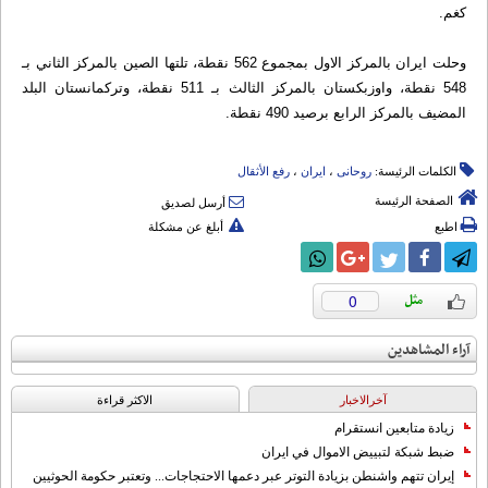
كغم.
وحلت ايران بالمركز الاول بمجموع 562 نقطة، تلتها الصين بالمركز الثاني بـ
548 نقطة، واوزبكستان بالمركز الثالث بـ 511 نقطة، وتركمانستان البلد
المضيف بالمركز الرابع برصيد 490 نقطة.
الكلمات الرئيسة:
روحانی
،
ایران
،
رفع الأثقال
الصفحة الرئيسة
أرسل لصديق
اطبع
أبلغ عن مشكلة
0
آراء المشاهدين
آخرالاخبار
الاکثر قراءة
زيادة متابعين انستقرام
ضبط شبكة لتبييض الاموال في ايران
إيران تتهم واشنطن بزيادة التوتر عبر دعمها الاحتجاجات... وتعتبر حكومة الحوثيين