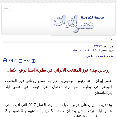
باز
و
بسته
کردن
منو
رمز الخبر:
۳۵۲۴۳
تأريخ النشر:
13:51
- 30 April 2017
صفحه نخست
»
سياسي
‍‍‍ پ
پ
روحاني يهنئ فوز المنتخب الايراني في بطولة اسيا لرفع الاثقال
عصر إيران - هنأ رئيس الجمهورية الإيرانية حسن روحاني فوز المنتخب
الوطني في بطولة اسيا لرفع الاثقال التي اقيمت في عشق اباد
بتركمانستان.
وقد تربعت ايران علي عرش بطولة آسيا لرفع الاثقال 2017 التي اقيمت في
عشق اباد بتركمانستان بعد ان حصدت 5 ميداليات ذهبية و 3 فضية و 3
برونزية، وبلغ رصيدها 562 نقطة.