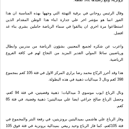
وقال الرئيس روحاني في برقية التهنئة التي وجهها بهذه المناسبة ان هذا
الفوز انما هو مؤشر اخر علي جدارة ابناء هذا الوطن المقدام الذين
استطاعوا مرة اخري ان يتالقوا في سماء الرياضة حاملين بشري بناء غد
افضل.
واعرب عن شكره لجميع المعنيين بشؤون الرياضة من مدربين وابطال
ورياضيين سائلا المولي القدير المزيد من النجاح لهم في كافة الفروع
الرياضية.
هذا وقد أحرز الربّاع محمد رضا براري المركز الاول في فئة 105 كغم بمجموع
398 كغم ونال 3 ميداليات ذهبية في هذه البطولة.
ونال الرباع ايوب موسوي 3 ميداليات؛ ذهبية وفضيتين، في فئة 94 كغم،
وحصل الرباع صالح جراغي ايضا علي ميداليتين؛ ذهبية وفضية، في فئة 85
كغم.
وفاز الرباع علي هاشمي بميداليتين برونزيتين، في رفعة النتر والمجموع في
فئة 105كغم، كما فاز الرباع وحيد ربيعي بميدالية برونزية في فئة فوق 105