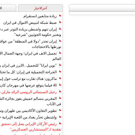
آخرالاخبار
ال
زيادة متابعين انستقرام
ضبط شبكة لتبييض الاموال في ايران
إيران تتهم واشنطن بزيادة التوتر عبر دع
وتعتبر حكومة الحوثيين "شرعية"
إيران تحذر "دولا في المنطقة" من عوا
تورطها بالاحتجاجات
تجميل الانف في ايران؛ وجهة الجمال ال
العالم
"نوين ايرانا" للتجميل ..الابرز في ايرا
الجراحة التجميلية في إيران: كل ما تحتا
ماكرون: هناك تقارب مع ترامب حول إير
40 فيلما يتوقع عرضها في مهرجان كان 2019
رحيل السينمائي الروسي الرائد مارلن
المغربي بنسالم حميش يفوز بجائزة الشي
في الآداب
تطوير التعاون الأكاديمي بين طهران و
واشنطن تحذّر بغداد من اللعبة الإيرانية 
رئيس الأركان الإيراني يصل إلى دمشق ل
تفقدية لـ"المستشارين العسكريين"