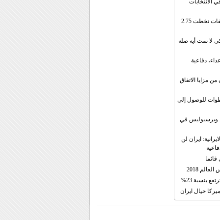
ي الانتخابات
إيران: الصادرات الشهریة للنفط والمكثفات تخطت 2.75
 لا تمت أية صلة
داء، دفاعية
ن مزايا الاتفاق
طوات للوصول إلى
ال وبرسبوليس في
رانية: ايران لن
فاعية
 قائما
عالم 2018
فع بنسبة 23%
يركا حيال ايران