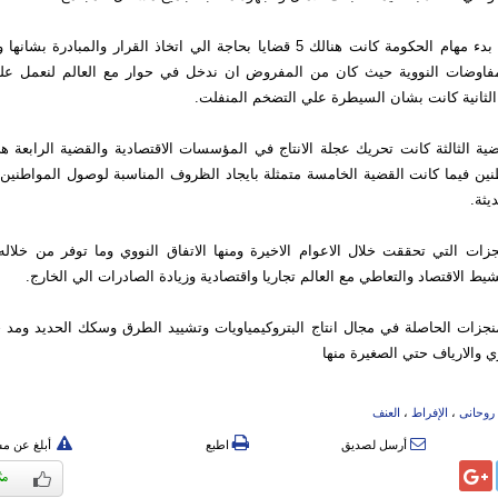
واوضح بانه عند بدء مهام الحكومة كانت هنالك 5 قضايا بحاجة الي اتخاذ القرار والمبا
لمفاوضات النووية حيث كان من المفروض ان ندخل في حوار مع العالم لنعمل 
الثانية كانت بشان السيطرة علي التضخم المنفلت.
ة الثالثة كانت تحريك عجلة الانتاج في المؤسسات الاقتصادية والقضية الرابعة ه
نين فيما كانت القضية الخامسة متمثلة بايجاد الظروف المناسبة لوصول المواطنين
يثة.
جزات التي تحققت خلال الاعوام الاخيرة ومنها الاتفاق النووي وما توفر من خلا
يط الاقتصاد والتعاطي مع العالم تجاريا واقتصادية وزيادة الصادرات الي الخارج.
منجزات الحاصلة في مجال انتاج البتروكيمياويات وتشييد الطرق وسكك الحديد ومد 
 والارياف حتي الصغيرة منها
روحانی
،
الإفراط
،
العنف
أرسل لصديق
اطبع
أبلغ عن م