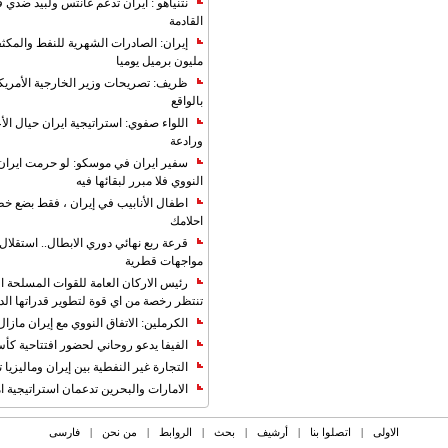
نتنياهو : ايران تدعم غانتس ولبيد ضدي ف
القادمة
مليون برميل يوميا
ظريف: تصريحات وزير الخارجية الأمريكي
بالواقع
اللواء صفوي: استراتيجية ايران حيال الأع
ورادعة
سفير ايران في موسكو: لو حرمت ايران م
النووي فلا مبرر لبقائها فيه
اطفال الأنابيب في إيران ، فقط بضع خ
احلامك
قرعة ربع نهائي دوري الابطال.. استقل
مواجهات قطرية
رئيس الاركان العامة للقوات المسلحة الاي
تنتظر رخصة من اي قوة لتطوير قدراتها الد
الكرملين: الاتفاق النووي مع إيران مازال
الفيفا يدعو روحاني لحضور افتتاحية كأس ال
التجارة غیر النفطیة بین إیران ومالیزیا ترت
الامارات والبحرين تدعمان استراتيجية ام
الاولی
|
اتصلوا بنا
|
أرشیف
|
بحث
|
الروابط
|
من نحن
|
فارسی