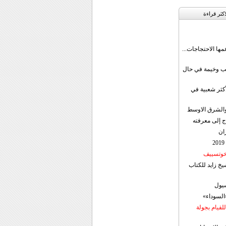
اکثر قراءة
مها الاحتجاجات...
قب وخيمة في حال
أكثر شعبية في
ن والشرق الاوسط
ج إلى معرفته
ان
 خوتسييف
خ زايد للكتاب
سيول
«السوداء»
لقيام بجولة