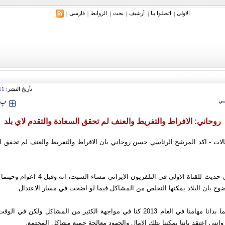
الاولی
اتصلوا بنا
أرشیف
بحث
الروابط
فارسی
|
|
|
|
|
|
تأريخ النشر:
11
‍‍‍ پ
ي
روحاني: الافراط والتفريط والعنف لم تحقق السعادة والتقدم لاي بلد
الات - اكد المرشح الرئاسي حسن روحاني بان الافراط والتفريط والعنف لم تحقق ال
وقال روحاني في حديث للقناة الاولي في التلفزيون الا
ح بان البلاد يمكنها التخلص من المشاكل فيما لو اضحت في مسار الاعتدال.
واضاف، انه حينما بدانا مهامنا في العام 2013 كنا في مواجهة الكثير من المشاكل ولكن
وانني اعتقد باننا يمكننا بتلك الامال والجهود معالجة جميع مشاكل المجتمع.