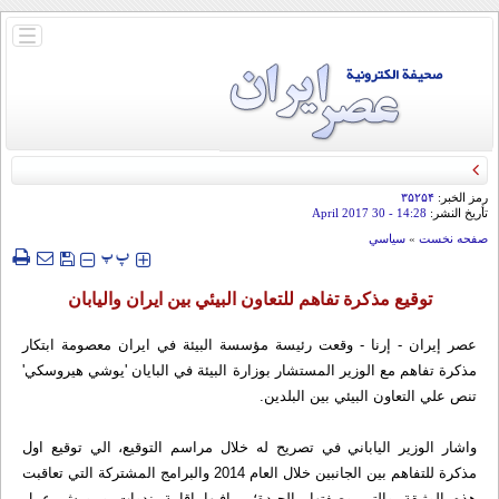
باز
و
بسته
کردن
منو
رمز الخبر:
۳۵۲۵۴
تأريخ النشر:
14:28
- 30 April 2017
صفحه نخست
»
سياسي
‍‍‍ پ
پ
توقيع مذكرة تفاهم للتعاون البيئي بين ايران واليابان
عصر إيران - إرنا - وقعت رئيسة مؤسسة البيئة في ايران معصومة ابتكار
مذكرة تفاهم مع الوزير المستشار بوزارة البيئة في البايان 'يوشي هيروسكي'
تنص علي التعاون البيئي بين البلدين.
واشار الوزير الياباني في تصريح له خلال مراسم التوقيع، الي توقيع اول
مذكرة للتفاهم بين الجانبين خلال العام 2014 والبرامج المشتركة التي تعاقبت
هذه الوثيقة والتي وصفتها بالجيدة؛ بمافيها اقامة ندوات و ورش عمل