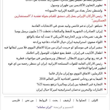
تطوير التعاون الأكاديمي بين طهران وسيول
واشنطن تحذّر بغداد من اللعبة الإيرانية «السوداء»
رئيس الأركان الإيراني يصل إلى دمشق للقيام بجولة تفقدية لـ"المستشارين
العسكريين"
نتنياهو : ايران تدعم غانتس ولبيد ضدي في الانتخابات القادمة
إيران: الصادرات الشهریة للنفط والمكثفات تخطت 2.75 مليون برميل يوميا
ظريف: تصريحات وزير الخارجية الأمريكي لا تمت أية صلة بالواقع
اللواء صفوي: استراتيجية ايران حيال الأعداء، دفاعية ورادعة
سفير ايران في موسكو: لو حرمت ايران من مزايا الاتفاق النووي فلا مبرر لبقائها فيه
اطفال الأنابيب في إيران ، فقط بضع خطوات للوصول إلى احلامك
قرعة ربع نهائي دوري الابطال.. استقلال وبرسبوليس في مواجهات قطرية
رئيس الاركان العامة للقوات المسلحة الايرانية: ايران لن تنتظر رخصة من اي قوة
لتطوير قدراتها الدفاعية
الكرملين: الاتفاق النووي مع إيران مازال قائما
الفيفا يدعو روحاني لحضور افتتاحية كأس العالم 2018
التجارة غیر النفطیة بین إیران ومالیزیا ترتفع بنسبة 23%
الامارات والبحرين تدعمان استراتيجية اميركا حيال ايران
الاولی
|
اتصلوا بنا
|
أرشیف
|
بحث
|
الروابط
|
من نحن
|
فارسی
التصمیم و البرمجة:
"ایران سامانه"