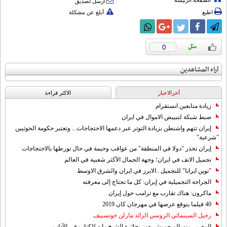
الصفحة الرئيسة
أرسل لصديق
اطبع
أبلغ عن مشكلة
0
آراء المشاهدين
آخرالاخبار
الاکثر قراءة
زيادة متابعين انستقرام
ضبط شبكة لتبييض الاموال في ايران
إيران تتهم واشنطن بزيادة التوتر عبر دعمها الاحتجاجات... وتعتبر حكومة الحوثيين
"شرعية"
إيران تحذر "دولا في المنطقة" من عواقب وخيمة في حال تورطها بالاحتجاجات
تجميل الانف في ايران؛ وجهة الجمال الأكثر شعبية في العالم
"نوين ايرانا" للتجميل ..الابرز في ايران والشرق الاوسط
الجراحة التجميلية في إيران: كل ما تحتاج إلى معرفته
ماكرون: هناك تقارب مع ترامب حول إيران
40 فيلما يتوقع عرضها في مهرجان كان 2019
رحيل السينمائي الروسي الرائد مارلن خوتسييف
المغربي بنسالم حميش يفوز بجائزة الشيخ زايد للكتاب في الآداب