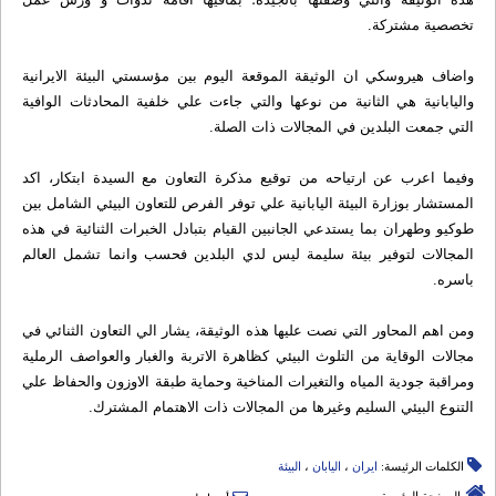
تخصصية مشتركة.
واضاف هيروسكي ان الوثيقة الموقعة اليوم بين مؤسستي البيئة الايرانية
واليابانية هي الثانية من نوعها والتي جاءت علي خلفية المحادثات الوافية
التي جمعت البلدين في المجالات ذات الصلة.
وفيما اعرب عن ارتياحه من توقيع مذكرة التعاون مع السيدة ابتكار، اكد
المستشار بوزارة البيئة اليابانية علي توفر الفرص للتعاون البيئي الشامل بين
طوكيو وطهران بما يستدعي الجانبين القيام بتبادل الخبرات الثنائية في هذه
المجالات لتوفير بيئة سليمة ليس لدي البلدين فحسب وانما تشمل العالم
باسره.
ومن اهم المحاور التي نصت عليها هذه الوثيقة، يشار الي التعاون الثنائي في
مجالات الوقاية من التلوث البيئي كظاهرة الاتربة والغبار والعواصف الرملية
ومراقبة جودية المياه والتغيرات المناخية وحماية طبقة الاوزون والحفاظ علي
التنوع البيئي السليم وغيرها من المجالات ذات الاهتمام المشترك.
الكلمات الرئيسة:
ایران
،
الیابان
،
البیئة