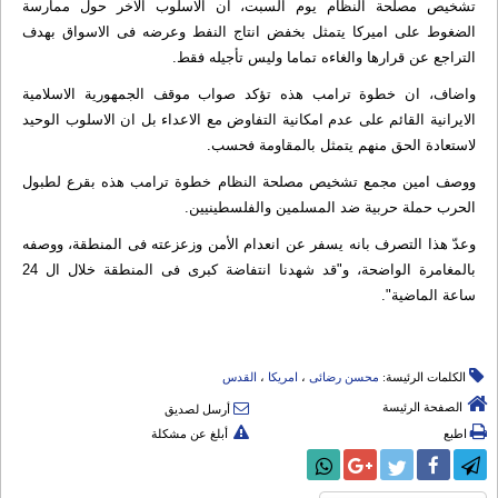
تشخیص مصلحة النظام یوم السبت، ان الاسلوب الآخر حول ممارسة
الضغوط على امیرکا یتمثل بخفض انتاج النفط وعرضه فی الاسواق بهدف
التراجع عن قرارها والغاءه تماما ولیس تأجیله فقط.
واضاف، ان خطوة ترامب هذه تؤکد صواب موقف الجمهوریة الاسلامیة
الایرانیة القائم على عدم امکانیة التفاوض مع الاعداء بل ان الاسلوب الوحید
لاستعادة الحق منهم یتمثل بالمقاومة فحسب.
ووصف امین مجمع تشخیص مصلحة النظام خطوة ترامب هذه بقرع لطبول
الحرب حملة حربیة ضد المسلمین والفلسطینیین.
وعدّ هذا التصرف بانه یسفر عن انعدام الأمن وزعزعته فی المنطقة، ووصفه
بالمغامرة الواضحة، و"قد شهدنا انتفاضة کبرى فی المنطقة خلال ال 24
ساعة الماضیة".
الكلمات الرئيسة:
محسن رضائی
،
امریکا
،
القدس
الصفحة الرئيسة
أرسل لصديق
اطبع
أبلغ عن مشكلة