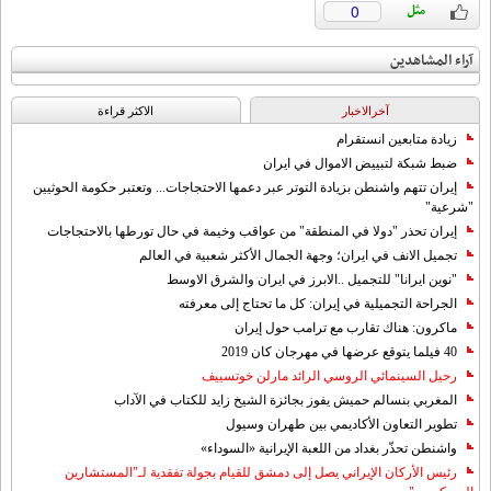
0
آراء المشاهدين
آخرالاخبار
الاکثر قراءة
زيادة متابعين انستقرام
ضبط شبكة لتبييض الاموال في ايران
إيران تتهم واشنطن بزيادة التوتر عبر دعمها الاحتجاجات... وتعتبر حكومة الحوثيين
"شرعية"
إيران تحذر "دولا في المنطقة" من عواقب وخيمة في حال تورطها بالاحتجاجات
تجميل الانف في ايران؛ وجهة الجمال الأكثر شعبية في العالم
"نوين ايرانا" للتجميل ..الابرز في ايران والشرق الاوسط
الجراحة التجميلية في إيران: كل ما تحتاج إلى معرفته
ماكرون: هناك تقارب مع ترامب حول إيران
40 فيلما يتوقع عرضها في مهرجان كان 2019
رحيل السينمائي الروسي الرائد مارلن خوتسييف
المغربي بنسالم حميش يفوز بجائزة الشيخ زايد للكتاب في الآداب
تطوير التعاون الأكاديمي بين طهران وسيول
واشنطن تحذّر بغداد من اللعبة الإيرانية «السوداء»
رئيس الأركان الإيراني يصل إلى دمشق للقيام بجولة تفقدية لـ"المستشارين