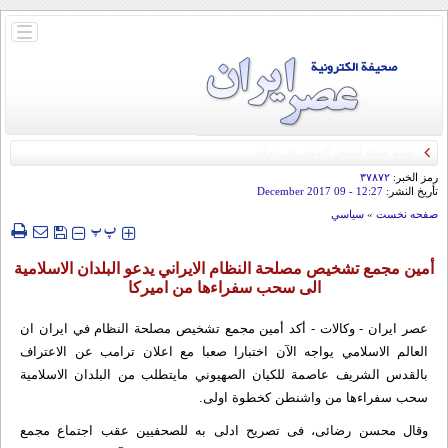
باز
و
بسته
کردن
منو
رمز الخبر:
۳۷۸۷۲
تأريخ النشر:
12:27
- 09 December 2017
صفحه نخست
»
سياسي
‍‍‍ پ
پ
أمين مجمع تشخيص مصلحة النظام الايراني يدعو البلدان الاسلامية
الى سحب سفراءها من اميركا
عصر ايران - وكالات - أكد أمين مجمع تشخيص مصلحة النظام في ايران ان
العالم الاسلامي يواجه الآن اختبارا صعبا مع اعلان ترامب عن الاعتراف
بالقدس الشريف عاصمة للكيان الصهيوني مايتطلب من البلدان الاسلامية
سحب سفراءها من واشنطن كخطوة اولى.
وقال محسن رضائی، فی تصریح ادلى به للصحفیین عقب اجتماع مجمع