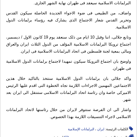
البرلمانات الاسلامیة سیعقد فی طهران نهایة الشهر الجاری.
واضاف، من الطبیعی فی ضوء الاجواء الجدیدة الحاصلة سیکون القدس
وتحریر القدس شعار الاجتماع الذی یشارک فیه رؤساء برلمانات الدول
الاسلامیة.
وتابع جلالی، اننا وقبل 10 ایام من ذلک سنعقد یوم 19 کانون الاول / دیسمبر،
اجتماع ترویکا البرلمانات الاسلامیة المؤلف من الدول الثلاث ایران والعراق
ومالی بمعیة لجنة فلسطین فی اتحاد البرلمانات الاسلامیة فی ایران.
واوضح بان اجتماع الترویکا سیکون تمهیدا لاجتماع برلمانات الدول الاسلامیة
فی طهران.
واکد جلالی بان برلمانات الدول الاسلامیة ستتخذ بالتاکید خلال هذین
الاجتماعین المهمین الاجراءات اللازمة تجاه الخطوة التی اقدم علیها الرئیس
الامیرکی خاصة وان رئاسة اتحاد البرلمانات الاسلامی ستنتقل الى ایران بعد
شهر.
واشار الى ان الفرصة ستتوفر لایران من خلال رئاستها لاتحاد البرلمانات
الاسلامی لاجراء التنسیقات اللازمة بهذا الخصوص.
الكلمات الرئيسة:
ایران
،
البرلمانات الإسلامیة