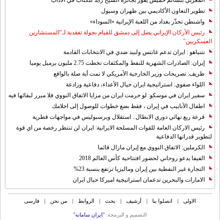
المغربي بنسالم حميش يفوز بجائزة الشيخ زايد للكتاب في الآداب
تطوير التعاون الأكاديمي بين طهران وسيول
واشنطن تحذّر بغداد من اللعبة الإيرانية «السوداء»
رئيس الأركان الإيراني يصل إلى دمشق للقيام بجولة تفقدية لـ"المستشارين
العسكريين"
نتنياهو : ايران تدعم غانتس ولبيد ضدي في الانتخابات القادمة
إيران: الصادرات الشهریة للنفط والمكثفات تخطت 2.75 مليون برميل يوميا
ظريف: تصريحات وزير الخارجية الأمريكي لا تمت أية صلة بالواقع
اللواء صفوي: استراتيجية ايران حيال الأعداء، دفاعية ورادعة
سفير ايران في موسكو: لو حرمت ايران من مزايا الاتفاق النووي فلا مبرر لبقائها فيه
اطفال الأنابيب في إيران ، فقط بضع خطوات للوصول إلى احلامك
قرعة ربع نهائي دوري الابطال.. استقلال وبرسبوليس في مواجهات قطرية
رئيس الاركان العامة للقوات المسلحة الايرانية: ايران لن تنتظر رخصة من اي قوة
لتطوير قدراتها الدفاعية
الكرملين: الاتفاق النووي مع إيران مازال قائما
الفيفا يدعو روحاني لحضور افتتاحية كأس العالم 2018
التجارة غیر النفطیة بین إیران ومالیزیا ترتفع بنسبة 23%
الامارات والبحرين تدعمان استراتيجية اميركا حيال ايران
الاولی
|
اتصلوا بنا
|
أرشیف
|
بحث
|
الروابط
|
من نحن
|
فارسی
التصمیم و البرمجة:
"ایران سامانه"