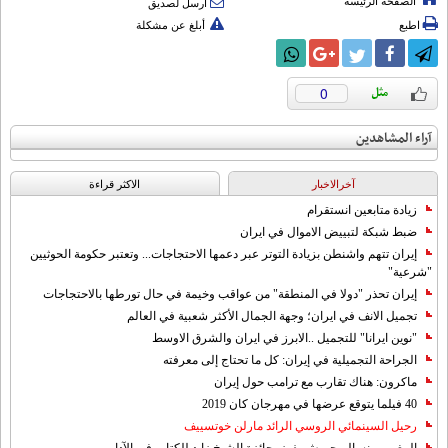
الصفحة الرئيسة
أرسل لصديق
اطبع
أبلغ عن مشكلة
0
آراء المشاهدين
آخرالاخبار
الاکثر قراءة
زيادة متابعين انستقرام
ضبط شبكة لتبييض الاموال في ايران
إيران تتهم واشنطن بزيادة التوتر عبر دعمها الاحتجاجات... وتعتبر حكومة الحوثيين
"شرعية"
إيران تحذر "دولا في المنطقة" من عواقب وخيمة في حال تورطها بالاحتجاجات
تجميل الانف في ايران؛ وجهة الجمال الأكثر شعبية في العالم
"نوين ايرانا" للتجميل ..الابرز في ايران والشرق الاوسط
الجراحة التجميلية في إيران: كل ما تحتاج إلى معرفته
ماكرون: هناك تقارب مع ترامب حول إيران
40 فيلما يتوقع عرضها في مهرجان كان 2019
رحيل السينمائي الروسي الرائد مارلن خوتسييف