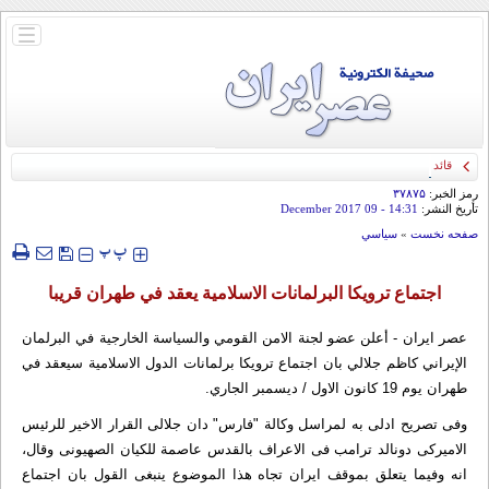
باز
و
بسته
کردن
منو
قائد الحرس الثوري: إيران ستدمر أمريكا وإسرائيل والسعودية إذا تجاوزت خطوط طهران
الحمراء
رمز الخبر:
۳۷۸۷۵
تأريخ النشر:
14:31
- 09 December 2017
صفحه نخست
»
سياسي
‍‍‍ پ
پ
اجتماع ترويكا البرلمانات الاسلامية يعقد في طهران قريبا
عصر ايران - أعلن عضو لجنة الامن القومي والسياسة الخارجية في البرلمان
الإيراني كاظم جلالي بان اجتماع ترويكا برلمانات الدول الاسلامية سيعقد في
طهران يوم 19 كانون الاول / ديسمبر الجاري.
وفی تصریح ادلى به لمراسل وکالة "فارس" دان جلالی القرار الاخیر للرئیس
الامیرکی دونالد ترامب فی الاعراف بالقدس عاصمة للکیان الصهیونی وقال،
انه وفیما یتعلق بموقف ایران تجاه هذا الموضوع ینبغی القول بان اجتماع