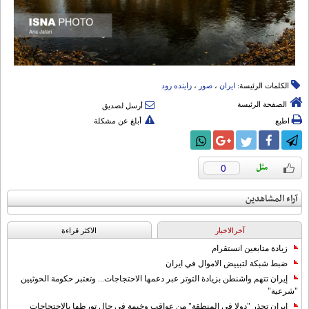
الكلمات الرئيسة:
ایران
،
صور
،
زاینده رود
الصفحة الرئيسة
أرسل لصديق
اطبع
أبلغ عن مشكلة
0
آراء المشاهدين
آخرالاخبار
الاکثر قراءة
زيادة متابعين انستقرام
ضبط شبكة لتبييض الاموال في ايران
إيران تتهم واشنطن بزيادة التوتر عبر دعمها الاحتجاجات... وتعتبر حكومة الحوثيين
"شرعية"
إيران تحذر "دولا في المنطقة" من عواقب وخيمة في حال تورطها بالاحتجاجات