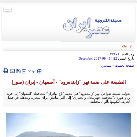
باز
و
بسته
کردن
منو
قائد الحرس الثوري: إيران ستدمر أمريكا وإسرائيل والسعودية إذا تجاوزت خطوط طهران
الحمراء
رمز الخبر:
۳۷۸۷۸
تأريخ النشر:
14:22
- 09 December 2017
صفحه نخست
»
سياسي
‍‍‍ پ
پ
الطبیعة علی ضفة نهر "زاینده‌رود" - أصفهان - إيران (صور)
تحولت طبیعة ضواحي نهر "زاینده‌رود" في مدینة "باغ بهادران" بمحافظة "اصفهان" إلی قریة
بن و هوره بـ"محافظة جهارمحال و بختیاری" إلی أکثر مناطق ایران سحریة ومذهلة في فصل
الخریف لتکوینها بألوان مختلفة.