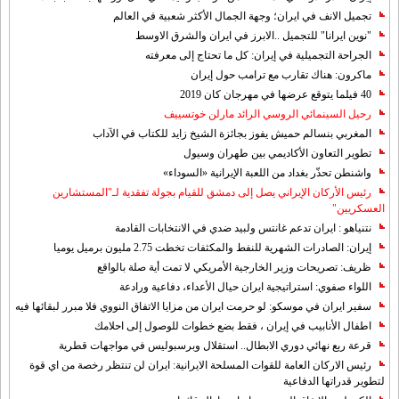
تجميل الانف في ايران؛ وجهة الجمال الأكثر شعبية في العالم
"نوين ايرانا" للتجميل ..الابرز في ايران والشرق الاوسط
الجراحة التجميلية في إيران: كل ما تحتاج إلى معرفته
ماكرون: هناك تقارب مع ترامب حول إيران
40 فيلما يتوقع عرضها في مهرجان كان 2019
رحيل السينمائي الروسي الرائد مارلن خوتسييف
المغربي بنسالم حميش يفوز بجائزة الشيخ زايد للكتاب في الآداب
تطوير التعاون الأكاديمي بين طهران وسيول
واشنطن تحذّر بغداد من اللعبة الإيرانية «السوداء»
رئيس الأركان الإيراني يصل إلى دمشق للقيام بجولة تفقدية لـ"المستشارين
العسكريين"
نتنياهو : ايران تدعم غانتس ولبيد ضدي في الانتخابات القادمة
إيران: الصادرات الشهریة للنفط والمكثفات تخطت 2.75 مليون برميل يوميا
ظريف: تصريحات وزير الخارجية الأمريكي لا تمت أية صلة بالواقع
اللواء صفوي: استراتيجية ايران حيال الأعداء، دفاعية ورادعة
سفير ايران في موسكو: لو حرمت ايران من مزايا الاتفاق النووي فلا مبرر لبقائها فيه
اطفال الأنابيب في إيران ، فقط بضع خطوات للوصول إلى احلامك
قرعة ربع نهائي دوري الابطال.. استقلال وبرسبوليس في مواجهات قطرية
رئيس الاركان العامة للقوات المسلحة الايرانية: ايران لن تنتظر رخصة من اي قوة
لتطوير قدراتها الدفاعية