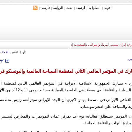
الاولی
اتصلوا بنا
أرشیف
بحث
الروابط
فارسی
|
|
|
|
|
|
ري: إيران ستدمر أمريكا وإسرائيل والسعودية إذا تجاوزت خطوط طهران الحمراء
تأريخ النشر:
15:45
 2017
‍‍‍ پ
ي
ارك في المؤتمر العالمي الثاني لمنظمة السياحة العالمية واليونسكو 
ا - تشارك الجمهورية الاسلامية الايرانية في المؤتمر العالمي الثاني لمنظمة ال
ة والثقافة الذي سيعقد في العاصمة العمانية مسقط يومي 11 و 12 كانون الاول الجاري.
لثقافي الايراني في مسقط بهمن اكبري أن الوفد الإيراني سيترأسه رئيس منظمة ا
وية والسياحة علي اصغر مونسان.
ن المؤتمر ستنطلق فعالياته يوم غد بمركز عمان للمؤتمرات والمعارض ليستمر 
زارة التراث والثقافة العمانية.