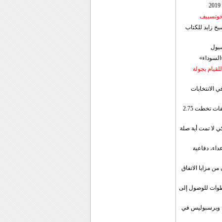
 خوتسييف
خ زايد للكتاب
سيول
«السوداء»
لقيام بجولة
ي الانتخابات
إيران: الصادرات الشهریة للنفط والمكثفات تخطت 2.75
 لا تمت أية صلة
داء، دفاعية
ن مزايا الاتفاق
طوات للوصول إلى
ال وبرسبوليس في