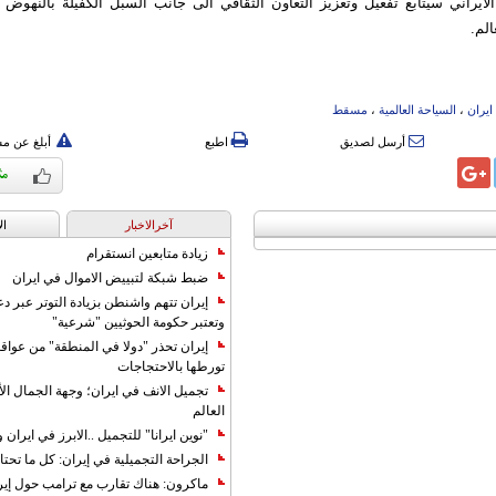
لايراني سيتابع تفعيل وتعزيز التعاون الثقافي الى جانب السبل الكفيلة بالنهوض
الم.
ایران
،
السیاحة العالمیة
،
مسقط
أرسل لصديق
اطبع
أبلغ عن م
آخرالاخبار
ال
زيادة متابعين انستقرام
ضبط شبكة لتبييض الاموال في ايران
إيران تتهم واشنطن بزيادة التوتر عبر دع
وتعتبر حكومة الحوثيين "شرعية"
إيران تحذر "دولا في المنطقة" من عوا
تورطها بالاحتجاجات
تجميل الانف في ايران؛ وجهة الجمال ال
العالم
"نوين ايرانا" للتجميل ..الابرز في ايرا
الجراحة التجميلية في إيران: كل ما تحتا
ماكرون: هناك تقارب مع ترامب حول إير