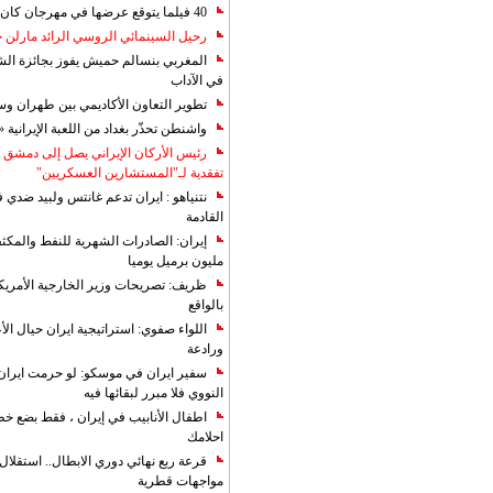
40 فيلما يتوقع عرضها في مهرجان كان 2019
رحيل السينمائي الروسي الرائد مارلن
المغربي بنسالم حميش يفوز بجائزة الشي
في الآداب
تطوير التعاون الأكاديمي بين طهران و
واشنطن تحذّر بغداد من اللعبة الإيرانية 
رئيس الأركان الإيراني يصل إلى دمشق ل
تفقدية لـ"المستشارين العسكريين"
نتنياهو : ايران تدعم غانتس ولبيد ضدي ف
القادمة
مليون برميل يوميا
ظريف: تصريحات وزير الخارجية الأمريكي
بالواقع
اللواء صفوي: استراتيجية ايران حيال الأع
ورادعة
سفير ايران في موسكو: لو حرمت ايران م
النووي فلا مبرر لبقائها فيه
اطفال الأنابيب في إيران ، فقط بضع خ
احلامك
قرعة ربع نهائي دوري الابطال.. استقل
مواجهات قطرية