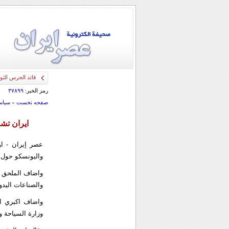
قائد الحرس الثو
رمز الخبر:
۳۷۸۹۹
صفحه نخست
»
سياس
ايران تش
عصر إيران - ارن
واليونسكو حول السياح
واضاف الملحق ا
والصناعات اليد
واضاف اكبري ا
وزارة السياحة وو